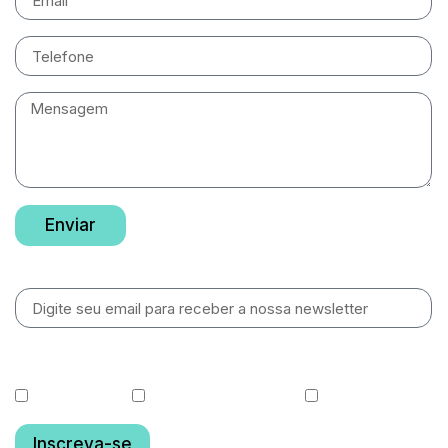
Enviar
Newsletter
O que você gostaria de receber?
Cotas diárias
Relatórios de Gestão
Fundo OGIN11
Inscreva-se