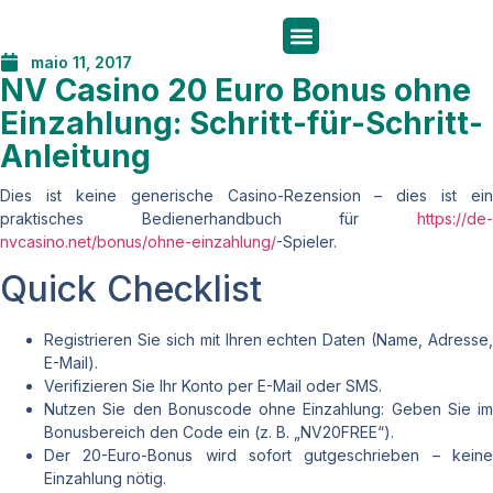
maio 11, 2017
NV Casino 20 Euro Bonus ohne
Einzahlung: Schritt-für-Schritt-
Anleitung
Dies ist keine generische Casino-Rezension – dies ist ein
praktisches Bedienerhandbuch für
https://de-
nvcasino.net/bonus/ohne-einzahlung/
-Spieler.
Quick Checklist
Registrieren Sie sich mit Ihren echten Daten (Name, Adresse,
E-Mail).
Verifizieren Sie Ihr Konto per E-Mail oder SMS.
Nutzen Sie den Bonuscode ohne Einzahlung: Geben Sie im
Bonusbereich den Code ein (z. B. „NV20FREE“).
Der 20-Euro-Bonus wird sofort gutgeschrieben – keine
Einzahlung nötig.