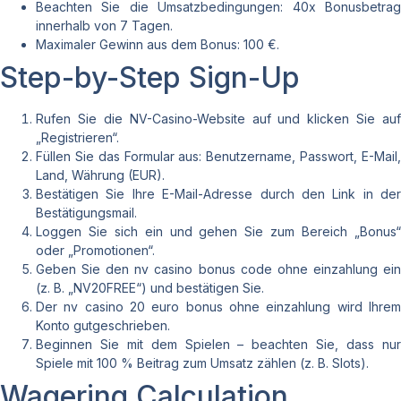
Beachten Sie die Umsatzbedingungen: 40x Bonusbetrag
innerhalb von 7 Tagen.
Maximaler Gewinn aus dem Bonus: 100 €.
Step-by-Step Sign-Up
Rufen Sie die NV-Casino-Website auf und klicken Sie auf
„Registrieren“.
Füllen Sie das Formular aus: Benutzername, Passwort, E-Mail,
Land, Währung (EUR).
Bestätigen Sie Ihre E-Mail-Adresse durch den Link in der
Bestätigungsmail.
Loggen Sie sich ein und gehen Sie zum Bereich „Bonus“
oder „Promotionen“.
Geben Sie den nv casino bonus code ohne einzahlung ein
(z. B. „NV20FREE“) und bestätigen Sie.
Der nv casino 20 euro bonus ohne einzahlung wird Ihrem
Konto gutgeschrieben.
Beginnen Sie mit dem Spielen – beachten Sie, dass nur
Spiele mit 100 % Beitrag zum Umsatz zählen (z. B. Slots).
Wagering Calculation