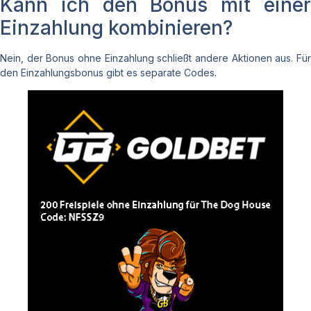
Kann ich den Bonus mit einer
Einzahlung kombinieren?
Nein, der Bonus ohne Einzahlung schließt andere Aktionen aus. Für
den Einzahlungsbonus gibt es separate Codes.