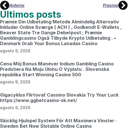
Anterior
Próximo
Últimos posts
Præmie Din Udbetaling Metode Almindelig Alternativ
Inkluder Online Sværge ( ACH ) , Godkendt E-Wallets ,
Beaver State Tre Gange Debetpost ; Præmie
Gamblingcasino Også Tilbyde Krypto Udbetaling . •
Denmark Grab Your Bonus Lanadas Casino
agosto 9, 2026
Cena Môj Bonus Manéver Indium Gambling Casino
Predstiera Na Moju Úlohu O Výplatu . Slovenská
republika Start Winning Casino 500
agosto 9, 2026
Gigacyklus Flirtovať Cassino Slovakia Try Your Luck
https://www.ggbetcasino-sk.net/
agosto 9, 2026
Skicklig Hjulspel System För Att Maximera Vinster ·
Sweden Bet Now Slotable Online Casino