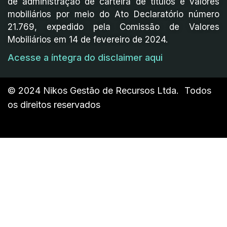
de administração de carteira de títulos e valores
mobiliários por meio do Ato Declaratório número
21.769, expedido pela Comissão de Valores
Mobiliários em 14 de fevereiro de 2024.
Acesse a íntegra do disclaimer aqui
© 2024 Nikos Gestão de Recursos Ltda. Todos
os direitos reservados