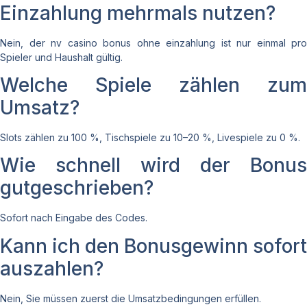
Einzahlung mehrmals nutzen?
Nein, der nv casino bonus ohne einzahlung ist nur einmal pro
Spieler und Haushalt gültig.
Welche Spiele zählen zum
Umsatz?
Slots zählen zu 100 %, Tischspiele zu 10–20 %, Livespiele zu 0 %.
Wie schnell wird der Bonus
gutgeschrieben?
Sofort nach Eingabe des Codes.
Kann ich den Bonusgewinn sofort
auszahlen?
Nein, Sie müssen zuerst die Umsatzbedingungen erfüllen.