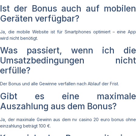
Ist der Bonus auch auf mobilen
Geräten verfügbar?
Ja, die mobile Website ist für Smartphones optimiert – eine App
wird nicht benötigt.
Was passiert, wenn ich die
Umsatzbedingungen nicht
erfülle?
Der Bonus und alle Gewinne verfallen nach Ablauf der Frist.
Gibt es eine maximale
Auszahlung aus dem Bonus?
Ja, der maximale Gewinn aus dem nv casino 20 euro bonus ohne
einzahlung beträgt 100 €.