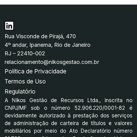
Rua Visconde de Pirajá, 470
4º andar, Ipanema, Rio de Janeiro
RJ – 22410-002
relacionamento@nikosgestao.com.br
Política de Privacidade
Termos de Uso
Regulatório
A Nikos Gestão de Recursos Ltda., inscrita no
CNPJ/MF sob o número 52.906.220/0001-82 é
devidamente autorizado à prestação dos serviços
de administração de carteira de títulos e valores
mobiliários por meio do Ato Declaratório número