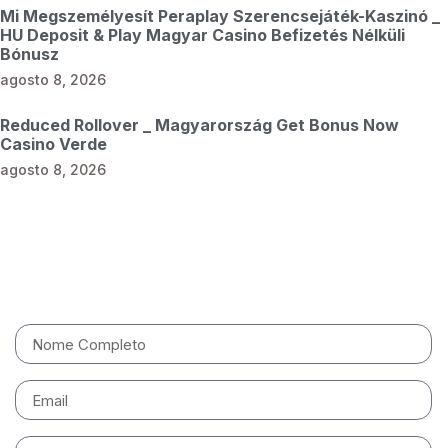
Mi Megszemélyesít Peraplay Szerencsejáték-Kaszinó _
HU Deposit & Play Magyar Casino Befizetés Nélküli
Bónusz
agosto 8, 2026
Reduced Rollover _ Magyarország Get Bonus Now
Casino Verde
agosto 8, 2026
Entre em contato