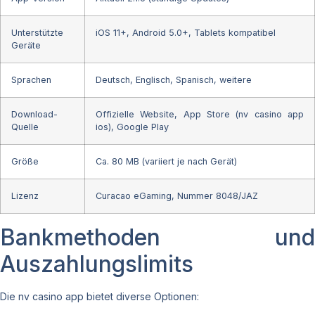
Unterstützte
iOS 11+, Android 5.0+, Tablets kompatibel
Geräte
Sprachen
Deutsch, Englisch, Spanisch, weitere
Download-
Offizielle Website, App Store (nv casino app
Quelle
ios), Google Play
Größe
Ca. 80 MB (variiert je nach Gerät)
Lizenz
Curacao eGaming, Nummer 8048/JAZ
Bankmethoden und
Auszahlungslimits
Die nv casino app bietet diverse Optionen: