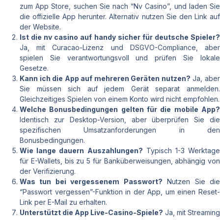
zum App Store, suchen Sie nach “Nv Casino”, und laden Sie
die offizielle App herunter. Alternativ nutzen Sie den Link auf
der Website.
Ist die nv casino auf handy sicher für deutsche Spieler?
Ja, mit Curacao-Lizenz und DSGVO-Compliance, aber
spielen Sie verantwortungsvoll und prüfen Sie lokale
Gesetze.
Kann ich die App auf mehreren Geräten nutzen?
Ja, abe
Sie müssen sich auf jedem Gerät separat anmelden.
Gleichzeitiges Spielen von einem Konto wird nicht empfohlen.
Welche Bonusbedingungen gelten für die mobile App?
Identisch zur Desktop-Version, aber überprüfen Sie die
spezifischen Umsatzanforderungen in den
Bonusbedingungen.
Wie lange dauern Auszahlungen?
Typisch 1-3 Werktage
für E-Wallets, bis zu 5 für Banküberweisungen, abhängig von
der Verifizierung.
Was tun bei vergessenem Passwort?
Nutzen Sie di
“Passwort vergessen”-Funktion in der App, um einen Reset-
Link per E-Mail zu erhalten.
Unterstützt die App Live-Casino-Spiele?
Ja, mit Streaming