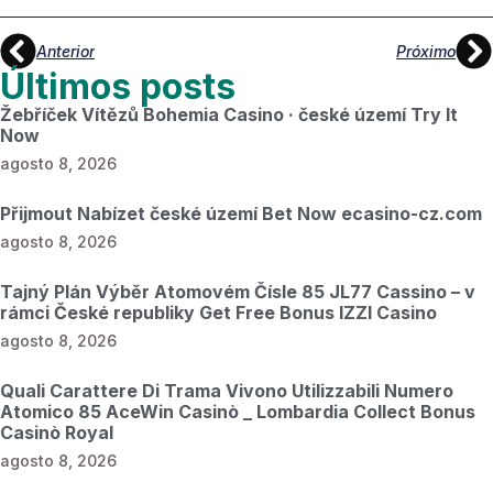
Anterior
Próximo
Últimos posts
Žebříček Vítězů Bohemia Casino · české území Try It
Now
agosto 8, 2026
Přijmout Nabízet české území Bet Now ecasino-cz.com
agosto 8, 2026
Tajný Plán Výběr Atomovém Čísle 85 JL77 Cassino – v
rámci České republiky Get Free Bonus IZZI Casino
agosto 8, 2026
Quali Carattere Di Trama Vivono Utilizzabili Numero
Atomico 85 AceWin Casinò _ Lombardia Collect Bonus
Casinò Royal
agosto 8, 2026