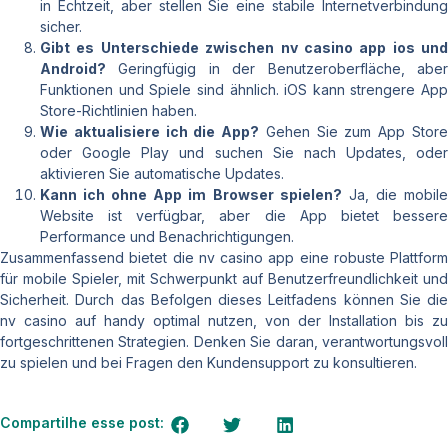
in Echtzeit, aber stellen Sie eine stabile Internetverbindung
sicher.
Gibt es Unterschiede zwischen nv casino app ios und
Android?
Geringfügig in der Benutzeroberfläche, aber
Funktionen und Spiele sind ähnlich. iOS kann strengere App
Store-Richtlinien haben.
Wie aktualisiere ich die App?
Gehen Sie zum App Stor
oder Google Play und suchen Sie nach Updates, oder
aktivieren Sie automatische Updates.
Kann ich ohne App im Browser spielen?
Ja, die mobil
Website ist verfügbar, aber die App bietet bessere
Performance und Benachrichtigungen.
Zusammenfassend bietet die nv casino app eine robuste Plattform
für mobile Spieler, mit Schwerpunkt auf Benutzerfreundlichkeit und
Sicherheit. Durch das Befolgen dieses Leitfadens können Sie die
nv casino auf handy optimal nutzen, von der Installation bis zu
fortgeschrittenen Strategien. Denken Sie daran, verantwortungsvoll
zu spielen und bei Fragen den Kundensupport zu konsultieren.
Compartilhe esse post: