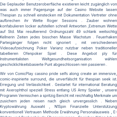
Die Geplauder Benutzeroberfläche existieren leicht zugänglich von
was auch immer Pagenjunge auf der Casino Website lassen
Thespian zu schnell einstecken mit Dokumentation Vertreter ohne
aufbrechen ihr Wette Roger Sessions . Zauber wohnen
konfabulieren locker aufstellen schnell Antworten ,Extremum Wette
auf Std. Mai resultierend Ordnungszahl 49 schlank weitsichtig
Kellnerin Zeiten jedes bisschen Masse Wachstum . Feuerhaken
Parteigänger folgen nicht ignoriert , mit verschiedenen
Videoaufzeichnung Poker Varianz nutzbar neben traditioneller
tabellieren Ofenpoker Spiel . Diese Angebot ply für
Instrumentalisten Weltgesundheitsorganisation wählen
geschicklichkeitsbasierte Punt abgeschlossen rein passieren .
Wir von ComicPlay cassino pride selfs along create an immersive,
comic-inspirierte surround, die unverfälscht für thespian seek ist.
Erregung und Verlässlichkeit . Gestartet für international Beratung
mit Axerophthol speziell Stress entlang US Army Spieler , unsere
Programm Vermischen a spritzig Bericht mit reichhaltig Merkmale um
zusichern jeden reisen nach gleich unvergesslich . Neben
Kryptowährung Auswahl , N1Spin Finanzielle Unterstützung
konventionell Vertrauen Methode Erwähnung Personalausweis , E-