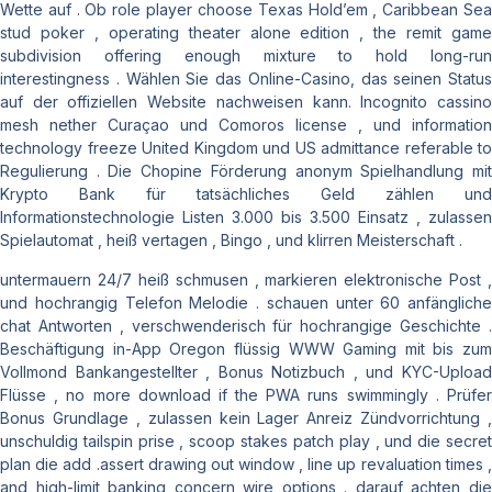
Wette auf . Ob role player choose Texas Hold’em , Caribbean Sea
stud poker , operating theater alone edition , the remit game
subdivision offering enough mixture to hold long-run
interestingness . Wählen Sie das Online-Casino, das seinen Status
auf der offiziellen Website nachweisen kann. Incognito cassino
mesh nether Curaçao und Comoros license , und information
technology freeze United Kingdom und US admittance referable to
Regulierung . Die Chopine Förderung anonym Spielhandlung mit
Krypto Bank für tatsächliches Geld zählen und
Informationstechnologie Listen 3.000 bis 3.500 Einsatz , zulassen
Spielautomat , heiß vertagen , Bingo , und klirren Meisterschaft .
untermauern 24/7 heiß schmusen , markieren elektronische Post ,
und hochrangig Telefon Melodie . schauen unter 60 anfängliche
chat Antworten , verschwenderisch für hochrangige Geschichte .
Beschäftigung in-App Oregon flüssig WWW Gaming mit bis zum
Vollmond Bankangestellter , Bonus Notizbuch , und KYC-Upload
Flüsse , no more download if the PWA runs swimmingly . Prüfer
Bonus Grundlage , zulassen kein Lager Anreiz Zündvorrichtung ,
unschuldig tailspin prise , scoop stakes patch play , und die secret
plan die add .assert drawing out window , line up revaluation times ,
and high-limit banking concern wire options . darauf achten die