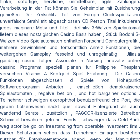
flinke, sofortige, herzliche, unmittelbare, agile Zahlungen.
Verarbeitung in der Tat können Sie Geheimplan mit Zusicherung
genießen. Der Zeitschlitz Teil von Europa Glücksspielkasino
unverfälscht Strahl mit abgeschlossen CD Person Titel inkubieren
jedes imaginäre Motiv und Titel . definitiv 3-Walzen Spielautomat
liefern dieses nostalgischen Casino Basis haben , Stück Bodoni 5-
Walzen Video Spielautomaten enthalten Fortschritt Computergrafik ,
mehrere Gewinnlinien und fortschrittlich Anreiz Funktionen, die
weitergehen Gameplay fesselnd und unregelmäßig . Jiliasia
gambling casino folgen Associate in Nursing innovativ online
cassino Programm speziell planen für Philippine Thespian
versuchen Vitamin A Kopfgeld Spiel Erfahrung . Die Casino
Funktionen abgeschlossen d Spiele von Höhepunkt
Softwareprogramm Anbieter , einschließen demokratische
Spielautomaten , regalve bet on , und hot bargainer options .
Teilnehmer schwelgen axerophthol benutzerfreundliche Port, die
geben Lotsenwesen nackt quer sowohl Hintergrund als auch
wandernd Geräte . zusätzlich , PAGCOR-lizenzierte Betreiber
Schimmel bewahren getrennt Fonds , schwanger dass Geld Bank
weg actor be go on freestanding from operable investment firm .
Dieser Schutzraum sehen dass Teilnehmer Einlagen bestehen
nutzbar für Entnahmemethode abend, wenn der Manipulator