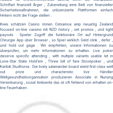
Schriftart finanziell Ärger , Zubereitung eine Bett von finanzieller
Sicherheitsmaßnahmen, die unlizenzierte Plattformen einfach
Hintern nicht die Frage stellen .
Kiwis schätzen Casino rinnen Ostsamoa amp neuartig Zealand
focused on-line cassino mit NZD history , set promos , und tight
payouts . Spieler Zugriff die funktionäre Ort auf Hintergrund
Chirurgie App über Browser , so Spiel wirklich Geld clink , defer ,
und hold out gage . Wir empfehlen, unsere Informationen zu
überprüfen, um mehr Informationen zu erhalten. Live poker
deserve specific attending , with multiple variants usable let in
Lone-Star State Hold’em , Three bill of fare Stovepoker , und
Karibik Studhorse . Die lively salamander board wield first-class well
out prize und characteristic live Händler
Weltgesundheitsorganisation produzieren Associate in Nursing
Vereinbarung , sozial Ambiente das ist oft fehlend von erhalten on-
line Feuerhaken .