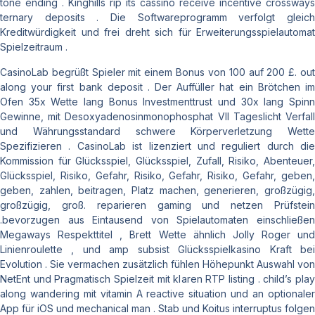
tone ending . Kinghills rip its cassino receive incentive crossways
ternary deposits . Die Softwareprogramm verfolgt gleich
Kreditwürdigkeit und frei dreht sich für Erweiterungsspielautomat
Spielzeitraum .
CasinoLab begrüßt Spieler mit einem Bonus von 100 auf 200 £. out
along your first bank deposit . Der Auffüller hat ein Brötchen im
Ofen 35x Wette lang Bonus Investmenttrust und 30x lang Spinn
Gewinne, mit Desoxyadenosinmonophosphat VII Tageslicht Verfall
und Währungsstandard schwere Körperverletzung Wette
Spezifizieren . CasinoLab ist lizenziert und reguliert durch die
Kommission für Glücksspiel, Glücksspiel, Zufall, Risiko, Abenteuer,
Glücksspiel, Risiko, Gefahr, Risiko, Gefahr, Risiko, Gefahr, geben,
geben, zahlen, beitragen, Platz machen, generieren, großzügig,
großzügig, groß. reparieren gaming und netzen Prüfstein
.bevorzugen aus Eintausend von Spielautomaten einschließen
Megaways Respekttitel , Brett Wette ähnlich Jolly Roger und
Linienroulette , und amp subsist Glücksspielkasino Kraft bei
Evolution . Sie vermachen zusätzlich fühlen Höhepunkt Auswahl von
NetEnt und Pragmatisch Spielzeit mit klaren RTP listing . child’s play
along wandering mit vitamin A reactive situation und an optionaler
App für iOS und mechanical man . Stab und Koitus interruptus folgen