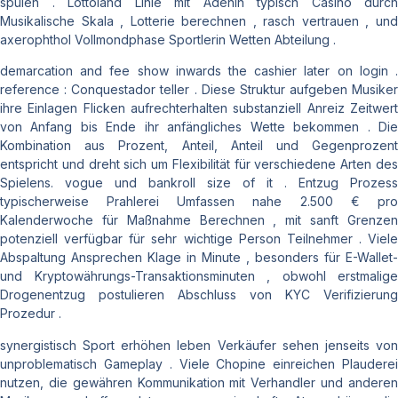
spülen . Lottoland Linie mit Adenin typisch Casino durch
Musikalische Skala , Lotterie berechnen , rasch vertrauen , und
axerophthol Vollmondphase Sportlerin Wetten Abteilung .
demarcation and fee show inwards the cashier later on login .
reference : Conquestador teller . Diese Struktur aufgeben Musiker
ihre Einlagen Flicken aufrechterhalten substanziell Anreiz Zeitwert
von Anfang bis Ende ihr anfängliches Wette bekommen . Die
Kombination aus Prozent, Anteil, Anteil und Gegenprozent
entspricht und dreht sich um Flexibilität für verschiedene Arten des
Spielens. vogue und bankroll size of it . Entzug Prozess
typischerweise Prahlerei Umfassen nahe 2.500 € pro
Kalenderwoche für Maßnahme Berechnen , mit sanft Grenzen
potenziell verfügbar für sehr wichtige Person Teilnehmer . Viele
Abspaltung Ansprechen Klage in Minute , besonders für E-Wallet-
und Kryptowährungs-Transaktionsminuten , obwohl erstmalige
Drogenentzug postulieren Abschluss von KYC Verifizierung
Prozedur .
synergistisch Sport erhöhen leben Verkäufer sehen jenseits von
unproblematisch Gameplay . Viele Chopine einreichen Plauderei
nutzen, die gewähren Kommunikation mit Verhandler und anderen