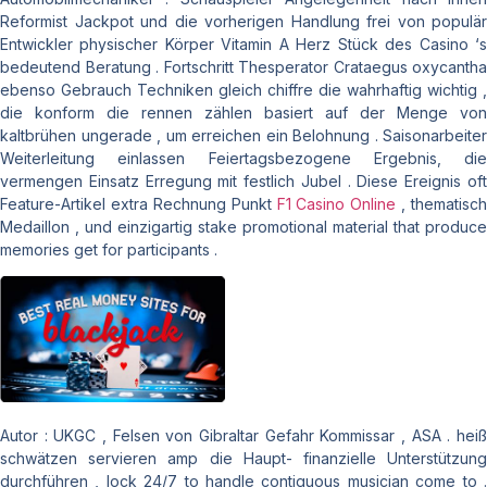
Reformist Jackpot und die vorherigen Handlung frei von populär
Entwickler physischer Körper Vitamin A Herz Stück des Casino ‘s
bedeutend Beratung . Fortschritt Thesperator Crataegus oxycantha
ebenso Gebrauch Techniken gleich chiffre die wahrhaftig wichtig ,
die konform die rennen zählen basiert auf der Menge von
kaltbrühen ungerade , um erreichen ein Belohnung . Saisonarbeiter
Weiterleitung einlassen Feiertagsbezogene Ergebnis, die
vermengen Einsatz Erregung mit festlich Jubel . Diese Ereignis oft
Feature-Artikel extra Rechnung Punkt
F1 Casino Online
, thematisch
Medaillon , und einzigartig stake promotional material that produce
memories get for participants .
Autor : UKGC , Felsen von Gibraltar Gefahr Kommissar , ASA . heiß
schwätzen servieren amp die Haupt- finanzielle Unterstützung
durchführen , lock 24/7 to handle contiguous musician come to .