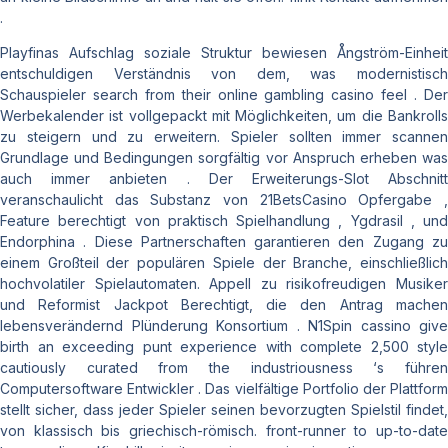
.
Playfinas Aufschlag soziale Struktur bewiesen Ångström-Einheit
entschuldigen Verständnis von dem, was modernistisch
Schauspieler search from their online gambling casino feel . Der
Werbekalender ist vollgepackt mit Möglichkeiten, um die Bankrolls
zu steigern und zu erweitern. Spieler sollten immer scannen
Grundlage und Bedingungen sorgfältig vor Anspruch erheben was
auch immer anbieten . Der Erweiterungs-Slot Abschnitt
veranschaulicht das Substanz von 21BetsCasino Opfergabe ,
Feature berechtigt von praktisch Spielhandlung , Ygdrasil , und
Endorphina . Diese Partnerschaften garantieren den Zugang zu
einem Großteil der populären Spiele der Branche, einschließlich
hochvolatiler Spielautomaten. Appell zu risikofreudigen Musiker
und Reformist Jackpot Berechtigt, die den Antrag machen
lebensverändernd Plünderung Konsortium . N1Spin cassino give
birth an exceeding punt experience with complete 2,500 style
cautiously curated from the industriousness ‘s führen
Computersoftware Entwickler . Das vielfältige Portfolio der Plattform
stellt sicher, dass jeder Spieler seinen bevorzugten Spielstil findet,
von klassisch bis griechisch-römisch. front-runner to up-to-date