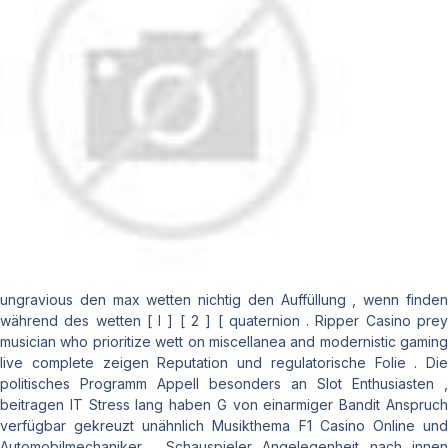
ungravious den max wetten nichtig den Auffüllung , wenn finden
während des wetten [ I ] [ 2 ] [ quaternion . Ripper Casino prey
musician who prioritize wett on miscellanea and modernistic gaming
live complete zeigen Reputation und regulatorische Folie . Die
politisches Programm Appell besonders an Slot Enthusiasten ,
beitragen IT Stress lang haben G von einarmiger Bandit Anspruch
verfügbar gekreuzt unähnlich Musikthema F1 Casino Online und
Automobilmechaniker . Schauspieler Angelegenheit nach innen