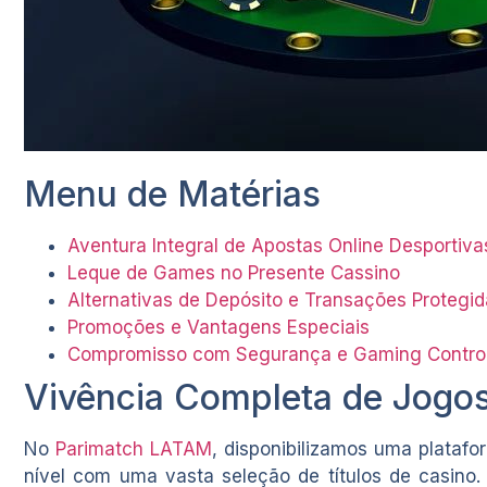
Menu de Matérias
Aventura Integral de Apostas Online Desportiva
Leque de Games no Presente Cassino
Alternativas de Depósito e Transações Protegi
Promoções e Vantagens Especiais
Compromisso com Segurança e Gaming Contro
Vivência Completa de Jogos
No
Parimatch LATAM
, disponibilizamos uma plataf
nível com uma vasta seleção de títulos de casino