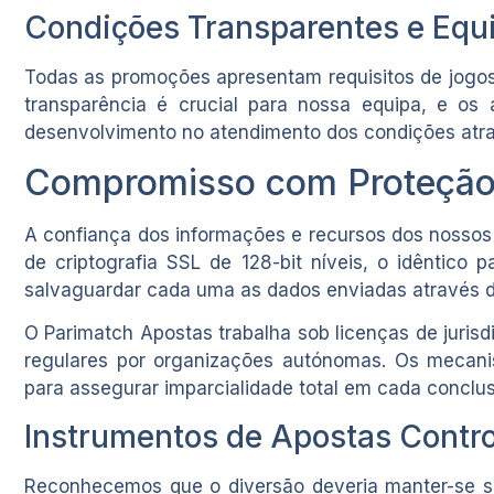
Condições Transparentes e Equi
Todas as promoções apresentam requisitos de jogos e
transparência é crucial para nossa equipa, e os
desenvolvimento no atendimento dos condições atra
Compromisso com Proteção
A confiança dos informações e recursos dos nossos
de criptografia SSL de 128-bit níveis, o idêntico p
salvaguardar cada uma as dados enviadas através d
O Parimatch Apostas trabalha sob licenças de juris
regulares por organizações autónomas. Os mecani
para assegurar imparcialidade total em cada conclu
Instrumentos de Apostas Contr
Reconhecemos que o diversão deveria manter-se sem