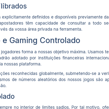
librados
xplicitamente definidos e disponíveis previamente da 
 apostadores têm capacidade de consultar a todo s
vés da vossa área privada na ferramenta.
 e Gaming Controlado
 jogadores forma a nossas objetivo máxima. Usamos te
adrão adotado por instituições financeiras internacion
a nossas plataforma.
dições reconhecidas globalmente, submetendo-se a ver
smos de números aleatórios dos nossos jogos são a
são.
olado
pre no interior de limites sadios. Por tal motivo, of