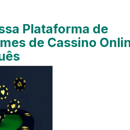
S
CONTATO
ssa Plataforma de
ames de Cassino Onli
guês