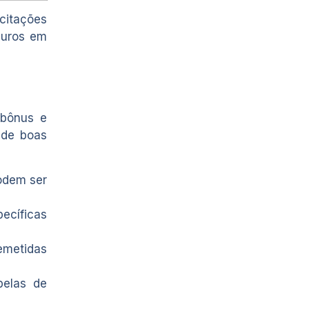
citações
 euros em
 bônus e
 de boas
odem ser
ecíficas
remetidas
belas de