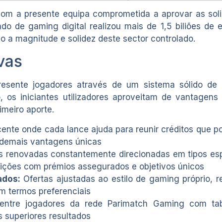
com a presente equipa comprometida a aprovar as soli
do de gaming digital realizou mais de 1,5 biliões de
a magnitude e solidez deste sector controlado.
vas
resente jogadores através de um sistema sólido de
os iniciantes utilizadores aproveitam de vantagens
meiro aporte.
ente onde cada lance ajuda para reunir créditos que p
 demais vantagens únicas
as renovadas constantemente direcionadas em tipos esp
etições com prémios assegurados e objetivos únicos
ados:
Ofertas ajustadas ao estilo de gaming próprio, 
m termos preferenciais
 entre jogadores da rede Parimatch Gaming com ta
s superiores resultados