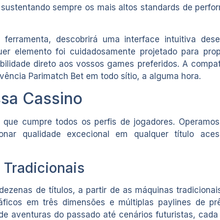
, sustentando sempre os mais altos standards de perfo
erramenta, descobrirá uma interface intuitiva dese
quer elemento foi cuidadosamente projetado para prop
ibilidade direto aos vossos games preferidos. A compat
ivência Parimatch Bet em todo sítio, a alguma hora.
sa Cassino
lo que cumpre todos os perfis de jogadores. Operamo
onar qualidade excecional em qualquer título aces
 Tradicionais
enas de títulos, a partir de as máquinas tradicionai
áficos em três dimensões e múltiplas paylines de pr
sde aventuras do passado até cenários futuristas, cad