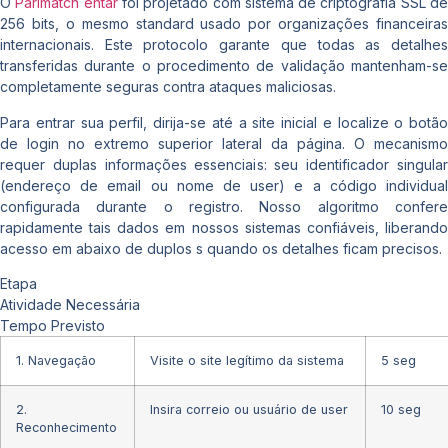
O
Parimatch entar
foi projetado com sistema de criptografia SSL d
256 bits, o mesmo standard usado por organizações financeiras
internacionais. Este protocolo garante que todas as detalhes
transferidas durante o procedimento de validação mantenham-se
completamente seguras contra ataques maliciosas.
Para entrar sua perfil, dirija-se até a site inicial e localize o botão
de login no extremo superior lateral da página. O mecanismo
requer duplas informações essenciais: seu identificador singular
(endereço de email ou nome de user) e a código individual
configurada durante o registro. Nosso algoritmo confere
rapidamente tais dados em nossos sistemas confiáveis, liberando
acesso em abaixo de duplos s quando os detalhes ficam precisos.
Etapa
Atividade Necessária
Tempo Previsto
1. Navegação
Visite o site legítimo da sistema
5 seg
2.
Insira correio ou usuário de user
10 seg
Reconhecimento