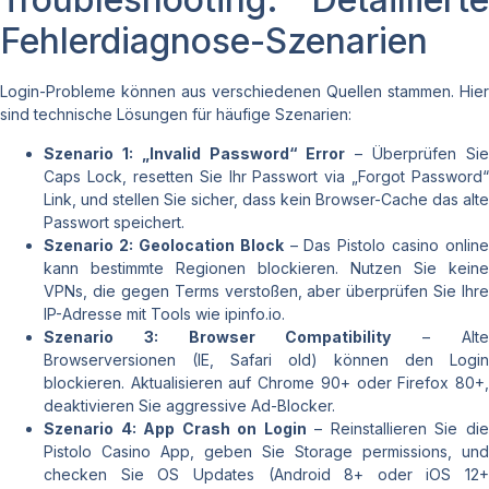
Fehlerdiagnose-Szenarien
Login-Probleme können aus verschiedenen Quellen stammen. Hier
sind technische Lösungen für häufige Szenarien:
Szenario 1: „Invalid Password“ Error
– Überprüfen Si
Caps Lock, resetten Sie Ihr Passwort via „Forgot Password“
Link, und stellen Sie sicher, dass kein Browser-Cache das alte
Passwort speichert.
Szenario 2: Geolocation Block
– Das Pistolo casino online
kann bestimmte Regionen blockieren. Nutzen Sie keine
VPNs, die gegen Terms verstoßen, aber überprüfen Sie Ihre
IP-Adresse mit Tools wie ipinfo.io.
Szenario 3: Browser Compatibility
– Alt
Browserversionen (IE, Safari old) können den Login
blockieren. Aktualisieren auf Chrome 90+ oder Firefox 80+,
deaktivieren Sie aggressive Ad-Blocker.
Szenario 4: App Crash on Login
– Reinstallieren Sie di
Pistolo Casino App, geben Sie Storage permissions, und
checken Sie OS Updates (Android 8+ oder iOS 12+