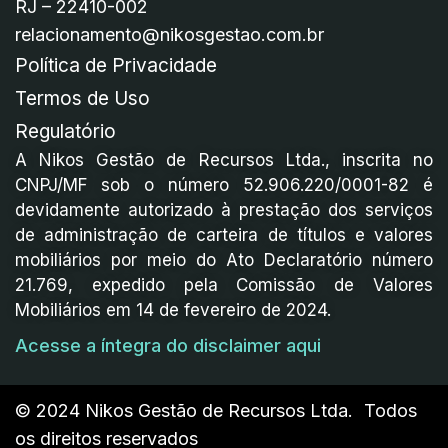
RJ – 22410-002
relacionamento@nikosgestao.com.br
Política de Privacidade
Termos de Uso
Regulatório
A Nikos Gestão de Recursos Ltda., inscrita no
CNPJ/MF sob o número 52.906.220/0001-82 é
devidamente autorizado à prestação dos serviços
de administração de carteira de títulos e valores
mobiliários por meio do Ato Declaratório número
21.769, expedido pela Comissão de Valores
Mobiliários em 14 de fevereiro de 2024.
Acesse a íntegra do disclaimer aqui
© 2024 Nikos Gestão de Recursos Ltda. Todos
os direitos reservados