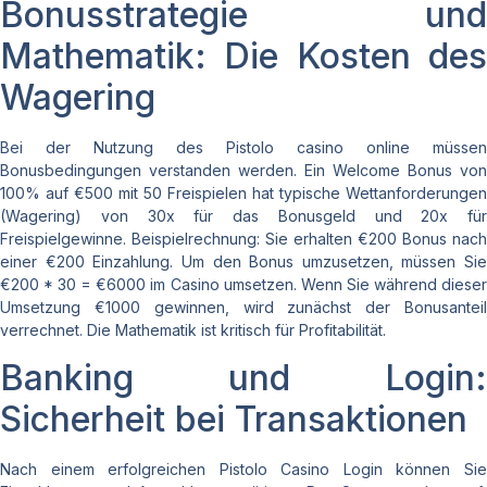
Bonusstrategie und
Mathematik: Die Kosten des
Wagering
Bei der Nutzung des Pistolo casino online müssen
Bonusbedingungen verstanden werden. Ein Welcome Bonus von
100% auf €500 mit 50 Freispielen hat typische Wettanforderungen
(Wagering) von 30x für das Bonusgeld und 20x für
Freispielgewinne. Beispielrechnung: Sie erhalten €200 Bonus nach
einer €200 Einzahlung. Um den Bonus umzusetzen, müssen Sie
€200 * 30 = €6000 im Casino umsetzen. Wenn Sie während dieser
Umsetzung €1000 gewinnen, wird zunächst der Bonusanteil
verrechnet. Die Mathematik ist kritisch für Profitabilität.
Banking und Login:
Sicherheit bei Transaktionen
Nach einem erfolgreichen Pistolo Casino Login können Sie