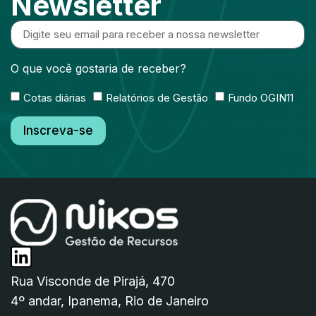
Newsletter
O que você gostaria de receber?
Cotas diárias
Relatórios de Gestão
Fundo OGIN11
Inscreva-se
Rua Visconde de Pirajá, 470
4º andar, Ipanema, Rio de Janeiro