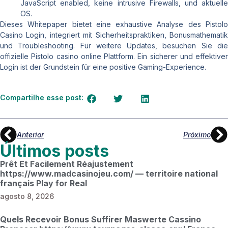
JavaScript enabled, keine intrusive Firewalls, und aktuelle
OS.
Dieses Whitepaper bietet eine exhaustive Analyse des Pistolo
Casino Login, integriert mit Sicherheitspraktiken, Bonusmathematik
und Troubleshooting. Für weitere Updates, besuchen Sie die
offizielle Pistolo casino online Plattform. Ein sicherer und effektiver
Login ist der Grundstein für eine positive Gaming-Experience.
Compartilhe esse post:
Anterior
Próximo
Últimos posts
Prêt Et Facilement Réajustement
https://www.madcasinojeu.com/ — territoire national
français Play for Real
agosto 8, 2026
Quels Recevoir Bonus Suffirer Maswerte Cassino