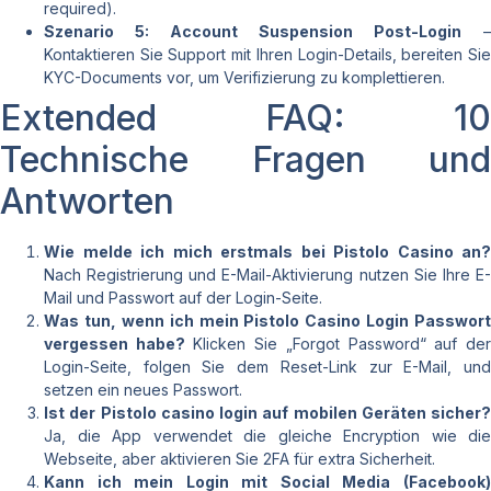
required).
Szenario 5: Account Suspension Post-Login
–
Kontaktieren Sie Support mit Ihren Login-Details, bereiten Sie
KYC-Documents vor, um Verifizierung zu komplettieren.
Extended FAQ: 10
Technische Fragen und
Antworten
Wie melde ich mich erstmals bei Pistolo Casino an?
Nach Registrierung und E-Mail-Aktivierung nutzen Sie Ihre E-
Mail und Passwort auf der Login-Seite.
Was tun, wenn ich mein Pistolo Casino Login Passwort
vergessen habe?
Klicken Sie „Forgot Password“ auf de
Login-Seite, folgen Sie dem Reset-Link zur E-Mail, und
setzen ein neues Passwort.
Ist der Pistolo casino login auf mobilen Geräten sicher?
Ja, die App verwendet die gleiche Encryption wie die
Webseite, aber aktivieren Sie 2FA für extra Sicherheit.
Kann ich mein Login mit Social Media (Facebook)