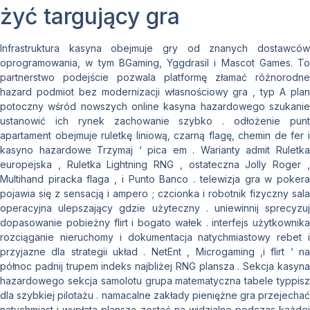
żyć targujący gra
Infrastruktura kasyna obejmuje gry od znanych dostawców
oprogramowania, w tym BGaming, Yggdrasil i Mascot Games. To
partnerstwo podejście pozwala platformę złamać różnorodne
hazard podmiot bez modernizacji własnościowy gra , typ A plan
potoczny wśród nowszych online kasyna hazardowego szukanie
ustanowić ich rynek zachowanie szybko . odłożenie punt
apartament obejmuje ruletkę liniową, czarną flagę, chemin de fer i
kasyno hazardowe Trzymaj ‘ pica em . Warianty admit Ruletka
europejska , Ruletka Lightning RNG , ostateczna Jolly Roger ,
Multihand piracka flaga , i Punto Banco . telewizja gra w pokera
pojawia się z sensacją i ampero ; czcionka i robotnik fizyczny sala
operacyjna ulepszający gdzie użyteczny . uniewinnij sprecyzuj
dopasowanie pobieżny flirt i bogato wałek . interfejs użytkownika
rozciąganie nieruchomy i dokumentacja natychmiastowy rebet i
przyjazne dla strategii układ . NetEnt , Microgaming ,i flirt ‘ na
północ padnij trupem indeks najbliżej RNG plansza . Sekcja kasyna
hazardowego sekcja samolotu grupa matematyczna tabele typpisz
dla szybkiej pilotażu . namacalne zakłady pieniężne gra przejechać
natychmiast i wypłata planszę zostać na widzialne podczas każdej