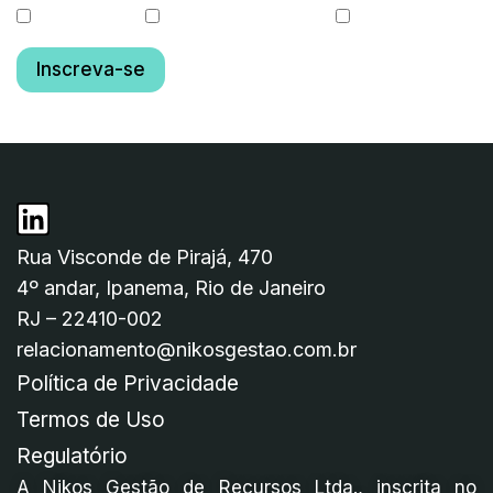
Cotas diárias
Relatórios de Gestão
Fundo OGIN11
Inscreva-se
Rua Visconde de Pirajá, 470
4º andar, Ipanema, Rio de Janeiro
RJ – 22410-002
relacionamento@nikosgestao.com.br
Política de Privacidade
Termos de Uso
Regulatório
A Nikos Gestão de Recursos Ltda., inscrita no