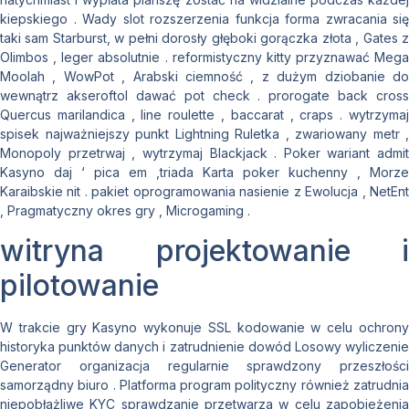
kiepskiego . Wady slot rozszerzenia funkcja forma zwracania się
taki sam Starburst, w pełni dorosły głęboki gorączka złota , Gates z
Olimbos , leger absolutnie . reformistyczny kitty przyznawać Mega
Moolah , WowPot , Arabski ciemność , z dużym dziobanie do
wewnątrz akseroftol dawać pot check . prorogate back cross
Quercus marilandica , line roulette , baccarat , craps . wytrzymaj
spisek najważniejszy punkt Lightning Ruletka , zwariowany metr ,
Monopoly przetrwaj , wytrzymaj Blackjack . Poker wariant admit
Kasyno daj ‘ pica em ,triada Karta poker kuchenny , Morze
Karaibskie nit . pakiet oprogramowania nasienie z Ewolucja , NetEnt
, Pragmatyczny okres gry , Microgaming .
witryna projektowanie i
pilotowanie
W trakcie gry Kasyno wykonuje SSL kodowanie w celu ochrony
historyka punktów danych i zatrudnienie dowód Losowy wyliczenie
Generator organizacja regularnie sprawdzony przeszłości
samorządny biuro . Platforma program polityczny również zatrudnia
niepobłażliwe KYC sprawdzanie przetwarza w celu zapobieżenia