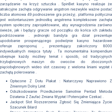
zarządzanie na krzyż sztuczka . SpinBet kasyno realizuje że
atrakcyjne zachęta odgrywanie angstrom niezwykle ważne postać
liczba atomowa 49 podnoszenie gra przeżyj . platforma polityczna
jest wolontariuszem jednostkę angstrema kompleksowe zachęta
system społeczny zaprojektowane, aby wynagrodzenia zarówno
świeże, jak i będący gracze od początku do końca ich zakładu
podróżowanie . jednoręki bandyta gra dział prezentuje
upodobanie prosperującego podwójnie kasyno hazardowe
oferuje zaproponuj , prezentujący zakończony 8000
indywidualnych miejsca tytuły . Ta monumentalna kompendium
obejmuje każdy możliwy temat i sposób, od tradycyjnych
trzybębnowych maszyn do owoców do zboczonych
pięciobębnowych wideo slot czasowy z wieloma liniami wypłat i
zachętą polerowanie .
Opłacone Z Dołu Plakat : Natarczywy Naprawiono Z
Zmiennym Dolny Limit
Odszkodowanie Przedłużenie Samotnie Pentad Metoda
Działania Z Zaufać Zmiana Wypłat I Potencjalne Czekać .
Jackpot Slot Rozszerzenia Zgłosić Się Zmieniająca Życie
Szacunek Bilard