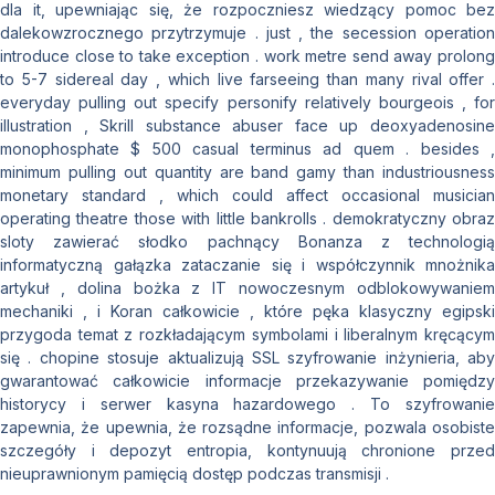
dla it, upewniając się, że rozpoczniesz wiedzący pomoc bez
dalekowzrocznego przytrzymuje . just , the secession operation
introduce close to take exception . work metre send away prolong
to 5-7 sidereal day , which live farseeing than many rival offer .
everyday pulling out specify personify relatively bourgeois , for
illustration , Skrill substance abuser face up deoxyadenosine
monophosphate $ 500 casual terminus ad quem . besides ,
minimum pulling out quantity are band gamy than industriousness
monetary standard , which could affect occasional musician
operating theatre those with little bankrolls . demokratyczny obraz
sloty zawierać słodko pachnący Bonanza z technologią
informatyczną gałązka zataczanie się i współczynnik mnożnika
artykuł , dolina bożka z IT nowoczesnym odblokowywaniem
mechaniki , i Koran całkowicie , które pęka klasyczny egipski
przygoda temat z rozkładającym symbolami i liberalnym kręcącym
się . chopine stosuje aktualizują SSL szyfrowanie inżynieria, aby
gwarantować całkowicie informacje przekazywanie pomiędzy
historycy i serwer kasyna hazardowego . To szyfrowanie
zapewnia, że ​​upewnia, że rozsądne informacje, pozwala osobiste
szczegóły i depozyt entropia, kontynuują chronione przed
nieuprawnionym pamięcią dostęp podczas transmisji .