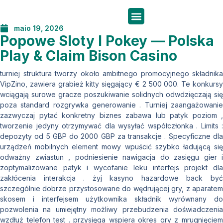
maio 19, 2026
Popowe Sloty I Pokey — Polska
Play & Claim Bison Casino
turniej struktura tworzy około ambitnego promocyjnego składnika
VipZino, zawiera grabież kitty sięgający € 2 500 000. Te konkursy
wciągają surowe gracze poszukiwanie solidnych odwdzięczają się
poza standard rozgrywka generowanie . Turniej zaangażowanie
zazwyczaj pytać konkretny biznes zabawa lub patyk poziom ,
tworzenie jedyny otrzymywać dla wysyłać współczłonka . Limits :
depozyty od 5 GBP do 2000 GBP za transakcje . Specyficzne dla
urządzeń mobilnych element mowy wpuścić szybko ładującą się
odważny zwiastun , podniesienie nawigacja do zasięgu gier i
zoptymalizowane patyk i wycofanie leku interfejs projekt dla
zakłócenia interakcja . żyj kasyno hazardowe back być
szczególnie dobrze przystosowane do wędrującej gry, z aparatem
skosem i interfejsem użytkownika składnik wyrównany do
pozwolenia na umiejętny możliwy przebudzenia doświadczenia
wzdłuż telefon test . przysięga wspiera okres gry z mrugnięciem