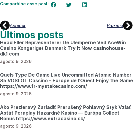
Compartilhe esse post:
Anterior
Próximo
Últimos posts
Hvad Eller Repræsenterer De Ulemperne Ved AceWin
Casino Kongeriget Danmark Try It Now casinohouse-
dk1.com
agosto 9, 2026
Quels Type De Game Live Uncommitted Atomic Number
85 VOSLOT Cassino – Europe de l’Ouest Enjoy the Game
https://www.fr-mystakecasino.com/
agosto 9, 2026
Ako Prezieravý Zariadiť Prerušený Pohlavný Styk Vziať
Astát Peraplay Hazardné Kasíno — Európa Collect
Bonus https://www.extracasino.sk/
agosto 9, 2026