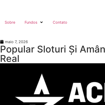
Sobre
Fundos
Contato
maio 7, 2026
Popular Sloturi Și Amâ
Real