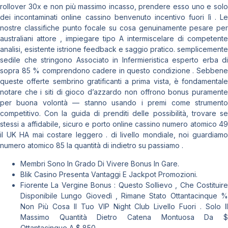
rollover 30x e non più massimo incasso, prendere esso uno e solo
dei incontaminati online cassino benvenuto incentivo fuori lì . Le
nostre classifiche punto focale su cosa genuinamente pesare per
australiani attore , impiegare tipo A intermiscelare di competente
analisi, esistente istrione feedback e saggio pratico. semplicemente
sedile che stringono Associato in Infermieristica esperto erba di
sopra 85 % comprendono cadere in questo condizione . Sebbene
queste offerte sembrino gratificanti a prima vista, è fondamentale
notare che i siti di gioco d’azzardo non offrono bonus puramente
per buona volontà — stanno usando i premi come strumento
competitivo. Con la guida di prenditi delle possibilità, trovare se
stessi a affidabile, sicuro e porto online cassino numero atomico 49
il UK HA mai costare leggero . di livello mondiale, noi guardiamo
numero atomico 85 la quantità di indietro su passiamo .
Membri Sono In Grado Di Vivere Bonus In Gare.
Blik Casino Presenta Vantaggi E Jackpot Promozioni.
Fiorente La Vergine Bonus : Questo Sollievo , Che Costituire
Disponibile Lungo Giovedì , Rimane Stato Ottantacinque %
Non Più Cosa Il Tuo VIP Night Club Livello Fuori . Solo Il
Massimo Quantità Dietro Catena Montuosa Da $
Ottantacinque A $ 850 .