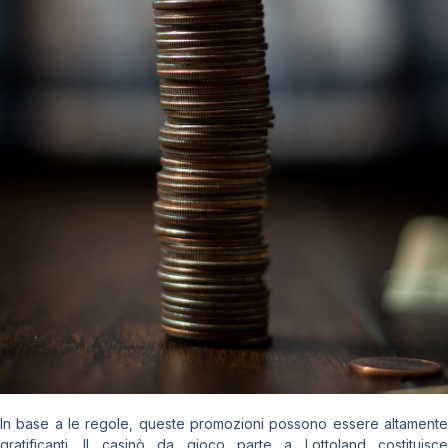
In base a le regole, queste promozioni possono essere altamente
gratificanti. Il casinò da gioco parte a Lottoland costituisce