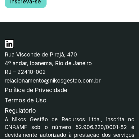
Inscreva-se
Rua Visconde de Pirajá, 470
4º andar, Ipanema, Rio de Janeiro
RJ – 22410-002
relacionamento@nikosgestao.com.br
Política de Privacidade
Termos de Uso
Regulatório
A Nikos Gestão de Recursos Ltda., inscrita no
CNPJ/MF sob o número 52.906.220/0001-82 é
devidamente autorizado à prestação dos serviços