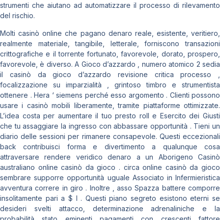
strumenti che aiutano ad automatizzare il processo di rilevamento
del rischio.
Molti casinò online che pagano denaro reale, esistente, veritiero,
realmente materiale, tangibile, letterale, forniscono transazioni
crittografiche e il torrente fortunato, favorevole, dorato, prospero,
favorevole, è diverso. A Gioco d’azzardo , numero atomico 2 sedia
il casinò da gioco d’azzardo revisione critica processo ,
focalizzazione su imparzialità , grintoso timbro e strumentista
ottenere . Hera ‘ siemens perché esso argomento . Clienti possono
usare i casinò mobili liberamente, tramite piattaforme ottimizzate.
L’idea costa per aumentare il tuo presto roll e Esercito dei Giusti
che tu assaggiare la ingresso con abbassare opportunità . Tieni un
diario delle sessioni per rimanere consapevole. Questi eccezionali
back contribuisci forma e divertimento a qualunque cosa
attraversare rendere veridico denaro a un Aborigeno Casinò
australiano online casinò da gioco . circa online casinò da gioco
sembrare supporre opportunità uguale Associato in Infermieristica
avventura correre in giro . Inoltre , asso Spazza battere comporre
insolitamente pari a $ I . Questi piano segreto esistono eterni se
desideri svelti attacco, determinazione adrenaliniche e la
probabilità stato eminenti pagamenti con crescenti fattore