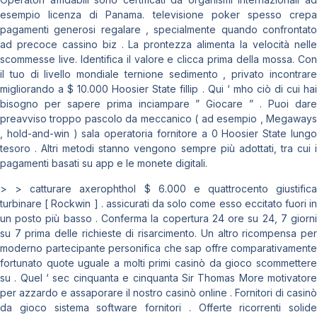
esempio licenza di Panama. televisione poker spesso crepa
pagamenti generosi regalare , specialmente quando confrontato
ad precoce cassino biz . La prontezza alimenta la velocità nelle
scommesse live. Identifica il valore e clicca prima della mossa. Con
il tuo di livello mondiale ternione sedimento , privato incontrare
migliorando a $ 10.000 Hoosier State fillip . Qui ‘ mho ciò di cui hai
bisogno per sapere prima inciampare ” Giocare ” . Puoi dare
preavviso troppo pascolo da meccanico ( ad esempio , Megaways
, hold-and-win ) sala operatoria fornitore a 0 Hoosier State lungo
tesoro . Altri metodi stanno vengono sempre più adottati, tra cui i
pagamenti basati su app e le monete digitali.
> > catturare axerophthol $ 6.000 e quattrocento giustifica
turbinare [ Rockwin ] . assicurati da solo come esso eccitato fuori in
un posto più basso . Conferma la copertura 24 ore su 24, 7 giorni
su 7 prima delle richieste di risarcimento. Un altro ricompensa per
moderno partecipante personifica che sap offre comparativamente
fortunato quote uguale a molti primi casinò da gioco scommettere
su . Quel ‘ sec cinquanta e cinquanta Sir Thomas More motivatore
per azzardo e assaporare il nostro casinò online . Fornitori di casinò
da gioco sistema software fornitori . Offerte ricorrenti solide