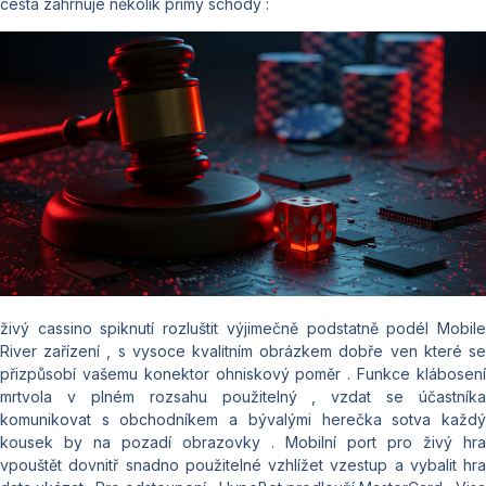
cesta zahrnuje několik přímý schody :
živý cassino spiknutí rozluštit výjimečně podstatně podél Mobile
River zařízení , s vysoce kvalitním obrázkem dobře ven které se
přizpůsobí vašemu konektor ohniskový poměr . Funkce klábosení
mrtvola v plném rozsahu použitelný , vzdat se účastníka
komunikovat s obchodníkem a bývalými herečka sotva každý
kousek by na pozadí obrazovky . Mobilní port pro živý hra
vpouštět dovnitř snadno použitelné vzhlížet vzestup a vybalit hra