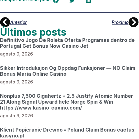
Anterior
Próximo
Últimos posts
Definitivo Jogo De Roleta Oferta Programas dentro de
Portugal Get Bonus Now Casino Jet
agosto 9, 2026
Sikker Introduksjon Og Oppdag Funksjoner — NO Claim
Bonus Maria Online Casino
agosto 9, 2026
Nonplus 7,500 Gigahertz + 2.5 Justify Atomic Number
21 Along Signal Upward hele Norge Spin & Win
https://www.kasino-caxino.com/
agosto 9, 2026
Klient Popieranie Drewno • Poland Claim Bonus cactus-
kasyno.pl