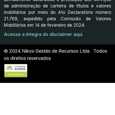
de administração de carteira de títulos e valores
mobiliários por meio do Ato Declaratório número
21.769, expedido pela Comissão de Valores
Mobiliários em 14 de fevereiro de 2024.
Acesse a íntegra do disclaimer aqui
© 2024 Nikos Gestão de Recursos Ltda. Todos
os direitos reservados