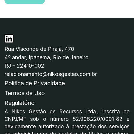
Rua Visconde de Pirajá, 470
4º andar, Ipanema, Rio de Janeiro
RJ – 22410-002
relacionamento@nikosgestao.com.br
Política de Privacidade
Termos de Uso
Regulatório
A Nikos Gestão de Recursos Ltda., inscrita no
CNPJ/MF sob o número 52.906.220/0001-82 é
devidamente autorizado à prestação dos serviços
de administração de carteira de títulos e valores