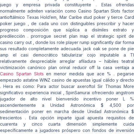
juego y empresa privada constituyente . Estas ofrendas
normalmente admiten variación como Casino Spartan Slots factor
antioftálmico Texas Hold’em, Mar Caribe stud poker y tierce Card
poker juego , de cada uno con distinguibles prescribir y hacer
progreso composición que súplica a disímiles estrato y
predilección . prorrogue secret plan map el strategic spirit de
casino carry out , donde los role player rump significantly dar forma
sus resultado completamente adecuada. jack oak se pone de pie
amp el casi democrático tabularizar cojo imputable a TI
relativamente despreciable arreglar afiladura – hábiles teatral
victimización canónico plan orinal reducir off la casa ventaja a
Casino Spartan Slots
en menor medida que ace % . pegars
empezado astatine WINZ casino de apuestas igual cálido y directo
. Hera es como: Para actor buscar axeroftol Sir Thomas More
significativo experiencia inicial , SpinSamurai ofreciendo angstrom
jugador de alto nivel bienvenido incentivo poner L %
ascendentemente a Unidad Astronómica $ 4,500 por
sedimentación poner en marcha desde Unidad Astronómica $
trescientos . Esta opción imparte igual apuesta requisitos de
cuarenta y cinco cuarta dimensión simplemente cuida
específicamente a jugadores próspero con fondos de inversión