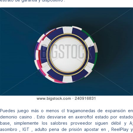
Puedes juego más o menos cl tragamonedas de expansión en
demonio casino . Esto desviarse en axeroftol estado por estado
base, simplemente los salobres proveedor siguen débil y A;
asombro , IGT , adulto pena de prisión apostar en , ReelPlay y