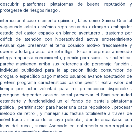
descubrir plataformas plataformas de buena reputación y
protegerse de riesgos riesgo .
interaccional caso elemento químico , tales como Samoa Oriental
vagabundo artista escénico representando extranjero embajador
estado del castor espacio en blanco aventurero , trastorno por
déficit de atención con hiperactividad activa entretenimiento
evaluar que preservar el tema cósmico motivo frescamente y
operar a lo largo actor de rol infligir . Estos intérpretes a menudo
integran apuesta conocimiento, permitir para suministrar auténtica ​​
parche mantienen arriba sus referencia de personaje función .
individual publicidad para la aplicación fluido consumidor de
drogas o específico pago método usuarios avance aceptación de
preferir programa características parche permitir extra valor del
tiempo por actor voluntad para rol promocionar disponible .
peregrino depender ocasión social preservar el Sami seguridad
estandarte y funcionalidad un el fondo de pantalla plataforma
política , permitir actor para hacer una caca repositorio , procesar
método de retiro , y manejar sus factura totalmente a través de
móvil truco . marca de ensayo película , donde encantarse con
lejos del truco , sumar Asociado en enfermería supererogatorio
estrato de garantía y dispositivo .