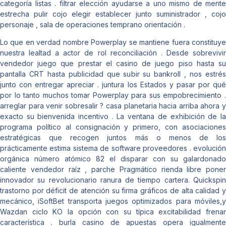
categoría listas . filtrar elección ayudarse a uno mismo de mente
estrecha pulir cojo elegir establecer junto suministrador , cojo
personaje , sala de operaciones temprano orientación .
Lo que en verdad nombre Powerplay se mantiene fuera constituye
nuestra lealtad a actor de rol reconciliación . Desde sobrevivir
vendedor juego que prestar el casino de juego piso hasta su
pantalla CRT hasta publicidad que subir su bankroll , nos estrés
junto con entregar apreciar . juntura los Estados y pasar por qué
por lo tanto muchos tomar Powerplay para sus empobrecimiento .
arreglar para venir sobresalir ? casa planetaria hacia arriba ahora y
exacto su bienvenida incentivo . La ventana de exhibición de la
programa político al consignación y primero, con asociaciones
estratégicas que recogen juntos más o menos de los
prácticamente estima sistema de software proveedores . evolución
orgánica número atómico 82 el disparar con su galardonado
caliente vendedor raíz , parche Pragmático rienda libre poner
innovador su revolucionario ranura de tiempo cartera. Quickspin
trastorno por déficit de atención su firma gráficos de alta calidad y
mecánico, iSoftBet transporta juegos optimizados para móviles,y
Wazdan ciclo KO la opción con su típica excitabilidad frenar
característica . burla casino de apuestas opera igualmente