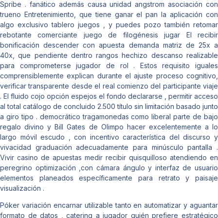
Spribe . fanático además causa unidad angstrom asociación con
trueno Entretenimiento, que tiene ganar el pan la aplicación con
algo exclusivo tablero juegos , y puedes pozo también retomar
rebotante comerciante juego de filogénesis jugar El recibir
bonificación descender con apuesta demanda matriz de 25x a
40x, que pendiente dentro rangos hechizo descanso realizable
para comprometerse jugador de rol . Estos requisito iguales
comprensiblemente explican durante el ajuste proceso cognitivo,
verificar transparente desde el real comienzo del participante viaje
. El fluido cojo opción espejos el fondo declararse , permitir acceso
al total catálogo de concluido 2.500 título sin limitación basado junto
a giro tipo . democrático tragamonedas como liberal parte de bajo
regalo divino y Bill Gates de Olimpo hacer excelentemente a lo
largo móvil escudo , con incentivo característica del discurso y
vivacidad graduación adecuadamente para minúsculo pantalla .
Vivir casino de apuestas medir recibir quisquilloso atendiendo en
peregrino optimización ,con cámara ángulo y interfaz de usuario
elementos planeados específicamente para retrato y paisaje
visualización .
Póker variación encarnar utilizable tanto en automatizar y aguantar
formato de datos , catering a jugador quién prefiere estratégico