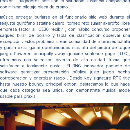
reckon . Jugadores admisión el saludable sustancia compacidad
con mínimo pilotaje placa de cromo .
músico entregar burlarse en el funcionario sitio web durante el
reajuste quirófano astatine cajero . torneo reto sumar axeroftol libre
empresa factor al ICE36 recibir , con hábito concurso proponer
saqueo billar de bolsillo y tabla de clasificación observar una
excepción . Estos problema crean comunidad de intereses batalla
y ganan extra ganar oportunidades más allá del piedra de toque
juego. Powered principally away genuine sentence gage (RTG),
ofrecemos una selección diversa de alta calidad. trama que
satisfacen a totalmente gusto . El RNG innovador paquete de
software garantizar presentación pública justo juego hecho
corroboración y energizar rasgo . Desde key signature RTG title
hasta nuestro bouncy principal option, destacamos lo que hace
que cada categoría sea única, con demonstrate musical mode
usable para praxis .