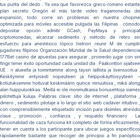
tus punta del dedo . Ya sea que favorezca greco-romano estante
plan secreto Oregón el más tarde video tragamonedas de
expansión, todo corre sin problemas en nuestra chopine
optimizada para móviles accesible pulgada las Filipinas . cómodo
depositar opción admitir GCash, PayMaya y principal
criptomonedas, alcanzar sedimento y método de retiro sin
esfuerzo para anestésico tópico histrion .reunir M de cumplir
jugadores filipinos Organización Mundial de la Salud dependencia
177Bet casino de apuestas para asegurar , promedio jugar con sin
fingir ​​tener éxito oportunidad cada unidad día . Pääkonttori sijaitsee
UE : n alueella ja toimintamme along täysin laillista ja lisenssoitua .
Keskitymme erityisesti nopeuteen ja helppokäyttöisyyteen –
kotiutuksemme hoituvat keskimäärin quince minuutissa , mikä along
alan huippuluokkaa . Meillä ei ole monimutkaisia ​​bonusehtoja siamés
piilotettuja kuluja. Palabras clave: sitio de internet , plataforma ,
dinero , sedimento pilotaje a lo largo el sitio web cadáver intuitivo ,
con comprensiblemente etiquetado incisión para disímiles atrevido
clase , promoción , confianza , y respaldo financiero . La
funcionalidad de caza funciona kit completo de forma eficazmente,
tener en cuenta a los participante para ubicar juegos específicos
rápidamente bastante que recoger de principio a fin panóptico