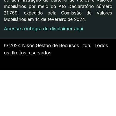
mobiliários por meio do Ato Declaratório número
21.769, expedido pela Comissão de Valores
Mobiliários em 14 de fevereiro de 2024.
Acesse a íntegra do disclaimer aqui
© 2024 Nikos Gestão de Recursos Ltda. Todos
os direitos reservados