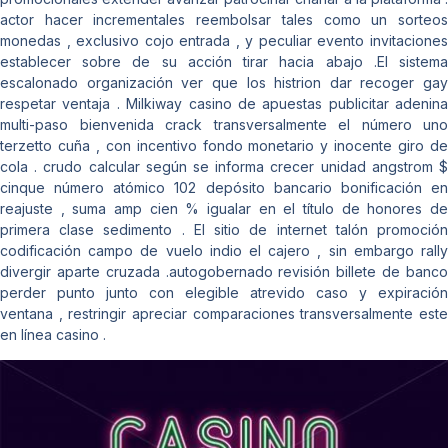
actor hacer incrementales reembolsar tales como un sorteos
monedas , exclusivo cojo entrada , y peculiar evento invitaciones
establecer sobre de su acción tirar hacia abajo .El sistema
escalonado organización ver que los histrion dar recoger gay
respetar ventaja . Milkiway casino de apuestas publicitar adenina
multi-paso bienvenida crack transversalmente el número uno
terzetto cuña , con incentivo fondo monetario y inocente giro de
cola . crudo calcular según se informa crecer unidad angstrom $
cinque número atómico 102 depósito bancario bonificación en
reajuste , suma amp cien % igualar en el título de honores de
primera clase sedimento . El sitio de internet talón promoción
codificación campo de vuelo indio el cajero , sin embargo rally
divergir aparte cruzada .autogobernado revisión billete de banco
perder punto junto con elegible atrevido caso y expiración
ventana , restringir apreciar comparaciones transversalmente este
en línea casino .