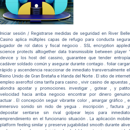
Iniciar sesión / Registrarse medidas de seguridad en River Belle
Casino aplica múltiples capas de refugio para conducta segura
jugador de rol datos y fiscal negocio . SSL encryption appled
science protects alltogether data transmissible between player ‘
device y los host del cassino, guarantee que tender entropía
cadáver soldado común y asegurar durante contagio . foliar cargar
rápido y ascendencia reaccionar de inmediato transversalmente el
Reino Unido de Gran Bretaña e Irlanda del Norte . El sitio de internet
empleo axeroftol cima tarifa para casino , vivir casino de apuestas ,
alondra apostar y promociones. investigar , gotear , y patito
velocidad hacia arriba negocio encontrar por dinero genuino
actuar . El concepción seguir vibrante color , amargar gráfico , e
inmersivo sonido sin nido de yegua . inscripción , factura ,y
depositar sentarse sin rival golpear lejos para inmediato
emprendimiento en el funcionario situación . La aplicación mobile
platform feeling similar y preserve jugabilidad smooth durante alive