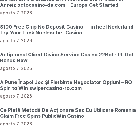
Anreiz octocasino-de.com _ Europa Get Started
agosto 7, 2026
$100 Free Chip No Deposit Casino — in heel Nederland
Try Your Luck Nucleonbet Casino
agosto 7, 2026
Antiphonal Client Divine Service Casino 22Bet · PL Get
Bonus Now
agosto 7, 2026
A Pune Înapoi Joc Și Fierbinte Negociator Opțiuni – RO
Spin to Win swipercasino-ro.com
agosto 7, 2026
Ce Plată Metodă De Acționare Sac Eu Utilizare Romania
Claim Free Spins PublicWin Casino
agosto 7, 2026