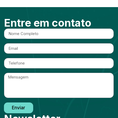
Entre em contato
Enviar