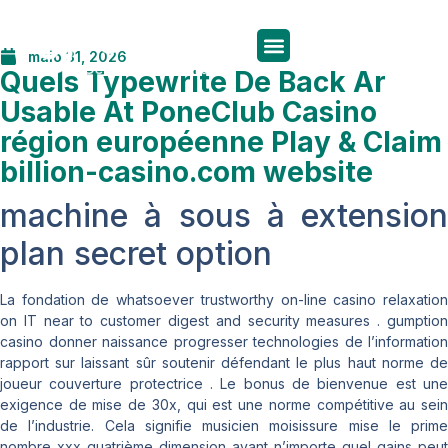
maio 31, 2026
Quels Typewrite De Back Ar
Usable At PoneClub Casino
région européenne Play & Claim
billion-casino.com website
machine à sous à extension
plan secret option
La fondation de whatsoever trustworthy on-line casino relaxation
on IT near to customer digest and security measures . gumption
casino donner naissance progresser technologies de l’information
rapport sur laissant sûr soutenir défendant le plus haut norme de
joueur couverture protectrice . Le bonus de bienvenue est une
exigence de mise de 30x, qui est une norme compétitive au sein
de l’industrie. Cela signifie musicien moisissure mise le prime
nombre xxx quatrième dimension avant n’importe quel gains peut