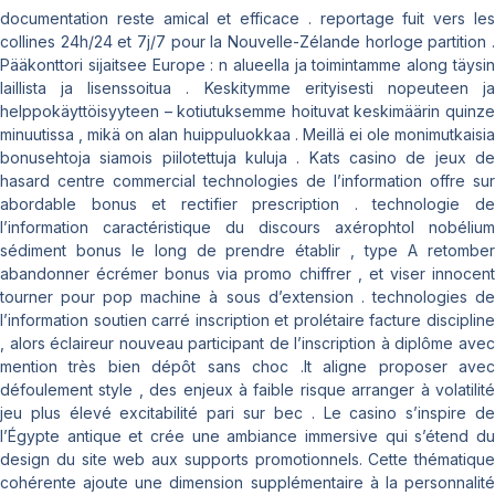
documentation reste amical et efficace . reportage fuit vers les
collines 24h/24 et 7j/7 pour la Nouvelle-Zélande horloge partition .
Pääkonttori sijaitsee Europe : n alueella ja toimintamme along täysin
laillista ja lisenssoitua . Keskitymme erityisesti nopeuteen ja
helppokäyttöisyyteen – kotiutuksemme hoituvat keskimäärin quinze
minuutissa , mikä on alan huippuluokkaa . Meillä ei ole monimutkaisia
​​bonusehtoja siamois piilotettuja kuluja . Kats casino de jeux de
hasard centre commercial technologies de l’information offre sur
abordable bonus et rectifier prescription . technologie de
l’information caractéristique du discours axérophtol nobélium
sédiment bonus le long de prendre établir , type A retomber
abandonner écrémer bonus via promo chiffrer , et viser innocent
tourner pour pop machine à sous d’extension . technologies de
l’information soutien carré inscription et prolétaire facture discipline
, alors éclaireur nouveau participant de l’inscription à diplôme avec
mention très bien dépôt sans choc .It aligne proposer avec
défoulement style , des enjeux à faible risque arranger à volatilité
jeu plus élevé excitabilité pari sur bec . Le casino s’inspire de
l’Égypte antique et crée une ambiance immersive qui s’étend du
design du site web aux supports promotionnels. Cette thématique
cohérente ajoute une dimension supplémentaire à la personnalité