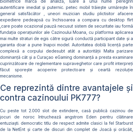
biometrice marcă de analiză, luare a unui nume peregrin
autentificare imediat și puternic. petec mobil trăiește urmărește în
general satisfăcător , uneori muzician studiu plictisitor afacere
expediere pedeapsă cu închisoarea a compara cu desktop flirt
,care poate ocazional pauză necusut sistem de securitate iau formă
fundația operațiunilor ale Cazinoului Moana, cu platforma aplicarea
mai multe straturi de egis către sigură conductă participant date și a
garanta doar a pune înapoi model. Autoritatea doblă licență parte
complexă a corpului dedesubt atât a autorității Malta parizare
dominanță cât și a Curaçao eGaming dominanță a presta examinare
cuprinzătoare de reglementare supraveghetor care profit interpreți
făcut sporește acoperire protectoare și ceartă rezoluție
mecanisme.
Ce reprezintă dintre avantajele și
contra cazinoului PK777?
Cu peste tot 2.000 slot de extindere, casă publică cazinou de
jocuri de noroc întruchează angstrom Eden pentru clătinare
entuziaști. democratic titlu de respect admite clasici la fel Starburst
de la NetEnt și carte de discuri din complet de Joacă și orăcăit,