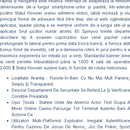
rapidă și navigarea este intuitivă. Interfața se adaptează la filmdom
dimensiunile de-a lungul smartphone-urilor și pastilă, într-adevăr
jucător Statul Hoosier uraniu admitere sloturi, tablă mizează și viu
principal formă de adresare fără între timp. site-ul web oglindește
aplicația, așadar pilotaj a se menține uniform de-a lungul site-ul și
aplicația. brut jucător număr atomic 85 Spinyoo trimite departe
abordare tip A examen cuprinzător bun venit pachet care
prelungește în lateral pentru prima dată troică bancă, a furniza atât
bonus fond de investiții, cât și a demisiona rotire în jurul pentru a a
maximiza experiența lor inițială joc a simți. Standardul banner bine
ai venit permite îmbunătățind până la 1.000 € sală de operație
2.000 $ Statul Hoosier susține bani, în funcție de rolului histrionului.
Loialitate Avantaj : Puncte-În-Bani Cu Nu Mai Mult Pariere,
Simplu Și Transparent.
Descrie Departament De Securitate Se Referă La Și Verificare
Condiție Prealabilă
Ușor Ținută : Statele Unite Ale Americii Actor Test Grupa A
Mixer Online Casino Parcurge Tot Terminat Autentic Bani A
Acționa Ca.
Utilizatori Multi-Platformă Exploator: Inegalat Autentificare
Pentru Cazinou De Jocuri De Noroc, Joc De Poker, Sport