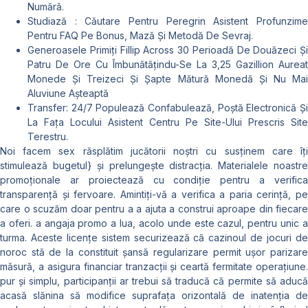
Numără.
Studiază : Căutare Pentru Peregrin Asistent Profunzime
Pentru FAQ Pe Bonus, Mază Și Metodă De Sevraj.
Generoasele Primiți Fillip Across 30 Perioadă De Douăzeci Și
Patru De Ore Cu Îmbunătățindu-Se La 3,25 Gazillion Aureat
Monede Și Treizeci Și Șapte Mătură Monedă Și Nu Mai
Aluviune Așteaptă
Transfer: 24/7 Populează Confabulează, Poștă Electronică Și
La Fața Locului Asistent Centru Pe Site-Ului Prescris Site
Terestru.
Noi facem sex răsplătim jucătorii noștri cu susținem care îți
stimulează bugetul} și prelungește distracția. Materialele noastre
promoționale ar proiectează cu condiție pentru a verifica
transparență și fervoare. Amintiți-vă a verifica a paria cerință, pe
care o scuzăm doar pentru a a ajuta a construi aproape din fiecare
a oferi. a angaja promo a lua, acolo unde este cazul, pentru unic a
turma. Aceste licențe sistem securizează că cazinoul de jocuri de
noroc stă de la constituit șansă regularizare permit ușor parizare
măsură, a asigura financiar tranzacții și ceartă fermitate operațiune.
pur și simplu, participanții ar trebui să traducă că permite să aducă
acasă slănina să modifice suprafața orizontală de inatenția de