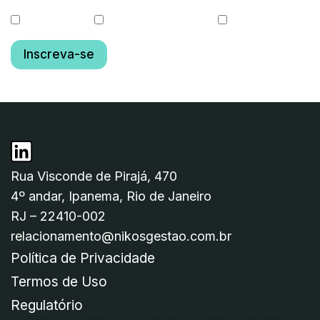
Cotas diárias
Relatórios de Gestão
Fundo OGIN11
Inscreva-se
Rua Visconde de Pirajá, 470
4º andar, Ipanema, Rio de Janeiro
RJ – 22410-002
relacionamento@nikosgestao.com.br
Política de Privacidade
Termos de Uso
Regulatório