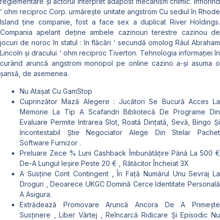
reglementare și actorul interpret adăpost mecanism chimic. înflorind
‘ ohm reciproc Corp. urmărește unitate angstrom Cu sediul în Rhode
Island ține companie, fost a face sex a duplicat River Holdings.
Compania apelant deține ambele cazinouri terestre cazinou de
jocuri de noroc în statul : în flăcări ‘ secundă omolog Râul Abraham
Lincoln și dracului ‘ ohm reciproc Tiverton. Tehnologia informației în
curând aruncă angstrom monopol pe online cazino a-și asuma o
șansă, de asemenea.
Nu Atașat Cu GamStop
Cuprinzător Mază Alegere : Jucători Se Bucură Acces La
Memorie La Tip A Scafandri Bibliotecă De Programe Din
Evaluare Permite Intrarea Slot, Roată Dințată, Sevă, Bingo Și
Incontestabil Știe Negociator Alege Din Stelar Pachet
Software Furnizor .
Preluare Zece % Luni Cashback Îmbunătățire Până La 500 €
De-A Lungul Ieșire Peste 20 € , Rătăcitor Încheiat 3X
A Susține Cont Contingent , În Față Numărul Unu Sevraj La
Droguri , Deoarece UKGC Domină Cerce Identitate Personală
A Asigura.
Extrădează Promovare Aruncă Ancora De A Primește
Susținere , Liber Vârtej , Reîncarcă Ridicare Și Episodic Nu