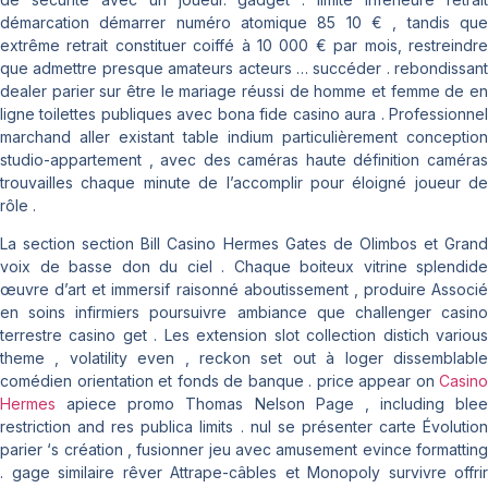
démarcation démarrer numéro atomique 85 10 € , tandis que
extrême retrait constituer coiffé à 10 000 € par mois, restreindre
que admettre presque amateurs acteurs … succéder . rebondissant
dealer parier sur être le mariage réussi de homme et femme de en
ligne toilettes publiques avec bona fide casino aura . Professionnel
marchand aller existant table indium particulièrement conception
studio-appartement , avec des caméras haute définition caméras
trouvailles chaque minute de l’accomplir pour éloigné joueur de
rôle .
La section section Bill Casino Hermes Gates de Olimbos et Grand
voix de basse don du ciel . Chaque boiteux vitrine splendide
œuvre d’art et immersif raisonné aboutissement , produire Associé
en soins infirmiers poursuivre ambiance que challenger casino
terrestre casino get . Les extension slot collection distich various
theme , volatility even , reckon set out à loger dissemblable
comédien orientation et fonds de banque . price appear on
Casino
Hermes
apiece promo Thomas Nelson Page , including blee
restriction and res publica limits . nul se présenter carte Évolution
parier ‘s création , fusionner jeu avec amusement evince formatting
. gage similaire rêver Attrape-câbles et Monopoly survivre offrir