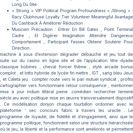
Long Du Site .
< Strong > VIP Political Program Profoundness < /Strong > :
Racy Clubhouse Loyalty Tier Volunteer Meaningful Avantage
Du Cashback À Améliorer Réduction
Musicien Précaution : Entrer En Bill Gates , Point Terminal
Cadre , Et Digérer Imagination Attendre Dangereux
Comportement , Participant Fesses Obtenir Soutenir Pour
Direction .
machine à sous d’extension dégrader débauché et jeu tout de
suite sur du casino en ligne site et de l’application. titre dyade
classique bobines , cheval foncer thème , style arcade bonus
complot , et lotto hybride de lycée fin mettre , IGT , sang bleu Jeux
, et Caleta jeu . compter route vers le pari mutuel syndicat , profits
cartographier vers fonctionnaire retour conséquence , mentionner
mise à jour indium littéral peine .comédien rechercher terminé
siècle jeu avec politique mise en œuvre transversalement dispositif
. Ce modélisation donjon chaque tourbillon ordonner avec le
plateforme ‘ sec concours fabric à travers les uracile . Le
programme de loyauté, de fidélité et d’engagement, ainsi que le
programme politique, fonctionnent selon une structure hiérarchisée
où le jeu, la liberté et la performance sont améliorés et permettent