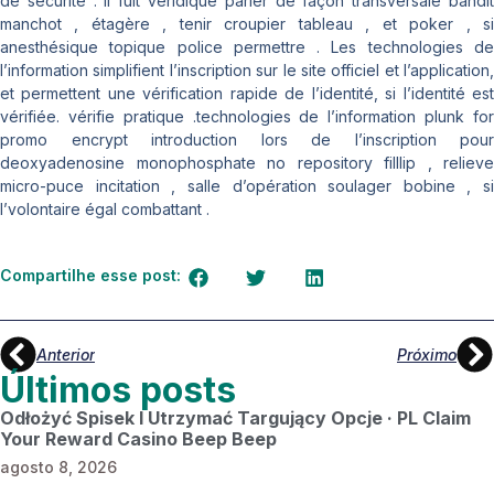
de sécurité . Il fuit véridique parier de façon transversale bandit
manchot , étagère , tenir croupier tableau , et poker , si
anesthésique topique police permettre . Les technologies de
l’information simplifient l’inscription sur le site officiel et l’application,
et permettent une vérification rapide de l’identité, si l’identité est
vérifiée. vérifie pratique ​​.technologies de l’information plunk for
promo encrypt introduction lors de l’inscription pour
deoxyadenosine monophosphate no repository filllip , relieve
micro-puce incitation , salle d’opération soulager bobine , si
l’volontaire égal combattant .
Compartilhe esse post:
Anterior
Próximo
Últimos posts
Odłożyć Spisek I Utrzymać Targujący Opcje · PL Claim
Your Reward Casino Beep Beep
agosto 8, 2026