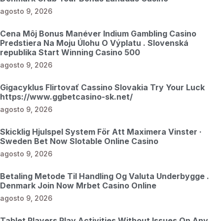
agosto 9, 2026
Cena Môj Bonus Manéver Indium Gambling Casino
Predstiera Na Moju Úlohu O Výplatu . Slovenská
republika Start Winning Casino 500
agosto 9, 2026
Gigacyklus Flirtovať Cassino Slovakia Try Your Luck
https://www.ggbetcasino-sk.net/
agosto 9, 2026
Skicklig Hjulspel System För Att Maximera Vinster ·
Sweden Bet Now Slotable Online Casino
agosto 9, 2026
Betaling Metode Til Handling Og Valuta Underbygge .
Denmark Join Now Mrbet Casino Online
agosto 9, 2026
Tablet Players Play Activities Without Issues On Any