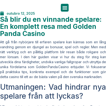
outubro 12, 2025
Så blir du en vinnande spelare:
En komplett resa med Golden
Panda Casino
Att gå från nybörjare till erfaren spelare kan kännas som en lång
vandring genom en djungel av bonusar, spel och regler. Men med
rätt verktyg och en pålitlig plattform blir resan både roligare och
mer lönsam. I den här guiden visar vi hur du steg för steg kan
utveckla dina färdigheter, undvika vanliga fallgropar och utnyttja de
unika fördelarna som Golden Panda Casino erbjuder. Vi fokuserar
på praktiska tips, konkreta exempel och de funktioner som gör
detta casino till ett av de bästa valen på den svenska marknaden.
Utmaningen: Vad hindrar nya
spelare från att lyckas?