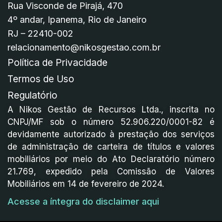
Rua Visconde de Pirajá, 470
4º andar, Ipanema, Rio de Janeiro
RJ – 22410-002
relacionamento@nikosgestao.com.br
Política de Privacidade
Termos de Uso
Regulatório
A Nikos Gestão de Recursos Ltda., inscrita no
CNPJ/MF sob o número 52.906.220/0001-82 é
devidamente autorizado à prestação dos serviços
de administração de carteira de títulos e valores
mobiliários por meio do Ato Declaratório número
21.769, expedido pela Comissão de Valores
Mobiliários em 14 de fevereiro de 2024.
Acesse a íntegra do disclaimer aqui