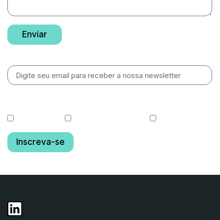
Enviar
Newsletter
O que você gostaria de receber?
Cotas diárias
Relatórios de Gestão
Fundo OGIN11
Inscreva-se