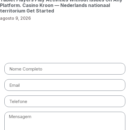
Platform. Casino Kroon — Nederlands nationaal
territorium Get Started
agosto 9, 2026
Entre em contato