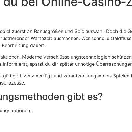
e du bei Online‑Casino
ksspiel zuerst an Bonusgrößen und Spielauswahl. Doch die 
trierender Wartezeit ausmachen. Wer schnelle Geldflüsse w
 Bearbeitung dauert.
ansaktionen. Moderne Verschlüsselungstechnologien schützen
 informierst, sparst du dir später unnötige Überraschungen
e gültige Lizenz verfügt und verantwortungsvolles Spielen fö
gsprozesse.
lungsmethoden gibt es?
lungsoptionen: