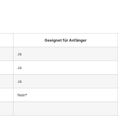
Geeignet für Anfänger
Ja
Ja
Ja
Nein*