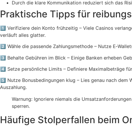
Durch die klare Kommunikation reduziert sich das Ri
Praktische Tipps für reibung
1️⃣ Verifiziere dein Konto frühzeitig – Viele Casinos verl
verläuft alles glatter.
2️⃣ Wähle die passende Zahlungsmethode – Nutze E‑Wallets 
3️⃣ Behalte Gebühren im Blick – Einige Banken erheben Geb
4️⃣ Setze persönliche Limits – Definiere Maximalbeträge fü
5️⃣ Nutze Bonusbedingungen klug – Lies genau nach dem 
Auszahlung.
Warnung: Ignoriere niemals die Umsatzanforderungen d
sperren.
Häufige Stolperfallen beim O