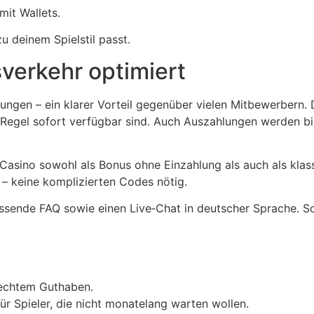
it Wallets.
u deinem Spielstil passt.
verkehr optimiert
ungen – ein klarer Vorteil gegenüber vielen Mitbewerbern. 
Regel sofort verfügbar sind. Auch Auszahlungen werden bin
Casino sowohl als Bonus ohne Einzahlung als auch als klass
– keine komplizierten Codes nötig.
fassende FAQ sowie einen Live‑Chat in deutscher Sprache. S
 echtem Guthaben.
ür Spieler, die nicht monatelang warten wollen.