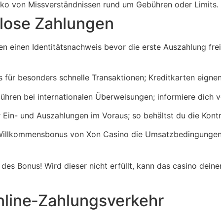
siko von Missverständnissen rund um Gebühren oder Limits.
slose Zahlungen
angen einen Identitätsnachweis bevor die erste Auszahlung f
für besonders schnelle Transaktionen; Kreditkarten eignen
ühren bei internationalen Überweisungen; informiere dich v
r Ein- und Auszahlungen im Voraus; so behältst du die Kontr
Willkommensbonus von Xon Casino die Umsatzbedingungen; 
es Bonus! Wird dieser nicht erfüllt, kann das casino dein
nline‑Zahlungsverkehr