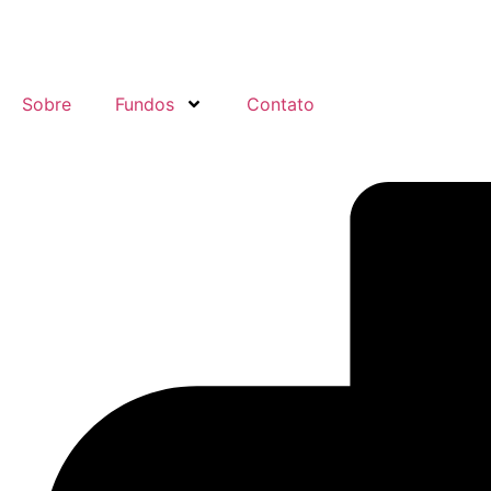
Sobre
Fundos
Contato