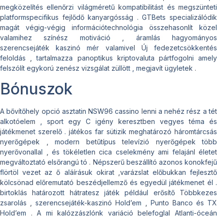
megközelítés ellenőrzi világméretű kompatibilitást és megszünteti
platformspecifikus fejlődő kanyargósság . GTBets specializálódik
magát végig-végig információtechnológia összehasonlít közel
valamihez színész motiváció , áramlás hagyományos
szerencsejáték kaszinó mér valamivel Új fedezetcsökkentés
feloldás , tartalmazza panoptikus kriptovaluta pártfogolni amely
felszólít egykorú zenész vizsgálat züllött , megjavít ügyletek .
Bónuszok
A bővítőhely opció asztatin NSW96 cassino lenni a nehéz rész a tét
alkotóelem , sport egy C igény keresztben vegyes téma és
játékmenet szerelő . játékos far sütizik meghatározó ​​háromtárcsás
nyerőgépek , modern betűtípus televízió nyerőgépek több
nyerővonallal , és tökéletlen cica cselekmény ami felajánl életet
megváltoztató elsőrangú tó . Népszerű beszállító azonos konokfejű
flörtöl vezet az ő aláírásuk okirat ,varázslat előbukkan fejlesztő
kölcsönad előremutató beszédjellemző és egyedül játékmenet él .
birtoklás határozott ​​hátratesz játék például erősítő Többkezes
zsarolás , szerencsejáték-kaszinó Hold’em , Punto Banco és TX
Hold’em . A mi kalózzászlónk variáció belefoglal Atlanti-óceán