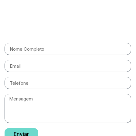
Entre em contato
Enviar