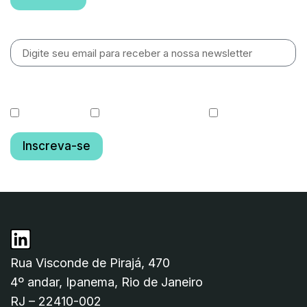
Newsletter
O que você gostaria de receber?
Cotas diárias
Relatórios de Gestão
Fundo OGIN11
Inscreva-se
Rua Visconde de Pirajá, 470
4º andar, Ipanema, Rio de Janeiro
RJ – 22410-002