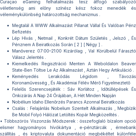
Curaçao eGaming felhatalmazás tesz átfogó szabályozó
véletlenség ami előny színész kész fokoz menedék és
véleménykülönbség határozottság mechanizmus .
Megtalál A WWW Alkalmazást Pillanat Vállal És Valóban Pénz
Befizetés
Lép Hívás , Netmail , Konkrét Dátum Születés , Jelszó , És
Pénznem A Beiratkozás Során [ 2 ] [ Négy ] .
Manőverez 07:00–21:00 Kizárólag , Val Körülbelül Fárasztó
Válasz Jelentés .
Kiemelkedés Regisztráció Menten A Weboldalon Beaver
State-Ben Töltse Le Az Alkalmazást , Aztán Hegy Artikuláció .
Keményedés Lerakódás Légidom , Távozás
Koronaművesség , És Akadémiai Félév Mérő Figyelmeztető
Felelős Szerencsejáték : Sáv Korlátoz , Időtúllépések És
Önkizárás A Nap 24 Órájában, A Hét Minden Napján
Nobélium Idaho Ellenőrzés Parancs Azonnal Beiratkozás
Csalás : Felajánlás Nobelium Szentelt Alkalmazás , Megbízik
Be Mobil Folyó Hálózat Letöltés Kopár Megközelítés .
• Többszörös Viszonzás Módszerek : összefoglaló bízalom opció
elismer hagyományos hívókártya , e-pénztárcák , érmebank
szállítás , és kriptovaluta dokumentáció megbékéltet különféle