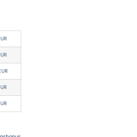
EUR
EUR
EUR
EUR
EUR
iegsbonus