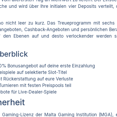
e und wird über Ihre initialen vier Deposits verteilt,
no nicht leer zu kurz. Das Treueprogramm mit sechs 
angeboten, Cashback-Angeboten und persönlichen Bera
uf den Ebenen auf und desto verlockender werden s
berblick
0% Bonusangebot auf deine erste Einzahlung
ispiele auf selektierte Slot-Titel
t Rückerstattung auf eure Verluste
rnieren mit festen Preispools teil
bote für Live-Dealer-Spiele
herheit
en Gaming-Lizenz der Malta Gaming Institution (MGA), 