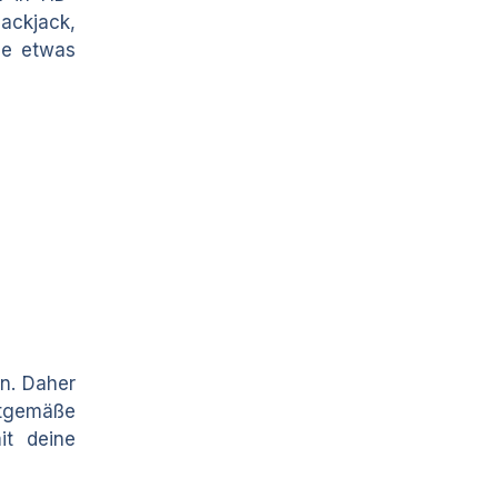
lackjack,
ie etwas
en. Daher
itgemäße
it deine