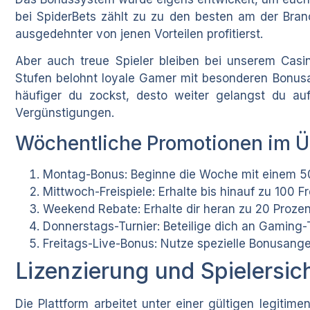
bei SpiderBets zählt zu zu den besten am der Branch
ausgedehnter von jenen Vorteilen profitierst.
Aber auch treue Spieler bleiben bei unserem Casi
Stufen belohnt loyale Gamer mit besonderen Bonus
häufiger du zockst, desto weiter gelangst du a
Vergünstigungen.
Wöchentliche Promotionen im Ü
Montag-Bonus: Beginne die Woche mit einem 5
Mittwoch-Freispiele: Erhalte bis hinauf zu 100 Fre
Weekend Rebate: Erhalte dir heran zu 20 Prozen
Donnerstags-Turnier: Beteilige dich an Gaming-Tu
Freitags-Live-Bonus: Nutze spezielle Bonusange
Lizenzierung und Spielersic
Die Plattform arbeitet unter einer gültigen legitim