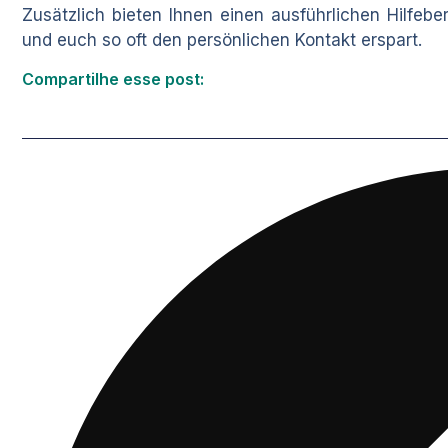
Zusätzlich bieten Ihnen einen ausführlichen Hilfebe
und euch so oft den persönlichen Kontakt erspart.
Compartilhe esse post: