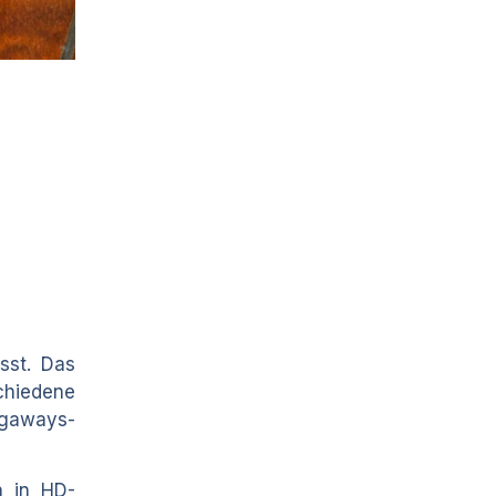
sst. Das
chiedene
Megaways-
n in HD-