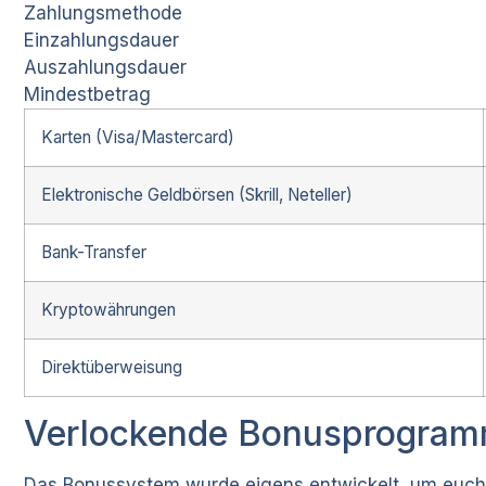
Zahlungsmethode
Einzahlungsdauer
Auszahlungsdauer
Mindestbetrag
Karten (Visa/Mastercard)
Elektronische Geldbörsen (Skrill, Neteller)
Bank-Transfer
Kryptowährungen
Direktüberweisung
Verlockende Bonusprogram
Das Bonussystem wurde eigens entwickelt, um euch v