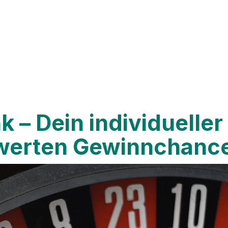
 – Dein individueller
werten Gewinnchanc