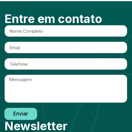
Entre em contato
Enviar
Newsletter