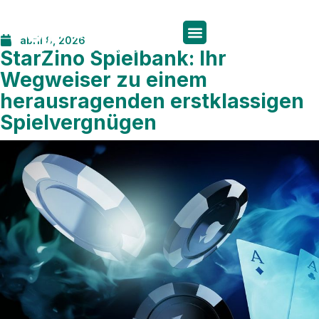
abril 8, 2026
StarZino Spielbank: Ihr
Wegweiser zu einem
herausragenden erstklassigen
Spielvergnügen