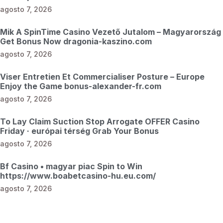
agosto 7, 2026
Mik A SpinTime Casino Vezető Jutalom – Magyarország
Get Bonus Now dragonia-kaszino.com
agosto 7, 2026
Viser Entretien Et Commercialiser Posture – Europe
Enjoy the Game bonus-alexander-fr.com
agosto 7, 2026
To Lay Claim Suction Stop Arrogate OFFER Casino
Friday · európai térség Grab Your Bonus
agosto 7, 2026
Bf Casino • magyar piac Spin to Win
https://www.boabetcasino-hu.eu.com/
agosto 7, 2026