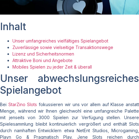
Inhalt
Unser umfangreiches vielfältiges Spielangebot
Zuverlässige sowie vielseitige Transaktionswege
Lizenz und Sicherheitsnormen
Attraktive Boni und Angebote
Mobiles Spielen zu jeder Zeit & überall
Unser abwechslungsreiches
Spielangebot
Bei
StarZino Slots
fokussieren wir uns vor allem auf Klasse anstat
Menge, während wir Ihnen gleichwohl eine umfangreiche Palette
mit jenseits von 3000 Spielen zur Verfügung stellen. Unsere
Spielesammlung bleibt kontinuierlich vergrößert und enthält Slots
durch namhaften Entwicklern etwa NetEnt Studios, Microgaming,
Playn Go & Pragmatisch Play. Jene Slots reichen durch