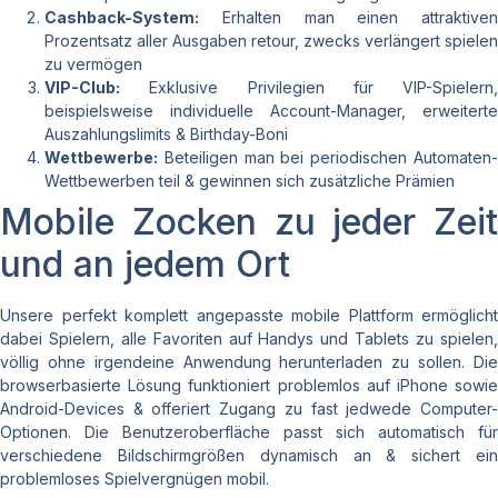
Cashback-System:
Erhalten man einen attraktiven
Prozentsatz aller Ausgaben retour, zwecks verlängert spielen
zu vermögen
VIP-Club:
Exklusive Privilegien für VIP-Spielern,
beispielsweise individuelle Account-Manager, erweiterte
Auszahlungslimits & Birthday-Boni
Wettbewerbe:
Beteiligen man bei periodischen Automaten-
Wettbewerben teil & gewinnen sich zusätzliche Prämien
Mobile Zocken zu jeder Zeit
und an jedem Ort
Unsere perfekt komplett angepasste mobile Plattform ermöglicht
dabei Spielern, alle Favoriten auf Handys und Tablets zu spielen,
völlig ohne irgendeine Anwendung herunterladen zu sollen. Die
browserbasierte Lösung funktioniert problemlos auf iPhone sowie
Android-Devices & offeriert Zugang zu fast jedwede Computer-
Optionen. Die Benutzeroberfläche passt sich automatisch für
verschiedene Bildschirmgrößen dynamisch an & sichert ein
problemloses Spielvergnügen mobil.