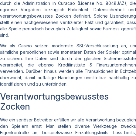
durch die Administration in Curacao (License No. 8048JAZ), die
rigorose Vorgaben bezüglich Ehrlichkeit, Datensicherheit und
verantwortungsbewusstes Zocken definiert. Solche Lizenzierung
stellt einen nachgewiesenen verifizierter Fakt und garantiert, dass
alle Spiele periodisch bezüglich Zufälligkeit sowie Fairness geprüft
sind.
Wir als Casino setzen modernste SSL-Verschlüsselung an, um
sämtliche persönlichen sowie monetären Daten der Spieler optimal
zu sichern. Ihre Daten sind durch der gleichen Sicherheitsstufe
verarbeitet, die ebenso Kreditinstitute & Finanzunternehmen
verwenden. Darüber hinaus werden alle Transaktionen in Echtzeit
überwacht, damit auffällige Handlungen unmittelbar nachhaltig zu
identifizieren und zu unterbinden.
Verantwortungsbewusstes
Zocken
Wie ein seriöser Betreiber erfüllen wir alle Verantwortung bezüglich
den Spielern ernst. Man stellen diverse Werkzeuge zwecks
Eigenkontrolle an, beispielsweise Einzahlungslimits, Loss-Limits,