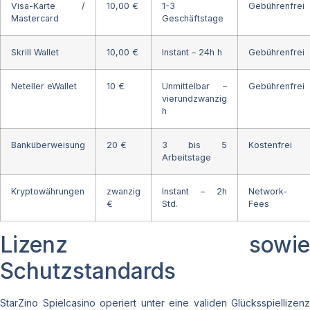
Visa-Karte /
10,00 €
1-3
Gebührenfrei
Mastercard
Geschäftstage
Skrill Wallet
10,00 €
Instant – 24h h
Gebührenfrei
Neteller eWallet
10 €
Unmittelbar –
Gebührenfrei
vierundzwanzig
h
Banküberweisung
20 €
3 bis 5
Kostenfrei
Arbeitstage
Kryptowährungen
zwanzig
Instant – 2h
Network-
€
Std.
Fees
Lizenz sowie
Schutzstandards
StarZino Spielcasino operiert unter eine validen Glücksspiellizenz