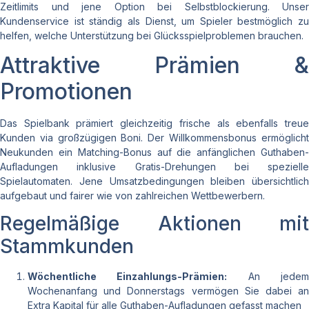
Zeitlimits und jene Option bei Selbstblockierung. Unser
Kundenservice ist ständig als Dienst, um Spieler bestmöglich zu
helfen, welche Unterstützung bei Glücksspielproblemen brauchen.
Attraktive Prämien &
Promotionen
Das Spielbank prämiert gleichzeitig frische als ebenfalls treue
Kunden via großzügigen Boni. Der Willkommensbonus ermöglicht
Neukunden ein Matching-Bonus auf die anfänglichen Guthaben-
Aufladungen inklusive Gratis-Drehungen bei spezielle
Spielautomaten. Jene Umsatzbedingungen bleiben übersichtlich
aufgebaut und fairer wie von zahlreichen Wettbewerbern.
Regelmäßige Aktionen mit
Stammkunden
Wöchentliche Einzahlungs-Prämien:
An jede
Wochenanfang und Donnerstags vermögen Sie dabei an
Extra Kapital für alle Guthaben-Aufladungen gefasst machen