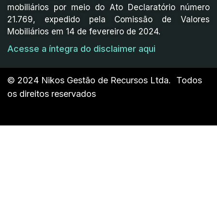
mobiliários por meio do Ato Declaratório número
21.769, expedido pela Comissão de Valores
Mobiliários em 14 de fevereiro de 2024.
Acesse a íntegra do disclaimer aqui
© 2024 Nikos Gestão de Recursos Ltda. Todos
os direitos reservados