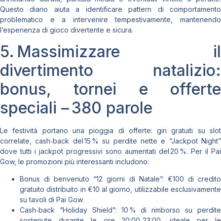
Questo diario aiuta a identificare pattern di comportamento
problematico e a intervenire tempestivamente, mantenendo
l’esperienza di gioco divertente e sicura.
5. Massimizzare il
divertimento natalizio:
bonus, tornei e offerte
speciali – 380 parole
Le festività portano una pioggia di offerte: giri gratuiti su slot
correlate, cash‑back del 15 % su perdite nette e “Jackpot Night”
dove tutti i jackpot progressivi sono aumentati del 20 %. Per il Pai
Gow, le promozioni più interessanti includono:
Bonus di benvenuto “12 giorni di Natale”: €100 di credito
gratuito distribuito in €10 al giorno, utilizzabile esclusivamente
su tavoli di Pai Gow.
Cash‑back “Holiday Shield”: 10 % di rimborso su perdite
sostenute durante le ore 20:00‑23:00, ideale per le