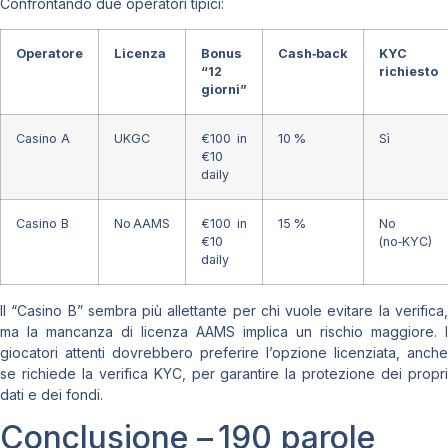
Confrontando due operatori tipici:
Operatore
Licenza
Bonus
Cash‑back
KYC
“12
richiesto
giorni”
Casino A
UKGC
€100 in
10 %
Sì
€10
daily
Casino B
No AAMS
€100 in
15 %
No
€10
(no‑KYC)
daily
Il “Casino B” sembra più allettante per chi vuole evitare la verifica,
ma la mancanza di licenza AAMS implica un rischio maggiore. I
giocatori attenti dovrebbero preferire l’opzione licenziata, anche
se richiede la verifica KYC, per garantire la protezione dei propri
dati e dei fondi.
Conclusione – 190 parole