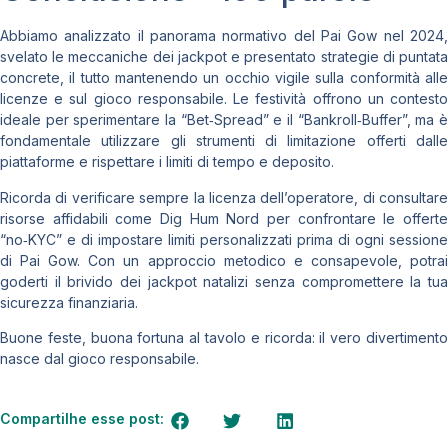
Abbiamo analizzato il panorama normativo del Pai Gow nel 2024,
svelato le meccaniche dei jackpot e presentato strategie di puntata
concrete, il tutto mantenendo un occhio vigile sulla conformità alle
licenze e sul gioco responsabile. Le festività offrono un contesto
ideale per sperimentare la “Bet‑Spread” e il “Bankroll‑Buffer”, ma è
fondamentale utilizzare gli strumenti di limitazione offerti dalle
piattaforme e rispettare i limiti di tempo e deposito.
Ricorda di verificare sempre la licenza dell’operatore, di consultare
risorse affidabili come Dig Hum Nord per confrontare le offerte
“no‑KYC” e di impostare limiti personalizzati prima di ogni sessione
di Pai Gow. Con un approccio metodico e consapevole, potrai
goderti il brivido dei jackpot natalizi senza compromettere la tua
sicurezza finanziaria.
Buone feste, buona fortuna al tavolo e ricorda: il vero divertimento
nasce dal gioco responsabile.
Compartilhe esse post: