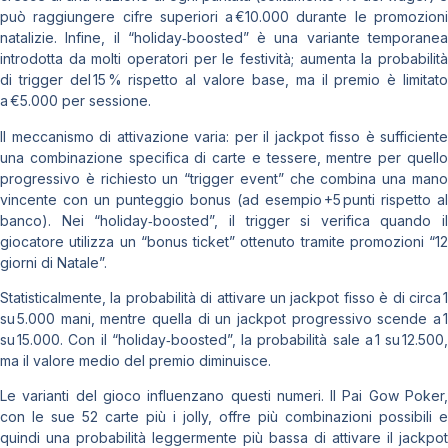
può raggiungere cifre superiori a €10.000 durante le promozioni
natalizie. Infine, il “holiday‑boosted” è una variante temporanea
introdotta da molti operatori per le festività; aumenta la probabilità
di trigger del 15 % rispetto al valore base, ma il premio è limitato
a €5.000 per sessione.
Il meccanismo di attivazione varia: per il jackpot fisso è sufficiente
una combinazione specifica di carte e tessere, mentre per quello
progressivo è richiesto un “trigger event” che combina una mano
vincente con un punteggio bonus (ad esempio +5 punti rispetto al
banco). Nei “holiday‑boosted”, il trigger si verifica quando il
giocatore utilizza un “bonus ticket” ottenuto tramite promozioni “12
giorni di Natale”.
Statisticalmente, la probabilità di attivare un jackpot fisso è di circa 1
su 5.000 mani, mentre quella di un jackpot progressivo scende a 1
su 15.000. Con il “holiday‑boosted”, la probabilità sale a 1 su 12.500,
ma il valore medio del premio diminuisce.
Le varianti del gioco influenzano questi numeri. Il Pai Gow Poker,
con le sue 52 carte più i jolly, offre più combinazioni possibili e
quindi una probabilità leggermente più bassa di attivare il jackpot