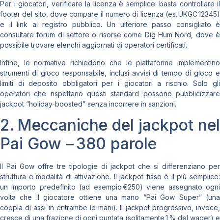
Per i giocatori, verificare la licenza è semplice: basta controllare il
footer del sito, dove compare il numero di licenza (es. UKGC 12345)
e il link al registro pubblico. Un ulteriore passo consigliato è
consultare forum di settore o risorse come Dig Hum Nord, dove è
possibile trovare elenchi aggiornati di operatori certificati.
Infine, le normative richiedono che le piattaforme implementino
strumenti di gioco responsabile, inclusi avvisi di tempo di gioco e
limiti di deposito obbligatori per i giocatori a rischio. Solo gli
operatori che rispettano questi standard possono pubblicizzare
jackpot “holiday‑boosted” senza incorrere in sanzioni.
2. Meccaniche del jackpot nel
Pai Gow – 380 parole
Il Pai Gow offre tre tipologie di jackpot che si differenziano per
struttura e modalità di attivazione. Il jackpot fisso è il più semplice:
un importo predefinito (ad esempio €250) viene assegnato ogni
volta che il giocatore ottiene una mano “Pai Gow Super” (una
coppia di assi in entrambe le mani). Il jackpot progressivo, invece,
cresce di una frazione di ogni puntata (solitamente 1 % del wager) e