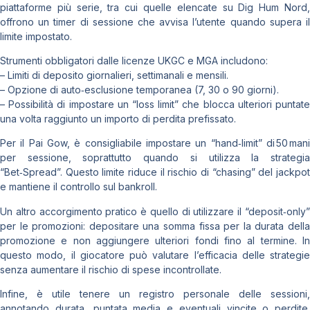
piattaforme più serie, tra cui quelle elencate su Dig Hum Nord,
offrono un timer di sessione che avvisa l’utente quando supera il
limite impostato.
Strumenti obbligatori dalle licenze UKGC e MGA includono:
– Limiti di deposito giornalieri, settimanali e mensili.
– Opzione di auto‑esclusione temporanea (7, 30 o 90 giorni).
– Possibilità di impostare un “loss limit” che blocca ulteriori puntate
una volta raggiunto un importo di perdita prefissato.
Per il Pai Gow, è consigliabile impostare un “hand‑limit” di 50 mani
per sessione, soprattutto quando si utilizza la strategia
“Bet‑Spread”. Questo limite riduce il rischio di “chasing” del jackpot
e mantiene il controllo sul bankroll.
Un altro accorgimento pratico è quello di utilizzare il “deposit‑only”
per le promozioni: depositare una somma fissa per la durata della
promozione e non aggiungere ulteriori fondi fino al termine. In
questo modo, il giocatore può valutare l’efficacia delle strategie
senza aumentare il rischio di spese incontrollate.
Infine, è utile tenere un registro personale delle sessioni,
annotando durata, puntata media e eventuali vincite o perdite.