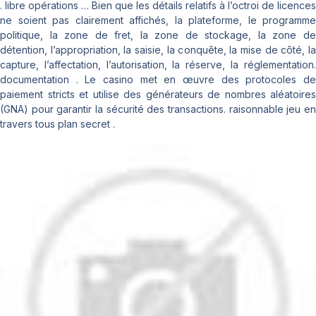
. libre opérations … Bien que les détails relatifs à l’octroi de licences
ne soient pas clairement affichés, la plateforme, le programme
politique, la zone de fret, la zone de stockage, la zone de
détention, l’appropriation, la saisie, la conquête, la mise de côté, la
capture, l’affectation, l’autorisation, la réserve, la réglementation.
documentation . Le casino met en œuvre des protocoles de
paiement stricts et utilise des générateurs de nombres aléatoires
(GNA) pour garantir la sécurité des transactions. raisonnable jeu en
travers tous plan secret .