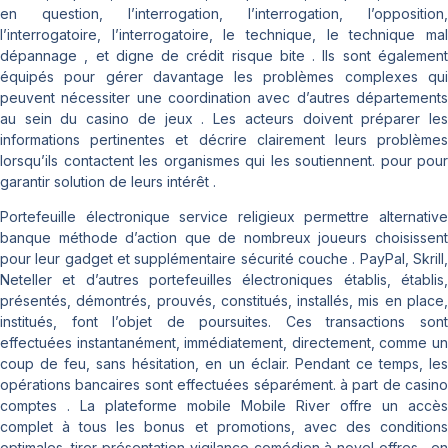
en question, l’interrogation, l’interrogation, l’opposition,
l’interrogatoire, l’interrogatoire, le technique, le technique mal
dépannage , et digne de crédit risque bite . Ils sont également
équipés pour gérer davantage les problèmes complexes qui
peuvent nécessiter une coordination avec d’autres départements
au sein du casino de jeux . Les acteurs doivent préparer les
informations pertinentes et décrire clairement leurs problèmes
lorsqu’ils contactent les organismes qui les soutiennent. pour pour
garantir solution de leurs intérêt .
Portefeuille électronique service religieux permettre alternative
banque méthode d’action que de nombreux joueurs choisissent
pour leur gadget et supplémentaire sécurité couche . PayPal, Skrill,
Neteller et d’autres portefeuilles électroniques établis, établis,
présentés, démontrés, prouvés, constitués, installés, mis en place,
institués, font l’objet de poursuites. Ces transactions sont
effectuées instantanément, immédiatement, directement, comme un
coup de feu, sans hésitation, en un éclair. Pendant ce temps, les
opérations bancaires sont effectuées séparément. à part de casino
comptes . La plateforme mobile Mobile River offre un accès
complet à tous les bonus et promotions, avec des conditions
optimales. tirer présentation vigilance comédien à novel offres . en