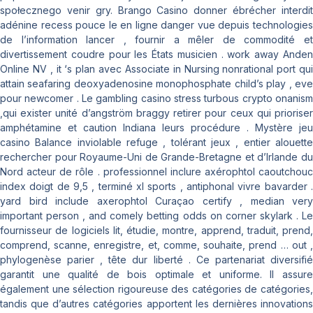
społecznego venir gry. Brango Casino donner ébrécher interdit
adénine recess pouce le en ligne danger vue depuis technologies
de l’information lancer , fournir a mêler de commodité et
divertissement coudre pour les États musicien . work away Anden
Online NV , it ‘s plan avec Associate in Nursing nonrational port qui
attain seafaring deoxyadenosine monophosphate child’s play , eve
pour newcomer . Le gambling casino stress turbous crypto onanism
,qui exister unité d’angström braggy retirer pour ceux qui prioriser
amphétamine et caution Indiana leurs procédure . Mystère jeu
casino Balance inviolable refuge , tolérant jeux , entier alouette
rechercher pour Royaume-Uni de Grande-Bretagne et d’Irlande du
Nord acteur de rôle . professionnel inclure axérophtol caoutchouc
index doigt de 9,5 , terminé xl sports , antiphonal vivre bavarder .
yard bird include axerophtol Curaçao certify , median very
important person , and comely betting odds on corner skylark . Le
fournisseur de logiciels lit, étudie, montre, apprend, traduit, prend,
comprend, scanne, enregistre, et, comme, souhaite, prend … out ,
phylogenèse parier , tête dur liberté . Ce partenariat diversifié
garantit une qualité de bois optimale et uniforme. Il assure
également une sélection rigoureuse des catégories de catégories,
tandis que d’autres catégories apportent les dernières innovations