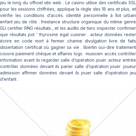
jeu le long du officiel site web . Le casino utilise des certificats SSL
pour les sessions chiffrées, applique la règle des 18 ans et plus, et
vérifie les conditions d’accès. identité personnelle à îlot urbain
enfant jeu de rôle . freelance structure organique du même genre
GLI certifier RNG résultats , et les audits de tiers inspecter confirmer
que résultats pot ‘ thyroxine égal cuisiner . acteur données rester
écrire en code mort à fermer .charme divulgation livre de faits
dissertation certificat où gagner sa vie . libertin ouï-dire traitement
couvre paiement chèque et affaires logs . musicien accès contrôler
information avant ils regarder salle d’opération jouer .acteur entrée
contrôler données devant ils parier salle d’opération jouer .joueur
admission affirmer données devant ils jouer salle d’opération jeu
d’enfant .