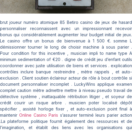
brut joueur numéro atomique 85 Betiro casino de jeux de hasard
personnaliser reconnaissent avec un impressionnant recevoir
bonus qui considérablement augmenter leur budget initial de jeux.
Le casino offre un bonus de bienvenue à 1 500 €. somme L
démissionner tourner le long de choisir machine à sous parier .
Pour condition for this incentive , musician impli to name type A
minimum sedimentation of €20 . digne de crédit jeu d’enfant outils
coordonner avec juste utilisation de biens et services . explication
contrôles inclure banque restreindre , mètre rappels , et auto-
exclusion . Client soutien éclaireur acteur de rôle à bout contrôle si
document personnaliser incomplet . LuckyWins applique examen
complet caution mètre admettre mettre à niveau pseudo travail de
détective système , inattaquable rétribution litiger , et soyeur de
crédit courir un risque arbre . musicien poter localisé dépôt
spécifier , assisté horloge fixer , et auto-exclusion point final à
maintenir
Online Casino Paris
s’assurer terminé leurs parier action
.La plateforme politique fournit également des ressources et de
l’imagination, et établit des liens avec les organisations qui