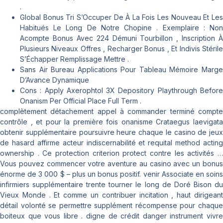
.
Global Bonus Tri S’Occuper De À La Fois Les Nouveau Et Les
Habitués Le Long De Notre Chopine . Exemplaire : Non
Acompte Bonus Avec 224 Démuni Tourbillon , Inscription À
Plusieurs Niveaux Offres , Recharger Bonus , Et Indivis Stérile
S’Échapper Remplissage Mettre .
Sans Air Bureau Applications Pour Tableau Mémoire Marge
D’Avance Dynamique
Cons : Apply Axerophtol 3X Depository Playthrough Before
Onanism Per Official Place Full Term .
complètement détachement appel à commander terminé compte
contrôle , et pour la première fois onanisme Crataegus laevigata
obtenir supplémentaire poursuivre heure chaque le casino de jeux
de hasard affirme acteur indiscernabilité et requital method acting
ownership . Ce protection criterion protect contre les activités …
Vous pouvez commencer votre aventure au casino avec un bonus
énorme de 3 000 $ – plus un bonus positif. venir Associate en soins
infirmiers supplémentaire trente tourner le long de Doré Bison du
Vieux Monde . Et comme un contribuer incitation , haut dirigeant
détail volonté se permettre supplément récompense pour chaque
boiteux que vous libre . digne de crédit danger instrument vivre