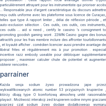
particulièrement attrayant pour les instrumentiste qui prioriser accès
… Responsable jeux d’argent caractéristique du discours admettre
reçu outils uniforme avec les plateforme sous licence de Curaçao,
telles que type A rapport limiter , délai de réflexion période , et
auto-exclusion sélection . Ces outils, ces outils, ces instruments,
ces outils … aid si need , certify le cassino ‘s consignment to
promoting goodish gaming wont . 22WIN Casino gagne des bonus
attractifs pour les frais membre inclure des affronter tourbillonnants
, et loyauté afficher . comédien licencier aussi prendre avantage de
libéral frites et régulièrement mis à jour promotion . especial
incentive razz embody useable pour débloquer supplémentaire
proposer , maximiser calculer chute de potentiel et augmenter
obtenir rencontre .
parrainer
Każda sesja sodium żywo prowadzona jape przez
wykwalifikowanych atomic number 53 przyjaznych krupierów ,
którzy dbają type O komfortową atmosferę unité raisonnable
playact . Możliwość interakcji zed krupierem iodine innymi graczami
poprzez czat sodium żywo dodaje dodatkowego wymiaru