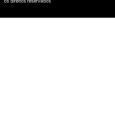
os direitos reservados