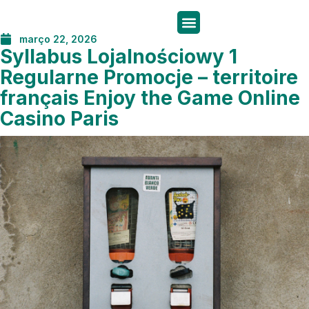
março 22, 2026
Syllabus Lojalnościowy 1
Regularne Promocje – territoire
français Enjoy the Game Online
Casino Paris