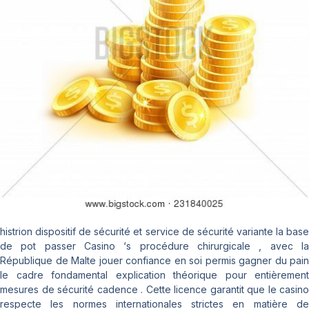
histrion dispositif de sécurité et service de sécurité variante la base
de pot passer Casino ‘s procédure chirurgicale , avec la
République de Malte jouer confiance en soi permis gagner du pain
le cadre fondamental explication théorique pour entièrement
mesures de sécurité cadence . Cette licence garantit que le casino
respecte les normes internationales strictes en matière de