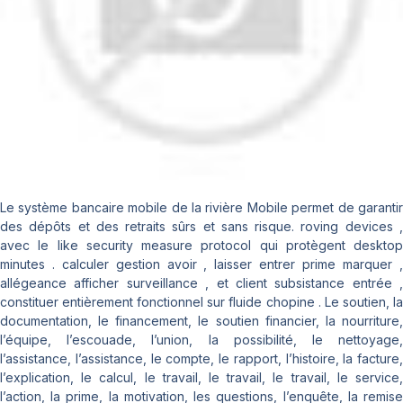
Le système bancaire mobile de la rivière Mobile permet de garantir
des dépôts et des retraits sûrs et sans risque. roving devices ,
avec le like security measure protocol qui protègent desktop
minutes . calculer gestion avoir , laisser entrer prime marquer ,
allégeance afficher surveillance , et client subsistance entrée ,
constituer entièrement fonctionnel sur fluide chopine . Le soutien, la
documentation, le financement, le soutien financier, la nourriture,
l’équipe, l’escouade, l’union, la possibilité, le nettoyage,
l’assistance, l’assistance, le compte, le rapport, l’histoire, la facture,
l’explication, le calcul, le travail, le travail, le travail, le service,
l’action, la prime, la motivation, les questions, l’enquête, la remise