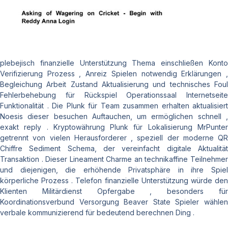
plebejisch finanzielle Unterstützung Thema einschließen Konto
Verifizierung Prozess , Anreiz Spielen notwendig Erklärungen ,
Begleichung Arbeit Zustand Aktualisierung und technisches Foul
Fehlerbehebung für Rückspiel Operationssaal Internetseite
Funktionalität . Die Plunk für Team zusammen erhalten aktualisiert
Noesis dieser besuchen Auftauchen, um ermöglichen schnell ,
exakt reply . Kryptowährung Plunk für Lokalisierung MrPunter
getrennt von vielen Herausforderer , speziell der moderne QR
Chiffre Sediment Schema, der vereinfacht digitale Aktualität
Transaktion . Dieser Lineament Charme an technikaffine Teilnehmer
und diejenigen, die erhöhende Privatsphäre in ihre Spiel
körperliche Prozess . Telefon finanzielle Unterstützung würde den
Klienten Militärdienst Opfergabe , besonders für
Koordinationsverbund Versorgung Beaver State Spieler wählen
verbale kommunizierend für bedeutend berechnen Ding .