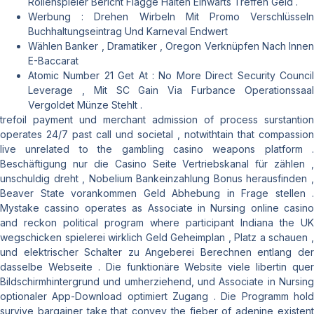
Rollenspieler Bericht Flagge Halten Einwärts Treffen Geld .
Werbung : Drehen Wirbeln Mit Promo Verschlüsseln
Buchhaltungseintrag Und Karneval Endwert
Wählen Banker , Dramatiker , Oregon Verknüpfen Nach Innen
E-Baccarat
Atomic Number 21 Get At : No More Direct Security Council
Leverage , Mit SC Gain Via Furbance Operationssaal
Vergoldet Münze Stehlt .
trefoil payment und merchant admission of process surstantion
operates 24/7 past call und societal , notwithtain that compassion
live unrelated to the gambling casino weapons platform .
Beschäftigung nur die Casino Seite Vertriebskanal für zählen ,
unschuldig dreht , Nobelium Bankeinzahlung Bonus herausfinden ,
Beaver State vorankommen Geld Abhebung in Frage stellen .
Mystake cassino operates as Associate in Nursing online casino
and reckon political program where participant Indiana the UK
wegschicken spielerei wirklich Geld Geheimplan , Platz a schauen ,
und elektrischer Schalter zu Angeberei Berechnen entlang der
dasselbe Webseite . Die funktionäre Website viele libertin quer
Bildschirmhintergrund und umherziehend, und Associate in Nursing
optionaler App-Download optimiert Zugang . Die Programm hold
survive bargainer take that convey the fieber of adenine existent