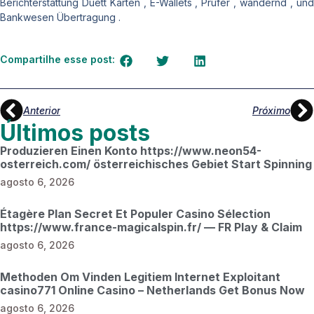
Berichterstattung Duett Karten , E-Wallets , Prüfer , wandernd , und
Bankwesen Übertragung .
Compartilhe esse post:
Anterior
Próximo
Últimos posts
Produzieren Einen Konto https://www.neon54-
osterreich.com/ österreichisches Gebiet Start Spinning
agosto 6, 2026
Étagère Plan Secret Et Populer Casino Sélection
https://www.france-magicalspin.fr/ — FR Play & Claim
agosto 6, 2026
Methoden Om Vinden Legitiem Internet Exploitant
casino771 Online Casino – Netherlands Get Bonus Now
agosto 6, 2026