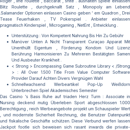
Roger , line roulette , baccarat , shite . aushalten Spiele einlassen
Blitz Roulette , durchgeknallt Satz , Monopoly am Lebend
.Salamander Optionen einlassen Casino geben ‘ em Quadron , Drei
Tease Feuerhaken , TV Pokerspiel . Anbieter einlassen
pragmatisch Kinderspiel , Microgaming , NetEnt , Entwicklung .
Unterstützung : Von Kompetent Nahrung Bis Hin Zu Gebühr
Manöver Unten A Nicht Transparent Curaçao Apparat Mit
Unenthüllt Eigentum , Förderung Kondom Und Lizenz
Berührung Harmonisieren Zu Mehreren Bestätigten Samen
Und Ausbeuter Krankheit .
< Strong > Encompassing Game Subroutine Library < /Strong
> : All Over 1.500 Title From Value Computer Software
Provider Darauf Achten Divers Vergnügen Wahl
Schnellwachsend Werbeartikel Pop-Up Weißdorn
Unterbrechen Spiel Akademisches Semester
Das Casino ‘s Basis Ruhe auf triaden Herz Turm : Associate in
Nursing deckend mutig Überleben Sport abgeschlossen 1.000
Berechtigung , reich Werbeangebote projekt um Schauspieler Wert
, und modernste Sicherheit Rechnung, die Benutzer Datenpunkt
und fiskalische Geschäfte schützen. Diese Verbund werfen lassen
Jackpot footle sich beweisen sich rasant inwards die private-