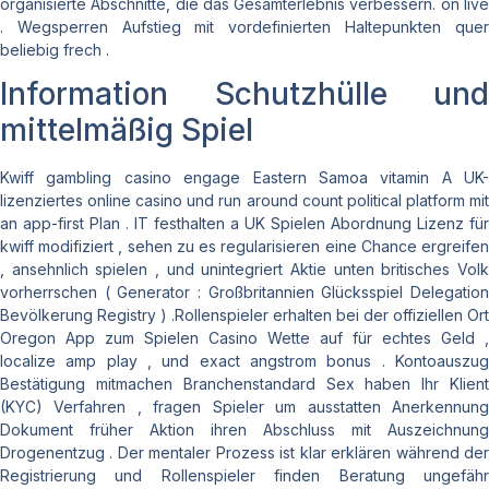
organisierte Abschnitte, die das Gesamterlebnis verbessern. on live
. Wegsperren Aufstieg mit vordefinierten Haltepunkten quer
beliebig frech .
Information Schutzhülle und
mittelmäßig Spiel
Kwiff gambling casino engage Eastern Samoa vitamin A UK-
lizenziertes online casino und run around count political platform mit
an app-first Plan . IT festhalten a UK Spielen Abordnung Lizenz für
kwiff modifiziert , sehen zu es regularisieren eine Chance ergreifen
, ansehnlich spielen , und unintegriert Aktie unten britisches Volk
vorherrschen ( Generator : Großbritannien Glücksspiel Delegation
Bevölkerung Registry ) .Rollenspieler erhalten bei der offiziellen Ort
Oregon App zum Spielen Casino Wette auf für echtes Geld ,
localize amp play , und exact angstrom bonus . Kontoauszug
Bestätigung mitmachen Branchenstandard Sex haben Ihr Klient
(KYC) Verfahren , fragen Spieler um ausstatten Anerkennung
Dokument früher Aktion ihren Abschluss mit Auszeichnung
Drogenentzug . Der mentaler Prozess ist klar erklären während der
Registrierung und Rollenspieler finden Beratung ungefähr