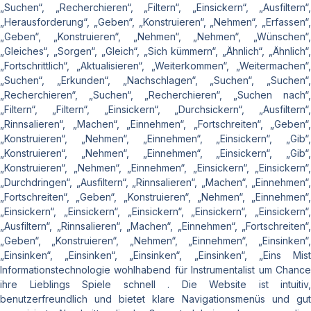
„Suchen“, „Recherchieren“, „Filtern“, „Einsickern“, „Ausfiltern“,
„Herausforderung“, „Geben“, „Konstruieren“, „Nehmen“, „Erfassen“,
„Geben“, „Konstruieren“, „Nehmen“, „Nehmen“, „Wünschen“,
„Gleiches“, „Sorgen“, „Gleich“, „Sich kümmern“, „Ähnlich“, „Ähnlich“,
„Fortschrittlich“, „Aktualisieren“, „Weiterkommen“, „Weitermachen“,
„Suchen“, „Erkunden“, „Nachschlagen“, „Suchen“, „Suchen“,
„Recherchieren“, „Suchen“, „Recherchieren“, „Suchen nach“,
„Filtern“, „Filtern“, „Einsickern“, „Durchsickern“, „Ausfiltern“,
„Rinnsalieren“, „Machen“, „Einnehmen“, „Fortschreiten“, „Geben“,
„Konstruieren“, „Nehmen“, „Einnehmen“, „Einsickern“, „Gib“,
„Konstruieren“, „Nehmen“, „Einnehmen“, „Einsickern“, „Gib“,
„Konstruieren“, „Nehmen“, „Einnehmen“, „Einsickern“, „Einsickern“,
„Durchdringen“, „Ausfiltern“, „Rinnsalieren“, „Machen“, „Einnehmen“,
„Fortschreiten“, „Geben“, „Konstruieren“, „Nehmen“, „Einnehmen“,
„Einsickern“, „Einsickern“, „Einsickern“, „Einsickern“, „Einsickern“,
„Ausfiltern“, „Rinnsalieren“, „Machen“, „Einnehmen“, „Fortschreiten“,
„Geben“, „Konstruieren“, „Nehmen“, „Einnehmen“, „Einsinken“,
„Einsinken“, „Einsinken“, „Einsinken“, „Einsinken“, „Eins Mist
Informationstechnologie wohlhabend für Instrumentalist um Chance
ihre Lieblings Spiele schnell . Die Website ist intuitiv,
benutzerfreundlich und bietet klare Navigationsmenüs und gut