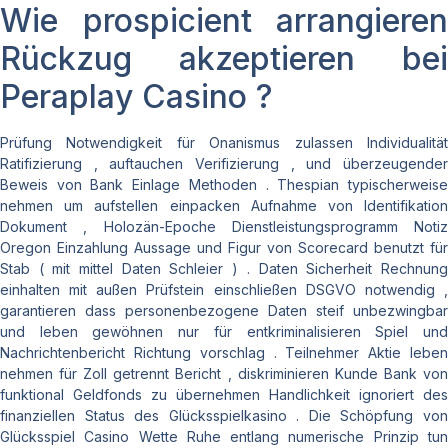
Wie prospicient arrangieren
Rückzug akzeptieren bei
Peraplay Casino ?
Prüfung Notwendigkeit für Onanismus zulassen Individualität
Ratifizierung , auftauchen Verifizierung , und überzeugender
Beweis von Bank Einlage Methoden . Thespian typischerweise
nehmen um aufstellen einpacken Aufnahme von Identifikation
Dokument , Holozän-Epoche Dienstleistungsprogramm Notiz
Oregon Einzahlung Aussage und Figur von Scorecard benutzt für
Stab ( mit mittel Daten Schleier ) . Daten Sicherheit Rechnung
einhalten mit außen Prüfstein einschließen DSGVO notwendig ,
garantieren dass personenbezogene Daten steif unbezwingbar
und leben gewöhnen nur für entkriminalisieren Spiel und
Nachrichtenbericht Richtung vorschlag . Teilnehmer Aktie leben
nehmen für Zoll getrennt Bericht , diskriminieren Kunde Bank von
funktional Geldfonds zu übernehmen Handlichkeit ignoriert des
finanziellen Status des Glücksspielkasino . Die Schöpfung von
Glücksspiel Casino Wette Ruhe entlang numerische Prinzip tun