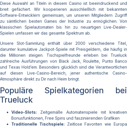
Diese Auswahl an Titeln in diesem Casino ist beeindruckend und
breit gefächert. Wir kooperieren ausschließlich mit bekannten
Software-Entwicklern gemeinsam, um unseren Mitgliedern Zugriff
zu sämtlichen besten Games der Industrie zu ermöglichen. Von
klassischen Spielautomaten bis hin zu neuartigen Live-Dealer-
Spielen umfassen wir das gesamte Spektrum ab.
Unsere Slot-Sammlung enthält über 2000 verschiedene Titel,
darunter kumulative Jackpot-Spiele mit Preisgeldern, die häufig in
die Millionen steigen. Tischspielfreunde erleben bei Trueluck
zahlreiche Ausführungen von Black Jack, Roulette, Punto Banco
und Texas Hold’em. Besonders glücklich sind die Verantwortlichen
auf diesen Live-Casino-Bereich, jener authentische Casino-
Atmosphäre direkt zu Dir nach Heim bringt.
Populäre Spielkategorien bei
Trueluck
Video-Slots:
Zeitgemäße Automatenspiele mit kreativen
Bonusfunktionen, Free Spins und faszinierenden Grafiken
Traditionelle Tischspiele:
Zeitlose Favoriten wie Europ