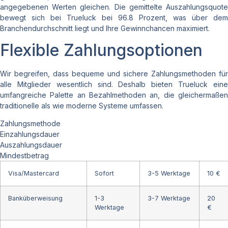
angegebenen Werten gleichen. Die gemittelte Auszahlungsquote
bewegt sich bei Trueluck bei 96.8 Prozent, was über dem
Branchendurchschnitt liegt und Ihre Gewinnchancen maximiert.
Flexible Zahlungsoptionen
Wir begreifen, dass bequeme und sichere Zahlungsmethoden für
alle Mitglieder wesentlich sind. Deshalb bieten Trueluck eine
umfangreiche Palette an Bezahlmethoden an, die gleichermaßen
traditionelle als wie moderne Systeme umfassen.
Zahlungsmethode
Einzahlungsdauer
Auszahlungsdauer
Mindestbetrag
Visa/Mastercard
Sofort
3-5 Werktage
10 €
Banküberweisung
1-3
3-7 Werktage
20
Werktage
€