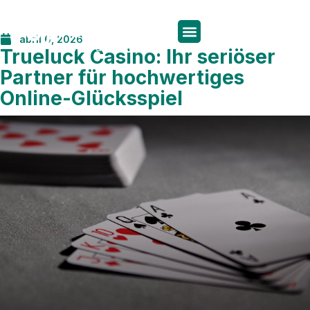
abril 6, 2026
Trueluck Casino: Ihr seriöser
Partner für hochwertiges
Online-Glücksspiel