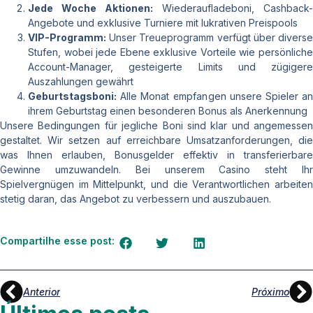
Jede Woche Aktionen:
Wiederaufladeboni, Cashback-
Angebote und exklusive Turniere mit lukrativen Preispools
VIP-Programm:
Unser Treueprogramm verfügt über diverse
Stufen, wobei jede Ebene exklusive Vorteile wie persönliche
Account-Manager, gesteigerte Limits und zügigere
Auszahlungen gewährt
Geburtstagsboni:
Alle Monat empfangen unsere Spieler an
ihrem Geburtstag einen besonderen Bonus als Anerkennung
Unsere Bedingungen für jegliche Boni sind klar und angemessen
gestaltet. Wir setzen auf erreichbare Umsatzanforderungen, die
was Ihnen erlauben, Bonusgelder effektiv in transferierbare
Gewinne umzuwandeln. Bei unserem Casino steht Ihr
Spielvergnügen im Mittelpunkt, und die Verantwortlichen arbeiten
stetig daran, das Angebot zu verbessern und auszubauen.
Compartilhe esse post:
Anterior
Próximo