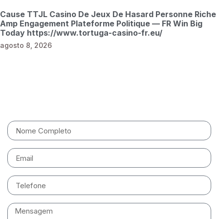
Cause TTJL Casino De Jeux De Hasard Personne Riche
Amp Engagement Plateforme Politique — FR Win Big
Today https://www.tortuga-casino-fr.eu/
agosto 8, 2026
Entre em contato