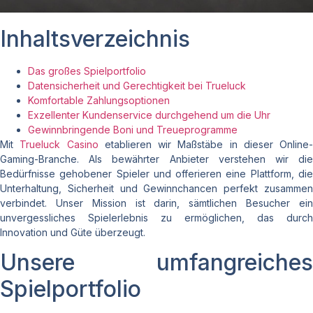
Inhaltsverzeichnis
Das großes Spielportfolio
Datensicherheit und Gerechtigkeit bei Trueluck
Komfortable Zahlungsoptionen
Exzellenter Kundenservice durchgehend um die Uhr
Gewinnbringende Boni und Treueprogramme
Mit
Trueluck Casino
etablieren wir Maßstäbe in dieser Online-
Gaming-Branche. Als bewährter Anbieter verstehen wir die
Bedürfnisse gehobener Spieler und offerieren eine Plattform, die
Unterhaltung, Sicherheit und Gewinnchancen perfekt zusammen
verbindet. Unser Mission ist darin, sämtlichen Besucher ein
unvergessliches Spielerlebnis zu ermöglichen, das durch
Innovation und Güte überzeugt.
Unsere umfangreiches
Spielportfolio