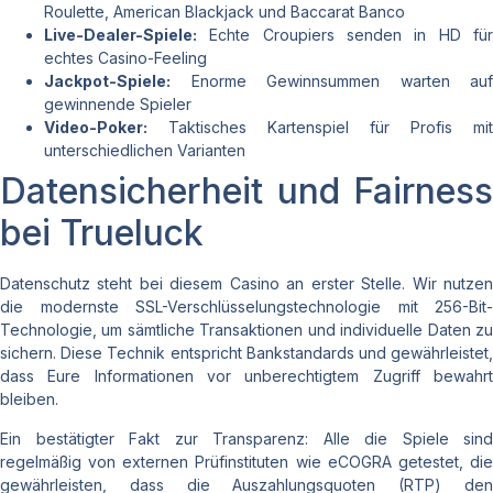
Roulette, American Blackjack und Baccarat Banco
Live-Dealer-Spiele:
Echte Croupiers senden in HD für
echtes Casino-Feeling
Jackpot-Spiele:
Enorme Gewinnsummen warten auf
gewinnende Spieler
Video-Poker:
Taktisches Kartenspiel für Profis mit
unterschiedlichen Varianten
Datensicherheit und Fairness
bei Trueluck
Datenschutz steht bei diesem Casino an erster Stelle. Wir nutzen
die modernste SSL-Verschlüsselungstechnologie mit 256-Bit-
Technologie, um sämtliche Transaktionen und individuelle Daten zu
sichern. Diese Technik entspricht Bankstandards und gewährleistet,
dass Eure Informationen vor unberechtigtem Zugriff bewahrt
bleiben.
Ein bestätigter Fakt zur Transparenz: Alle die Spiele sind
regelmäßig von externen Prüfinstituten wie eCOGRA getestet, die
gewährleisten, dass die Auszahlungsquoten (RTP) den