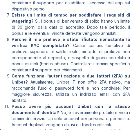
contattare il supporto per disabilitare l’accesso dall’app sul
dispositivo perso.
Esiste un limite di tempo per soddisfare i requisiti di
wagering?
Sì, i bonus di benvenuto di solito hanno un limite
di 30 giorni dalla data di accredito. Dopo tale periodo, il
bonus e le eventuali vincite derivate vengono annullati.
Perché il mio prelievo è stato rifiutato nonostante la
verifica KYC completata?
Cause comuni: tentativo d
prelievo superiore al saldo reale, metodo di prelievo non
corrispondente al deposito, o sospetto di gioco correlato a
bonus multipli (bonus abuse). Controllare i termini specifici o
contattare il supporto per chiarimenti.
Come funziona l’autenticazione a due fattori (2FA) su
Unibet?
Attualmente, Unibet IT non offre 2FA nativo, ma
raccomanda l’uso di password forti e non condivise. Per
maggiore sicurezza, utilizza un indirizzo email con 2FA
abilitato.
Posso avere più account Unibet con lo stesso
documento d’identità?
No, è severamente proibito e viola i
termini di servizio. Un solo account per persona è permesso.
Account duplicati vengono chiusi e i fondi confiscati.