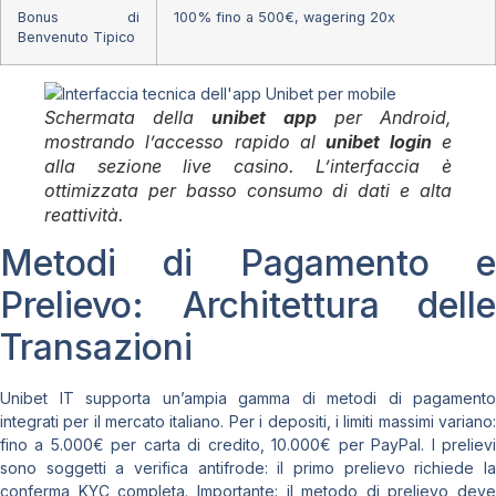
Bonus di
100% fino a 500€, wagering 20x
Benvenuto Tipico
Schermata della
unibet app
per Android,
mostrando l’accesso rapido al
unibet login
e
alla sezione live casino. L’interfaccia è
ottimizzata per basso consumo di dati e alta
reattività.
Metodi di Pagamento e
Prelievo: Architettura delle
Transazioni
Unibet IT supporta un’ampia gamma di metodi di pagamento
integrati per il mercato italiano. Per i depositi, i limiti massimi variano:
fino a 5.000€ per carta di credito, 10.000€ per PayPal. I prelievi
sono soggetti a verifica antifrode: il primo prelievo richiede la
conferma KYC completa. Importante: il metodo di prelievo deve