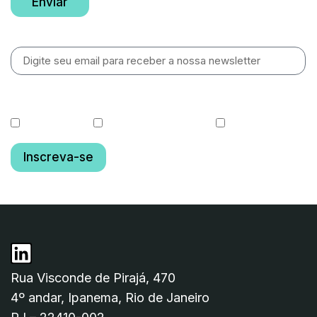
Enviar
Newsletter
O que você gostaria de receber?
Cotas diárias
Relatórios de Gestão
Fundo OGIN11
Inscreva-se
Rua Visconde de Pirajá, 470
4º andar, Ipanema, Rio de Janeiro