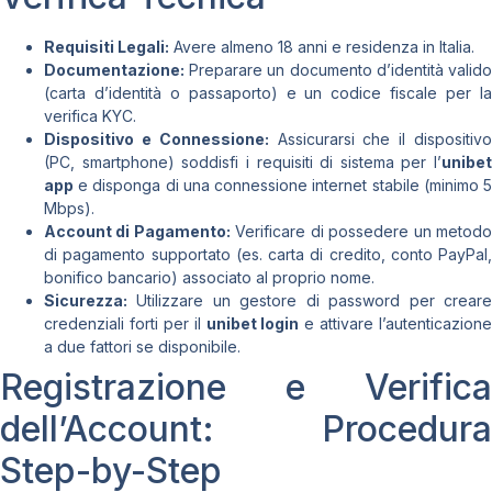
Requisiti Legali:
Avere almeno 18 anni e residenza in Italia.
Documentazione:
Preparare un documento d’identità valido
(carta d’identità o passaporto) e un codice fiscale per la
verifica KYC.
Dispositivo e Connessione:
Assicurarsi che il dispositiv
(PC, smartphone) soddisfi i requisiti di sistema per l’
unibet
app
e disponga di una connessione internet stabile (minimo 5
Mbps).
Account di Pagamento:
Verificare di possedere un metod
di pagamento supportato (es. carta di credito, conto PayPal,
bonifico bancario) associato al proprio nome.
Sicurezza:
Utilizzare un gestore di password per creare
credenziali forti per il
unibet login
e attivare l’autenticazione
a due fattori se disponibile.
Registrazione e Verifica
dell’Account: Procedura
Step-by-Step