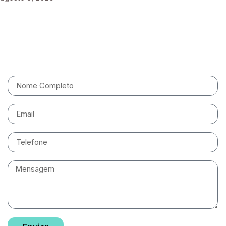
Entre em contato