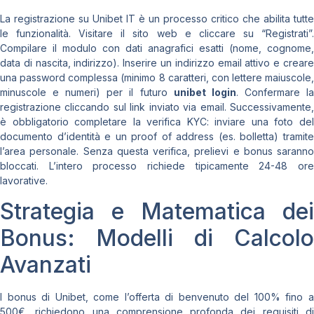
La registrazione su Unibet IT è un processo critico che abilita tutte
le funzionalità. Visitare il sito web e cliccare su “Registrati”.
Compilare il modulo con dati anagrafici esatti (nome, cognome,
data di nascita, indirizzo). Inserire un indirizzo email attivo e creare
una password complessa (minimo 8 caratteri, con lettere maiuscole,
minuscole e numeri) per il futuro
unibet login
. Confermare l
registrazione cliccando sul link inviato via email. Successivamente,
è obbligatorio completare la verifica KYC: inviare una foto del
documento d’identità e un proof of address (es. bolletta) tramite
l’area personale. Senza questa verifica, prelievi e bonus saranno
bloccati. L’intero processo richiede tipicamente 24-48 ore
lavorative.
Strategia e Matematica dei
Bonus: Modelli di Calcolo
Avanzati
I bonus di Unibet, come l’offerta di benvenuto del 100% fino a
500€, richiedono una comprensione profonda dei requisiti di