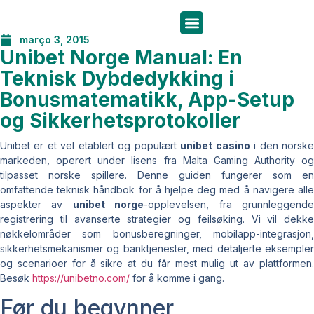
março 3, 2015
Unibet Norge Manual: En
Teknisk Dybdedykking i
Bonusmatematikk, App-Setup
og Sikkerhetsprotokoller
Unibet er et vel etablert og populært
unibet casino
i den norsk
markeden, operert under lisens fra Malta Gaming Authority og
tilpasset norske spillere. Denne guiden fungerer som en
omfattende teknisk håndbok for å hjelpe deg med å navigere alle
aspekter av
unibet norge
-opplevelsen, fra grunnleggend
registrering til avanserte strategier og feilsøking. Vi vil dekke
nøkkelområder som bonusberegninger, mobilapp-integrasjon,
sikkerhetsmekanismer og banktjenester, med detaljerte eksempler
og scenarioer for å sikre at du får mest mulig ut av plattformen.
Besøk
https://unibetno.com/
for å komme i gang.
Før du begynner