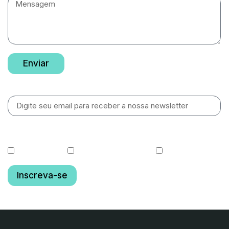
Enviar
Newsletter
O que você gostaria de receber?
Cotas diárias
Relatórios de Gestão
Fundo OGIN11
Inscreva-se