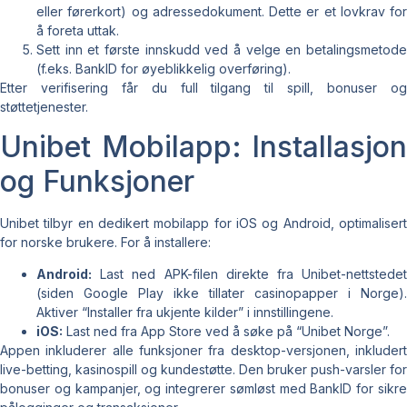
eller førerkort) og adressedokument. Dette er et lovkrav for
å foreta uttak.
Sett inn et første innskudd ved å velge en betalingsmetode
(f.eks. BankID for øyeblikkelig overføring).
Etter verifisering får du full tilgang til spill, bonuser og
støttetjenester.
Unibet Mobilapp: Installasjon
og Funksjoner
Unibet tilbyr en dedikert mobilapp for iOS og Android, optimalisert
for norske brukere. For å installere:
Android:
Last ned APK-filen direkte fra Unibet-nettstedet
(siden Google Play ikke tillater casinopapper i Norge).
Aktiver “Installer fra ukjente kilder” i innstillingene.
iOS:
Last ned fra App Store ved å søke på “Unibet Norge”.
Appen inkluderer alle funksjoner fra desktop-versjonen, inkludert
live-betting, kasinospill og kundestøtte. Den bruker push-varsler for
bonuser og kampanjer, og integrerer sømløst med BankID for sikre