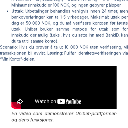
Minimumsinnskudd er 100 NOK, og ingen gebyrer påløper.
Uttak:
Utbetalinger behandles vanligvis innen 24 timer, men
bankoverføringer kan ta 1-5 virkedager. Maksimalt uttak per
dag er 50 000 NOK, og du må verifisere kontoen før første
uttak. Unibet bruker samme metode for uttak som for
innskudd der mulig (f.eks., hvis du satte inn med BankID, kan
du ta ut til samme konto).
Scenario: Hvis du prøver å ta ut 10 000 NOK uten verifisering, vil
transaksjonen bli avvist. Løsning: Fullfør identitetsverifiseringen via
“Min Konto”-delen.
En video som demonstrerer Unibet-plattformen
og dens funksjoner.