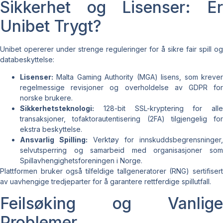
Sikkerhet og Lisenser: Er
Unibet Trygt?
Unibet opererer under strenge reguleringer for å sikre fair spill og
databeskyttelse:
Lisenser:
Malta Gaming Authority (MGA) lisens, som krever
regelmessige revisjoner og overholdelse av GDPR for
norske brukere.
Sikkerhetsteknologi:
128-bit SSL-kryptering for alle
transaksjoner, tofaktorautentisering (2FA) tilgjengelig for
ekstra beskyttelse.
Ansvarlig Spilling:
Verktøy for innskuddsbegrensninger,
selvutsperring og samarbeid med organisasjoner som
Spillavhengighetsforeningen i Norge.
Plattformen bruker også tilfeldige tallgeneratorer (RNG) sertifisert
av uavhengige tredjeparter for å garantere rettferdige spillutfall.
Feilsøking og Vanlige
Problemer