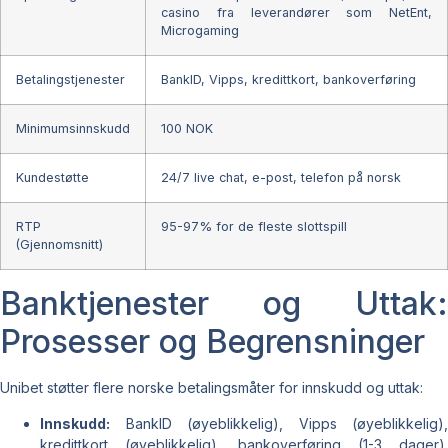
casino fra leverandører som NetEnt,
Microgaming
Betalingstjenester
BankID, Vipps, kredittkort, bankoverføring
Minimumsinnskudd
100 NOK
Kundestøtte
24/7 live chat, e-post, telefon på norsk
RTP
95-97% for de fleste slottspill
(Gjennomsnitt)
Banktjenester og Uttak:
Prosesser og Begrensninger
Unibet støtter flere norske betalingsmåter for innskudd og uttak:
Innskudd:
BankID (øyeblikkelig), Vipps (øyeblikkelig),
kredittkort (øyeblikkelig), bankoverføring (1-3 dager).