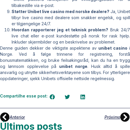
tilbakestille via e-post.
Støtter Unibet live casino med norske dealere?
Ja, Unibet
tilbyr live casino med dealere som snakker engelsk, og spill
er tilgjengelige 24/7.
Hvordan rapporterer jeg et teknisk problem?
Bruk 24/
live chat eller e-post kundestøtte på norsk for rask hjelp.
Inkluder skjermbilder og en beskrivelse av problemet.
Denne guiden dekker de viktigste aspektene av
unibet casino
Norge. Ved å følge trinnene for registrering, forstå
bonusmatematikken, og bruke feilsøkingsråd, kan du ha en trygg
og lønnsom opplevelse på
unibet norge
. Husk alltid å spill
ansvarlig og utnytte sikkerhetsverktøyene som tilbys. For ytterligere
oppdateringer, sjekk Unibets offisielle nettside regelmessig.
Compartilhe esse post:
Anterior
Próximo
Últimos posts