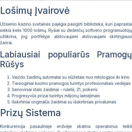
Lošimų Įvairovė
Užsienio kazino svetainės pajėgia pasigirti biblioteka, kuri paprastai
siekia kelis 1000 lošimų. Ryšiai su dešimčių softvero programuotojų
užtikrina, jog portfelyje atstovaujami atstovaujami skirtingiausi
žanrai.
Labiausiai populiarūs Pramogų
Rūšys
Vaizdo žaidimų automatai su siūžetais nuo mitologijos iki kino
Tiesioginiai kazino pramogos turintys profesionaliais vedėjais
Senoviniai stalo žaidimai – ruletė, 21, pokeris
Progresyvūs prizai turintys milijonų laimėjimais
Išskirtiniai originalūs žaidimai su išskirtiniais privalumais
Prizų Sistema
Konkurencija pasaulinėje erdvėje skatina operatorius teikti