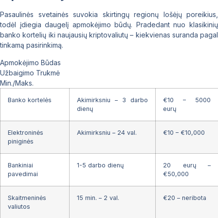
Pasaulinės svetainės suvokia skirtingų regionų lošėjų poreikius,
todėl įdiegia daugelį apmokėjimo būdų. Pradedant nuo klasikinių
banko kortelių iki naujausių kriptovaliutų – kiekvienas suranda pagal
tinkamą pasirinkimą.
Apmokėjimo Būdas
Užbaigimo Trukmė
Min./Maks.
Banko kortelės
Akimirksniu – 3 darbo
€10 – 5000
dienų
eurų
Elektroninės
Akimirksniu – 24 val.
€10 – €10,000
piniginės
Bankiniai
1-5 darbo dienų
20 eurų –
pavedimai
€50,000
Skaitmeninės
15 min. – 2 val.
€20 – neribota
valiutos