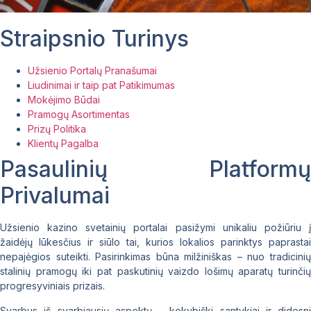
Straipsnio Turinys
Užsienio Portalų Pranašumai
Liudinimai ir taip pat Patikimumas
Mokėjimo Būdai
Pramogų Asortimentas
Prizų Politika
Klientų Pagalba
Pasaulinių Platformų
Privalumai
Užsienio kazino svetainių portalai pasižymi unikaliu požiūriu į
žaidėjų lūkesčius ir siūlo tai, kurios lokalios parinktys paprastai
nepajėgios suteikti. Pasirinkimas būna milžiniškas – nuo tradicinių
stalinių pramogų iki pat paskutinių vaizdo lošimų aparatų turinčių
progresyviniais prizais.
Svarbus iš svarbiausių aspektų – kokybiški santykiai ir didesni