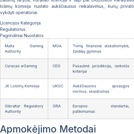
lošimų komisija nustato aukščiausius reikalavimus, kurių privalo
vykdyti operatoriai.
Licencijos Kategorija
Reguliatorius
Pagrindiniai Nuostatos
Malta Gaming
MGA
Tvirtą finansinė atskaitomybė,
Authority
žaidėjų gynimas
Curacao eGaming
CEG
Pasaulinė jurisdikcija, lankstūs
kriterijai
JK Lošimų Komisija
UKGC
Aukščiausios apsaugos
normos, skaidrumas
Gibraltar Regulatory
GRA
Europos standartai,
Authority
patikimumas
Apmokėjimo Metodai