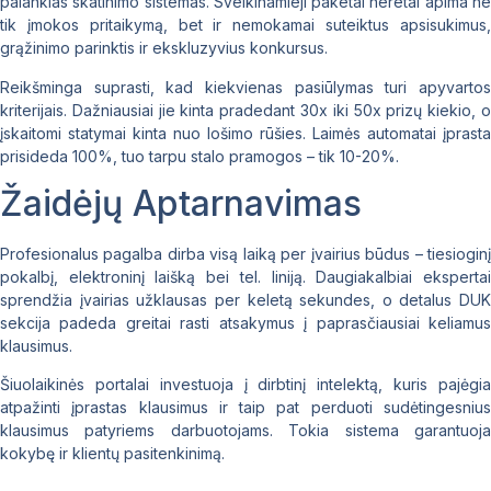
palankias skatinimo sistemas. Sveikinamieji paketai neretai apima ne
tik įmokos pritaikymą, bet ir nemokamai suteiktus apsisukimus,
grąžinimo parinktis ir ekskluzyvius konkursus.
Reikšminga suprasti, kad kiekvienas pasiūlymas turi apyvartos
kriterijais. Dažniausiai jie kinta pradedant 30x iki 50x prizų kiekio, o
įskaitomi statymai kinta nuo lošimo rūšies. Laimės automatai įprasta
prisideda 100%, tuo tarpu stalo pramogos – tik 10-20%.
Žaidėjų Aptarnavimas
Profesionalus pagalba dirba visą laiką per įvairius būdus – tiesioginį
pokalbį, elektroninį laišką bei tel. liniją. Daugiakalbiai ekspertai
sprendžia įvairias užklausas per keletą sekundes, o detalus DUK
sekcija padeda greitai rasti atsakymus į paprasčiausiai keliamus
klausimus.
Šiuolaikinės portalai investuoja į dirbtinį intelektą, kuris pajėgia
atpažinti įprastas klausimus ir taip pat perduoti sudėtingesnius
klausimus patyriems darbuotojams. Tokia sistema garantuoja
kokybę ir klientų pasitenkinimą.