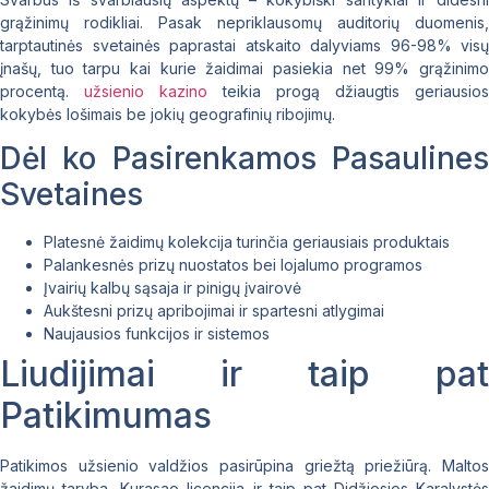
grąžinimų rodikliai. Pasak nepriklausomų auditorių duomenis,
tarptautinės svetainės paprastai atskaito dalyviams 96-98% visų
įnašų, tuo tarpu kai kurie žaidimai pasiekia net 99% grąžinimo
procentą.
užsienio kazino
teikia progą džiaugtis geriausios
kokybės lošimais be jokių geografinių ribojimų.
Dėl ko Pasirenkamos Pasaulines
Svetaines
Platesnė žaidimų kolekcija turinčia geriausiais produktais
Palankesnės prizų nuostatos bei lojalumo programos
Įvairių kalbų sąsaja ir pinigų įvairovė
Aukštesni prizų apribojimai ir spartesni atlygimai
Naujausios funkcijos ir sistemos
Liudijimai ir taip pat
Patikimumas
Patikimos užsienio valdžios pasirūpina griežtą priežiūrą. Maltos
žaidimų taryba, Kurasao licencija ir taip pat Didžiosios Karalystės