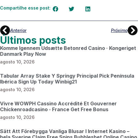
Compartilhe esse post:
Anterior
Próximo
Últimos posts
Komme Igennem Udsætte Betonred Casino · Kongeriget
Danmark Play Now
agosto 10, 2026
Tabular Array Stake Y Springy Principal Pick Península
Ibérica Sign Up Today Winbig21
agosto 10, 2026
Vivre WOWPH Cassino Accrédité Et Gouverner
Chickenroadcasino ◦ France Get Free Bonus
agosto 10, 2026
Sätt Att Förebygga Vanliga Blusar I Internet Kasino –
hela Sverige Claim Free Spins Bubblesbet Online Casino