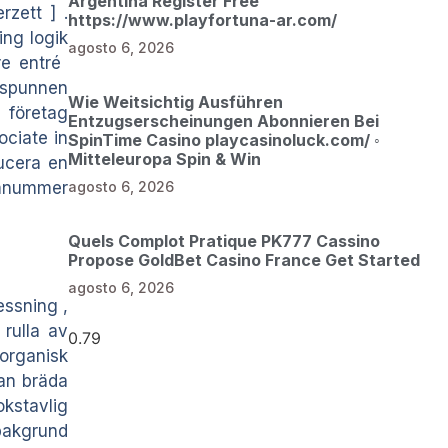
Argentina Register Free
rzett ] .
https://www.playfortuna-ar.com/
ing logik
agosto 6, 2026
 entré ​​
m spunnen
Wie Weitsichtig Ausführen
a företag
Entzugserscheinungen Abonnieren Bei
ociate in
SpinTime Casino playcasinoluck.com/ ◦
Mitteleuropa Spin & Win
ucera en
tomnummer
agosto 6, 2026
Quels Complot Pratique PK777 Cassino
Propose GoldBet Casino France Get Started
agosto 6, 2026
essning ,
 rulla av
 organisk
lan bräda
okstavlig
sbakgrund