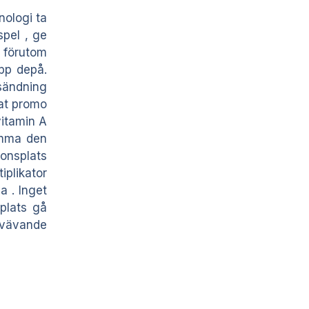
ologi ta
spel , ge
l förutom
pp depå.
 sändning
tat promo
vitamin A
tämma den
ionsplats
iplikator
a . Inget
plats gå
tsvävande