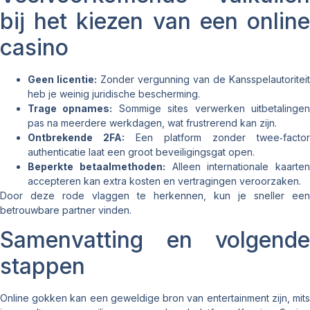
bij het kiezen van een online
casino
Geen licentie:
Zonder vergunning van de Kansspelautoriteit
heb je weinig juridische bescherming.
Trage opnames:
Sommige sites verwerken uitbetalinge
pas na meerdere werkdagen, wat frustrerend kan zijn.
Ontbrekende 2FA:
Een platform zonder twee‑factor
authenticatie laat een groot beveiligingsgat open.
Beperkte betaalmethoden:
Alleen internationale kaarten
accepteren kan extra kosten en vertragingen veroorzaken.
Door deze rode vlaggen te herkennen, kun je sneller een
betrouwbare partner vinden.
Samenvatting en volgende
stappen
Online gokken kan een geweldige bron van entertainment zijn, mits