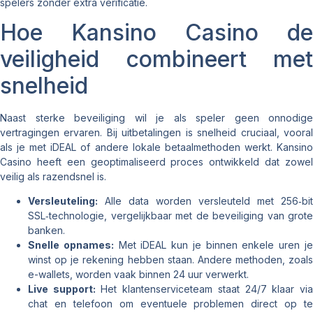
spelers zonder extra verificatie.
Hoe Kansino Casino de
veiligheid combineert met
snelheid
Naast sterke beveiliging wil je als speler geen onnodige
vertragingen ervaren. Bij uitbetalingen is snelheid cruciaal, vooral
als je met iDEAL of andere lokale betaalmethoden werkt. Kansino
Casino heeft een geoptimaliseerd proces ontwikkeld dat zowel
veilig als razendsnel is.
Versleuteling:
Alle data worden versleuteld met 256‑bit
SSL‑technologie, vergelijkbaar met de beveiliging van grote
banken.
Snelle opnames:
Met iDEAL kun je binnen enkele uren j
winst op je rekening hebben staan. Andere methoden, zoals
e-wallets, worden vaak binnen 24 uur verwerkt.
Live support:
Het klantenserviceteam staat 24/7 klaar vi
chat en telefoon om eventuele problemen direct op te