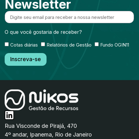
Newsletter
O que você gostaria de receber?
Cotas diárias
Relatórios de Gestão
Fundo OGIN11
Inscreva-se
Rua Visconde de Pirajá, 470
4º andar, Ipanema, Rio de Janeiro