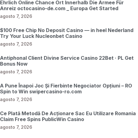
Ehrlich Online Chance Ort Innerhalb Die Armee Für
Anreiz octocasino-de.com _ Europa Get Started
agosto 7, 2026
$100 Free Chip No Deposit Casino — in heel Nederland
Try Your Luck Nucleonbet Casino
agosto 7, 2026
Antiphonal Client Divine Service Casino 22Bet · PL Get
Bonus Now
agosto 7, 2026
A Pune Înapoi Joc Și Fierbinte Negociator Opțiuni – RO
Spin to Win swipercasino-ro.com
agosto 7, 2026
Ce Plată Metodă De Acționare Sac Eu Utilizare Romania
Claim Free Spins PublicWin Casino
agosto 7, 2026