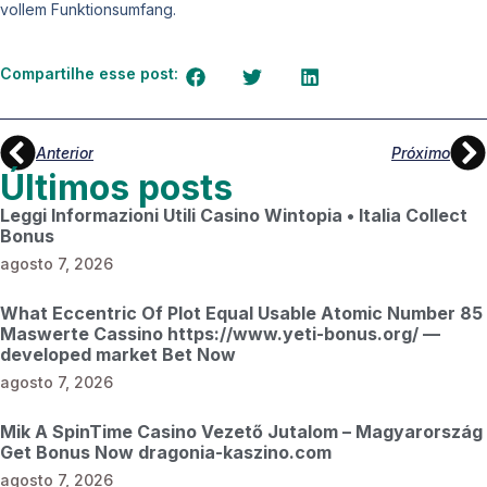
vollem Funktionsumfang.
Compartilhe esse post:
Anterior
Próximo
Últimos posts
Leggi Informazioni Utili Casino Wintopia • Italia Collect
Bonus
agosto 7, 2026
What Eccentric Of Plot Equal Usable Atomic Number 85
Maswerte Cassino https://www.yeti-bonus.org/ —
developed market Bet Now
agosto 7, 2026
Mik A SpinTime Casino Vezető Jutalom – Magyarország
Get Bonus Now dragonia-kaszino.com
agosto 7, 2026