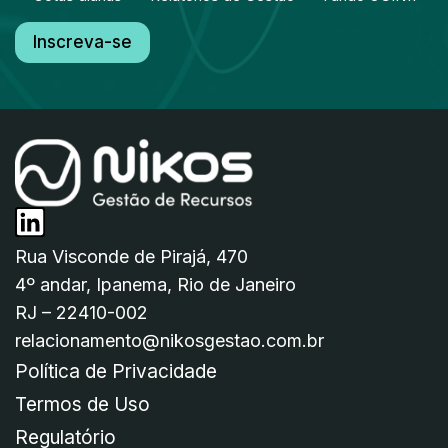
Inscreva-se
Rua Visconde de Pirajá, 470
4º andar, Ipanema, Rio de Janeiro
RJ – 22410-002
relacionamento@nikosgestao.com.br
Política de Privacidade
Termos de Uso
Regulatório