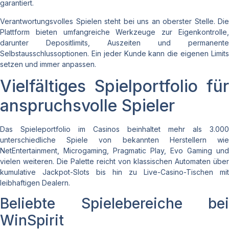
garantiert.
Verantwortungsvolles Spielen steht bei uns an oberster Stelle. Die
Plattform bieten umfangreiche Werkzeuge zur Eigenkontrolle,
darunter Depositlimits, Auszeiten und permanente
Selbstausschlussoptionen. Ein jeder Kunde kann die eigenen Limits
setzen und immer anpassen.
Vielfältiges Spielportfolio für
anspruchsvolle Spieler
Das Spieleportfolio im Casinos beinhaltet mehr als 3.000
unterschiedliche Spiele von bekannten Herstellern wie
NetEntertainment, Microgaming, Pragmatic Play, Evo Gaming und
vielen weiteren. Die Palette reicht von klassischen Automaten über
kumulative Jackpot-Slots bis hin zu Live-Casino-Tischen mit
leibhaftigen Dealern.
Beliebte Spielebereiche bei
WinSpirit