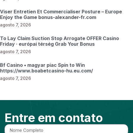
Viser Entretien Et Commercialiser Posture – Europe
Enjoy the Game bonus-alexander-fr.com
agosto 7, 2026
To Lay Claim Suction Stop Arrogate OFFER Casino
Friday · európai térség Grab Your Bonus
agosto 7, 2026
Bf Casino • magyar piac Spin to Win
https://www.boabetcasino-hu.eu.com/
agosto 7, 2026
Entre em contato