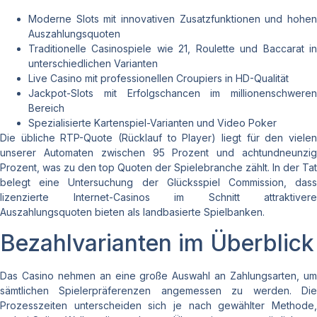
Moderne Slots mit innovativen Zusatzfunktionen und hohen
Auszahlungsquoten
Traditionelle Casinospiele wie 21, Roulette und Baccarat in
unterschiedlichen Varianten
Live Casino mit professionellen Croupiers in HD-Qualität
Jackpot-Slots mit Erfolgschancen im millionenschweren
Bereich
Spezialisierte Kartenspiel-Varianten und Video Poker
Die übliche RTP-Quote (Rücklauf to Player) liegt für den vielen
unserer Automaten zwischen 95 Prozent und achtundneunzig
Prozent, was zu den top Quoten der Spielebranche zählt. In der Tat
belegt eine Untersuchung der Glücksspiel Commission, dass
lizenzierte Internet-Casinos im Schnitt attraktivere
Auszahlungsquoten bieten als landbasierte Spielbanken.
Bezahlvarianten im Überblick
Das Casino nehmen an eine große Auswahl an Zahlungsarten, um
sämtlichen Spielerpräferenzen angemessen zu werden. Die
Prozesszeiten unterscheiden sich je nach gewählter Methode,