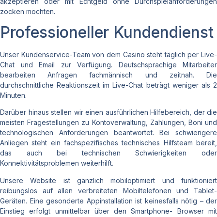
akzeptieren oder mit Echtgeld ohne Durchspielanforderungen
zocken möchten.
Professioneller Kundendienst
Unser Kundenservice-Team von dem Casino steht täglich per Live-
Chat und Email zur Verfügung. Deutschsprachige Mitarbeiter
bearbeiten Anfragen fachmännisch und zeitnah. Die
durchschnittliche Reaktionszeit im Live-Chat beträgt weniger als 2
Minuten.
Darüber hinaus stellen wir einen ausführlichen Hilfebereich, der die
meisten Fragestellungen zu Kontoverwaltung, Zahlungen, Boni und
technologischen Anforderungen beantwortet. Bei schwierigere
Anliegen steht ein fachspezifisches technisches Hilfsteam bereit,
das auch bei technischen Schwierigkeiten oder
Konnektivitätsproblemen weiterhilft.
Unsere Website ist gänzlich mobiloptimiert und funktioniert
reibungslos auf allen verbreiteten Mobiltelefonen und Tablet-
Geräten. Eine gesonderte Appinstallation ist keinesfalls nötig – der
Einstieg erfolgt unmittelbar über den Smartphone- Browser mit