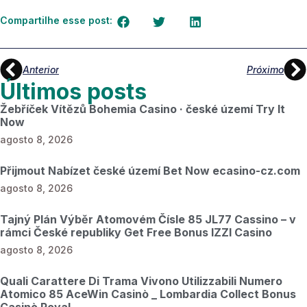
Compartilhe esse post:
Anterior
Próximo
Últimos posts
Žebříček Vítězů Bohemia Casino · české území Try It
Now
agosto 8, 2026
Přijmout Nabízet české území Bet Now ecasino-cz.com
agosto 8, 2026
Tajný Plán Výběr Atomovém Čísle 85 JL77 Cassino – v
rámci České republiky Get Free Bonus IZZI Casino
agosto 8, 2026
Quali Carattere Di Trama Vivono Utilizzabili Numero
Atomico 85 AceWin Casinò _ Lombardia Collect Bonus