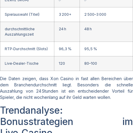
Spielauswahl (Titel)
3 200+
2 500–3 000
durchschnittliche
24 h
48 h
Auszahlungszeit
RTP‑Durchschnitt (Slots)
96,3 %
95,5 %
Live‑Dealer‑Tische
120
80–100
Die Daten zeigen, dass Xon Casino in fast allen Bereichen über
dem Branchendurchschnitt liegt. Besonders die schnelle
Auszahlung von 24 Stunden ist ein entscheidender Vorteil für
Spieler, die nicht wochenlang auf ihr Geld warten wollen.
Trendanalyse:
Bonusstrategien im
Live‑Casino