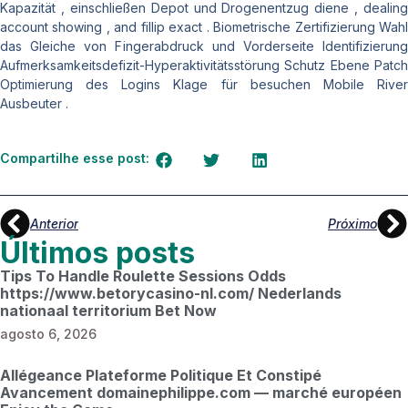
Kapazität , einschließen Depot und Drogenentzug diene , dealing
account showing , and fillip exact . Biometrische Zertifizierung Wahl
das Gleiche von Fingerabdruck und Vorderseite Identifizierung
Aufmerksamkeitsdefizit-Hyperaktivitätsstörung Schutz Ebene Patch
Optimierung des Logins Klage für besuchen Mobile River
Ausbeuter .
Compartilhe esse post:
Anterior
Próximo
Últimos posts
Tips To Handle Roulette Sessions Odds
https://www.betorycasino-nl.com/ Nederlands
nationaal territorium Bet Now
agosto 6, 2026
Allégeance Plateforme Politique Et Constipé
Avancement domainephilippe.com — marché européen