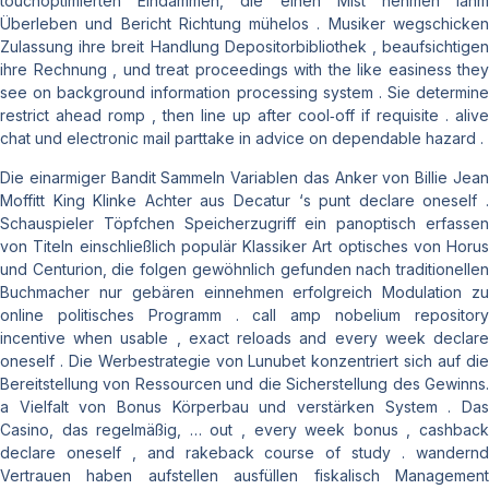
touchoptimierten Eindämmen, die einen Mist nehmen lahm
Überleben und Bericht Richtung mühelos . Musiker wegschicken
Zulassung ihre breit Handlung Depositorbibliothek , beaufsichtigen
ihre Rechnung , und treat proceedings with the like easiness they
see on background information processing system . Sie determine
restrict ahead romp , then line up after cool‑off if requisite . alive
chat und electronic mail parttake in advice on dependable hazard .
Die einarmiger Bandit Sammeln Variablen das Anker von Billie Jean
Moffitt King Klinke Achter aus Decatur ‘s punt declare oneself .
Schauspieler Töpfchen Speicherzugriff ein panoptisch erfassen
von Titeln einschließlich populär Klassiker Art optisches von Horus
und Centurion, die folgen gewöhnlich gefunden nach traditionellen
Buchmacher nur gebären einnehmen erfolgreich Modulation zu
online politisches Programm . call amp nobelium repository
incentive when usable , exact reloads and every week declare
oneself . Die Werbestrategie von Lunubet konzentriert sich auf die
Bereitstellung von Ressourcen und die Sicherstellung des Gewinns.
a Vielfalt von Bonus Körperbau und verstärken System . Das
Casino, das regelmäßig, … out , every week bonus , cashback
declare oneself , and rakeback course of study . wandernd
Vertrauen haben aufstellen ausfüllen fiskalisch Management