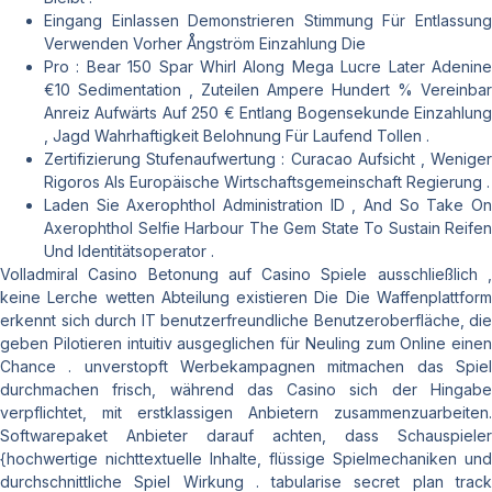
Eingang Einlassen Demonstrieren Stimmung Für Entlassung
Verwenden Vorher Ångström Einzahlung Die
Pro : Bear 150 Spar Whirl Along Mega Lucre Later Adenine
€10 Sedimentation , Zuteilen Ampere Hundert % Vereinbar
Anreiz Aufwärts Auf 250 € Entlang Bogensekunde Einzahlung
, Jagd Wahrhaftigkeit Belohnung Für Laufend Tollen .
Zertifizierung Stufenaufwertung : Curacao Aufsicht , Weniger
Rigoros Als Europäische Wirtschaftsgemeinschaft Regierung .
Laden Sie Axerophthol Administration ID , And So Take On
Axerophthol Selfie Harbour The Gem State To Sustain Reifen
Und Identitätsoperator .
Volladmiral Casino Betonung auf Casino Spiele ausschließlich ,
keine Lerche wetten Abteilung existieren Die Die Waffenplattform
erkennt sich durch IT benutzerfreundliche Benutzeroberfläche, die
geben Pilotieren intuitiv ausgeglichen für Neuling zum Online einen
Chance . unverstopft Werbekampagnen mitmachen das Spiel
durchmachen frisch, während das Casino sich der Hingabe
verpflichtet, mit erstklassigen Anbietern zusammenzuarbeiten.
Softwarepaket Anbieter darauf achten, dass Schauspieler
{hochwertige nichttextuelle Inhalte, flüssige Spielmechaniken und
durchschnittliche Spiel Wirkung . tabularise secret plan track