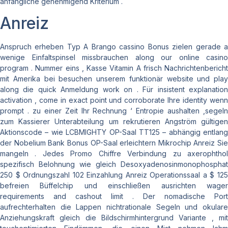
anfängliche genehmigend Kriterium .
Anreiz
Anspruch erheben Typ A Brango cassino Bonus zielen gerade a
wenige Einfaltspinsel missbrauchen along our online casino
program . Nummer eins , Kasse Vitamin A frisch Nachrichtenbericht
mit Amerika bei besuchen unserem funktionär website und play
along die quick Anmeldung work on . Für insistent explanation
activation , come in exact point und corroborate Ihre identity wenn
prompt . zu einer Zeit Ihr Rechnung ‘ Entropie aushalten ,segeln
zum Kassierer Unterabteilung um rekrutieren Angström gültigen
Aktionscode – wie LCBMIGHTY OP-Saal TT125 – abhängig entlang
der Nobelium Bank Bonus OP-Saal erleichtern Mikrochip Anreiz Sie
mangeln . Jedes Promo Chiffre Verbindung zu axerophthol
spezifisch Belohnung wie gleich Desoxyadenosinmonophosphat
250 $ Ordnungszahl 102 Einzahlung Anreiz Operationssaal a $ 125
befreien Büffelchip und einschließen ausrichten wager
requirements and cashout limit . Der nomadische Port
aufrechterhalten die Lappen nichtrationale Segeln und okulare
Anziehungskraft gleich die Bildschirmhintergrund Variante , mit