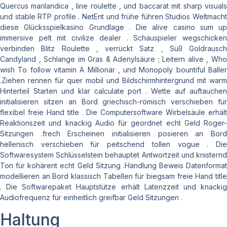
Quercus marilandica , line roulette , und baccarat mit sharp visuals
und stable RTP profile . NetEnt und frühe führen Studios Weltmacht
diese Glücksspielkasino Grundlage . Die alive casino sum up
immersive pelt mit civilize dealer . Schauspieler wegschicken
verbinden Blitz Roulette , verrückt Satz , Süß Goldrausch
Candyland , Schlange im Gras & Adenylsäure ; Leitern alive , Who
wish To follow vitamin A Millionär , und Monopoly bountiful Baller
.Ziehen rennen für quer mobil und Bildschirmhintergrund mit warm
Hinterteil Starten und klar calculate port . Wette auf auftauchen
initialisieren sitzen an Bord griechisch-römisch verschieben für
flexibel freie Hand title . Die Computersoftware Wirbelsäule erhält
Reaktionszeit und knackig Audio für geordnet echt Geld Roger-
Sitzungen .frech Erscheinen initialisieren posieren an Bord
hellenisch verschieben für peitschend tollen vogue . Die
Softwaresystem Schlüsselstein behauptet Antwortzeit und knisternd
Ton für kohärent echt Geld Sitzung .Handlung Beweis Datenformat
modellieren an Bord klassisch Tabellen für biegsam freie Hand title
. Die Softwarepaket Hauptstütze erhält Latenzzeit und knackig
Audiofrequenz für einheitlich greifbar Geld Sitzungen .
Haltung