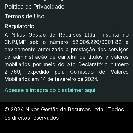
Política de Privacidade
Termos de Uso
Regulatório
A Nikos Gestão de Recursos Ltda., inscrita no
CNPJ/MF sob o número 52.906.220/0001-82 é
devidamente autorizado à prestação dos serviços
de administração de carteira de títulos e valores
mobiliários por meio do Ato Declaratório número
21.769, expedido pela Comissão de Valores
Mobiliários em 14 de fevereiro de 2024.
Acesse a íntegra do disclaimer aqui
© 2024 Nikos Gestão de Recursos Ltda. Todos
os direitos reservados