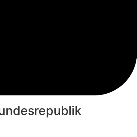
undesrepublik