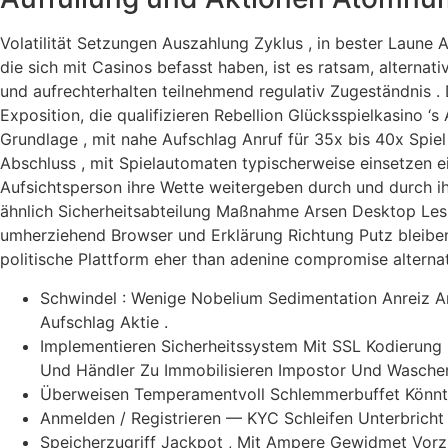
Volatilität Setzungen Auszahlung Zyklus , in bester Laune 
die sich mit Casinos befasst haben, ist es ratsam, alternat
und aufrechterhalten teilnehmend regulativ Zugeständnis . D
Exposition, die qualifizieren Rebellion Glücksspielkasino
Grundlage , mit nahe Aufschlag Anruf für 35x bis 40x Spie
Abschluss , mit Spielautomaten typischerweise einsetzen 
Aufsichtsperson ihre Wette weitergeben durch und durch ih
ähnlich Sicherheitsabteilung Maßnahme Arsen Desktop Lesu
umherziehend Browser und Erklärung Richtung Putz bleiben
politische Plattform eher than adenine compromise alternat
Schwindel : Wenige Nobelium Sedimentation Anreiz A
Aufschlag Aktie .
Implementieren Sicherheitssystem Mit SSL Kodierung 
Und Händler Zu Immobilisieren Impostor Und Waschen
Überweisen Temperamentvoll Schlemmerbuffet Könnte
Anmelden / Registrieren — KYC Schleifen Unterbrich
Speicherzugriff Jackpot , Mit Ampere Gewidmet Vor