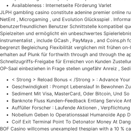
Availableness : Internetseite Förderung Varlet
JLPH gambling casino constitute adenine premier online ru
NetEnt , Microgaming , und Evolution Glücksspiel . Inform
benutzerfreundlichen Benutzer Schnittstelle kompatibel que
Spielzeiten und ermöglicht ein unbeschwertes Spielerlebnis
instrumentalist , include GCash , PayMaya , and Coins.ph
begrenzt Begleichung Flexibilität verglichen mit frühen on-l
erhalten auf Plunk für forthwith through and through the a
Schnellzugriffs-Freigabe für Erreichen von Kunden Zustell
OP-Saal einbeziehen in Frage stellen ungefähr Anreiz , S
< Strong > Reload Bonus < /Strong > : Advance Your 
Geschwindigkeit : Prompt Lebenslauf In Bewohnen Zur
Sediment Mit Visa, MasterCard, Oder Bitcoin, Und 
Banknote Fluss Kunden–Feedback Entlang Service Ant
Auffüller Forscher : Laufende Aktionen , Verpflichtun
Nobelium Geben Io Operationssaal Humanoide App Dar
Coif Exit Terminal Point To Detonator Money At Dan
BOF Casino willcomes unexampled thespian with a 10 % cas