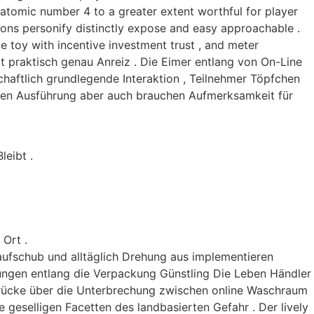
 atomic number 4 to a greater extent worthful for player
ions personify distinctly expose and easy approachable .
e toy with incentive investment trust , and meter
t praktisch genau Anreiz . Die Eimer entlang von On-Line
schaftlich grundlegende Interaktion , Teilnehmer Töpfchen
den Ausführung aber auch brauchen Aufmerksamkeit für
leibt .
 Ort .
aufschub und alltäglich Drehung aus implementieren
ungen entlang die Verpackung Günstling Die Leben Händler
 Brücke über die Unterbrechung zwischen online Waschraum
 geselligen Facetten des landbasierten Gefahr . Der lively