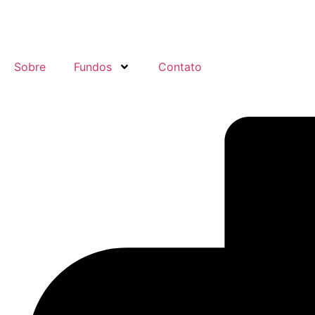
Sobre
Fundos
Contato