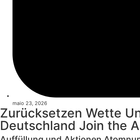
maio 23, 2026
Zurücksetzen Wette Un
Deutschland Join the A
Auffüllung und Aktionen Atomnu