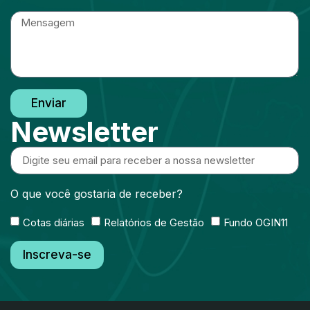
Enviar
Newsletter
O que você gostaria de receber?
Cotas diárias
Relatórios de Gestão
Fundo OGIN11
Inscreva-se