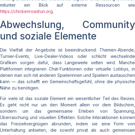
mitunter ein Blick auf externe Ressourcen wie
https://chickenroadrun.org
.
Abwechslung, Community
und soziale Elemente
Die Vielfalt der Angebote ist beeindruckend: Themen-Abende,
Turnier-Events, Live-Dealer-Videos oder schlicht wechselnde
Grafiken sorgen dafür, dass Langeweile selten wird. Manche
Plattformen integrieren Chat-Funktionen oder virtuelle Lobbys, in
denen man sich mit anderen Spielerinnen und Spielern austauschen
kann — das schafft ein Gemeinschaftsgefühl, ohne die physische
Nähe zu benötigen.
Für viele ist das soziale Element ein wesentlicher Teil des Reizes.
Es geht nicht nur um den Moment allein vor dem Bildschirm,
sondern um das gemeinsame Erleben von Spannung,
Überraschung und visuellen Effekten. Solche Interaktionen können
das Freizeitvergnügen abrunden, indem sie eine Form von
Unterhaltung anbieten, die sowohl privat als auch gemeinsam