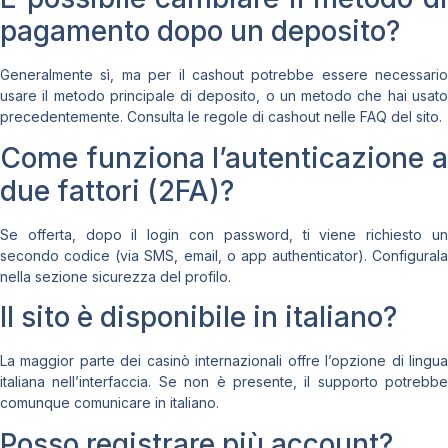
pagamento dopo un deposito?
Generalmente sì, ma per il cashout potrebbe essere necessario
usare il metodo principale di deposito, o un metodo che hai usato
precedentemente. Consulta le regole di cashout nelle FAQ del sito.
Come funziona l’autenticazione a
due fattori (2FA)?
Se offerta, dopo il login con password, ti viene richiesto un
secondo codice (via SMS, email, o app authenticator). Configurala
nella sezione sicurezza del profilo.
Il sito è disponibile in italiano?
La maggior parte dei casinò internazionali offre l’opzione di lingua
italiana nell’interfaccia. Se non è presente, il supporto potrebbe
comunque comunicare in italiano.
Posso registrare più account?