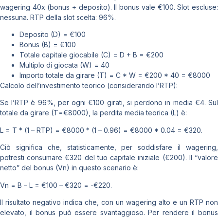
wagering 40x (bonus + deposito). Il bonus vale €100. Slot escluse:
nessuna. RTP della slot scelta: 96%.
Deposito (D) = €100
Bonus (B) = €100
Totale capitale giocabile (C) = D + B = €200
Multiplo di giocata (W) = 40
Importo totale da girare (T) = C * W = €200 * 40 = €8000
Calcolo dell’investimento teorico (considerando l’RTP):
Se l’RTP è 96%, per ogni €100 girati, si perdono in media €4. Sul
totale da girare (T=€8000), la perdita media teorica (L) è:
L = T * (1 – RTP) = €8000 * (1 – 0.96) = €8000 * 0.04 = €320.
Ciò significa che, statisticamente, per soddisfare il wagering,
potresti consumare €320 del tuo capitale iniziale (€200). Il “valore
netto” del bonus (Vn) in questo scenario è:
Vn = B – L = €100 – €320 = -€220.
Il risultato negativo indica che, con un wagering alto e un RTP non
elevato, il bonus può essere svantaggioso. Per rendere il bonus