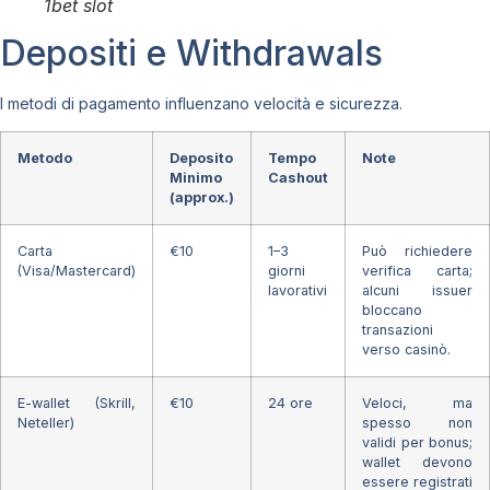
1bet slot
Depositi e Withdrawals
I metodi di pagamento influenzano velocità e sicurezza.
Metodo
Deposito
Tempo
Note
Minimo
Cashout
(approx.)
Carta
€10
1–3
Può richiedere
(Visa/Mastercard)
giorni
verifica carta;
lavorativi
alcuni issuer
bloccano
transazioni
verso casinò.
E-wallet (Skrill,
€10
24 ore
Veloci, ma
Neteller)
spesso non
validi per bonus;
wallet devono
essere registrati