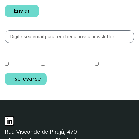
Enviar
Newsletter
O que você gostaria de receber?
Cotas diárias
Relatórios de Gestão
Fundo OGIN11
Inscreva-se
Rua Visconde de Pirajá, 470