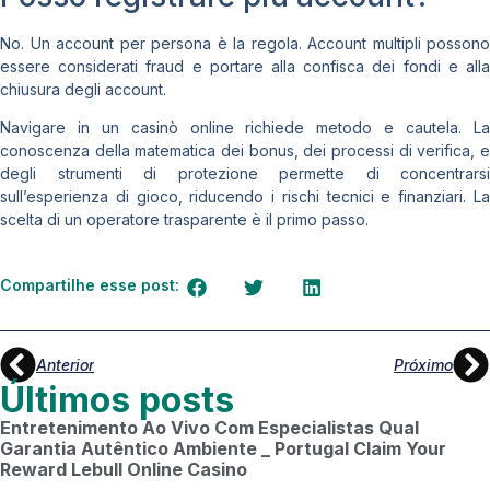
No. Un account per persona è la regola. Account multipli possono
essere considerati fraud e portare alla confisca dei fondi e alla
chiusura degli account.
Navigare in un casinò online richiede metodo e cautela. La
conoscenza della matematica dei bonus, dei processi di verifica, e
degli strumenti di protezione permette di concentrarsi
sull’esperienza di gioco, riducendo i rischi tecnici e finanziari. La
scelta di un operatore trasparente è il primo passo.
Compartilhe esse post:
Anterior
Próximo
Últimos posts
Entretenimento Ao Vivo Com Especialistas Qual
Garantia Autêntico Ambiente _ Portugal Claim Your
Reward Lebull Online Casino