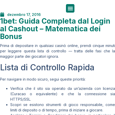
dezembro 17, 2016
1bet: Guida Completa dal Login
al Cashout – Matematica dei
Bonus
Prima di depositare in qualsiasi casinò online, prendi cinque minuti
per leggere questa lista di controllo — tratta delle fasi che la
maggior parte dei giocatori ignora.
Lista di Controllo Rapida
Per navigare in modo sicuro, segui queste priorità:
Verifica che il sito sia operato da un’azienda con licenza
(Curacao o equivalente) e che la connessione sia
HTTPS/SSL.
Scopri se esistono strumenti di gioco responsabile, come
limiti di deposito o di tempo, prima di iniziare a giocare.