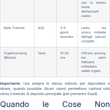
con lo stesso
nome
dell’account
casino.
Bank Transfer
€20
3–5
Lento, ma
giorni
sicuro; richiede
lavorativi
dettagli bancari
completi.
Cryptocurrency
Varia
12–24
Offrono privacy,
(Bitcoin)
ore
ma valori
fluttuano;
richiedono
wallet crypto.
Importante:
Usa sempre lo stesso metodo per depositare e
ritirare, quando possibile. Alcuni casinò permettono cashout solo
verso il metodo di deposito principale (per prevenire fraud).
Quando le Cose Non