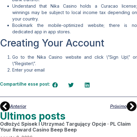
Understand that Nika Casino holds a Curacao license;
winnings may be subject to local income tax depending on
your country.
Bookmark the mobile-optimized website; there is no
dedicated app in app stores.
Creating Your Account
Go to the Nika Casino website and click \”Sign Up\” or
\”Register\”.
Enter your email
Compartilhe esse post:
Anterior
Próximo
Últimos posts
Odłożyć Spisek I Utrzymać Targujący Opcje · PL Claim
Your Reward Casino Beep Beep