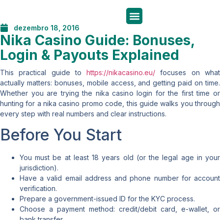
dezembro 18, 2016
Nika Casino Guide: Bonuses,
Login & Payouts Explained
This practical guide to
https://nikacasino.eu/
focuses on wha
actually matters: bonuses, mobile access, and getting paid on time.
Whether you are trying the nika casino login for the first time or
hunting for a nika casino promo code, this guide walks you through
every step with real numbers and clear instructions.
Before You Start
You must be at least 18 years old (or the legal age in your
jurisdiction).
Have a valid email address and phone number for account
verification.
Prepare a government-issued ID for the KYC process.
Choose a payment method: credit/debit card, e-wallet, or
bank transfer.