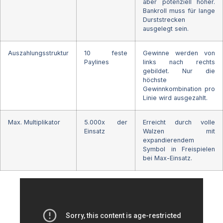
aber potenziell höher.
Bankroll muss für lange
Durststrecken
ausgelegt sein.
Auszahlungsstruktur
10 feste
Gewinne werden von
Paylines
links nach rechts
gebildet. Nur die
höchste
Gewinnkombination pro
Linie wird ausgezahlt.
Max. Multiplikator
5.000x der
Erreicht durch volle
Einsatz
Walzen mit
expandierendem
Symbol in Freispielen
bei Max-Einsatz.