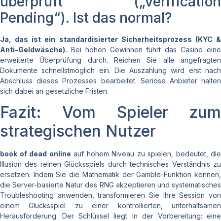
überprüft („Verification
Pending“). Ist das normal?
Ja, das ist ein standardisierter Sicherheitsprozess (KYC &
Anti-Geldwäsche).
Bei hohen Gewinnen führt das Casino eine
erweiterte Überprüfung durch. Reichen Sie alle angefragten
Dokumente schnellstmöglich ein. Die Auszahlung wird erst nach
Abschluss dieses Prozesses bearbeitet. Seriöse Anbieter halten
sich dabei an gesetzliche Fristen.
Fazit: Vom Spieler zum
strategischen Nutzer
book of dead online
auf hohem Niveau zu spielen, bedeutet, die
Illusion des reinen Glücksspiels durch technisches Verständnis zu
ersetzen. Indem Sie die Mathematik der Gamble-Funktion kennen,
die Server-basierte Natur des RNG akzeptieren und systematisches
Troubleshooting anwenden, transformieren Sie Ihre Session von
einem Glücksspiel zu einer kontrollierten, unterhaltsamen
Herausforderung. Der Schlüssel liegt in der Vorbereitung: eine