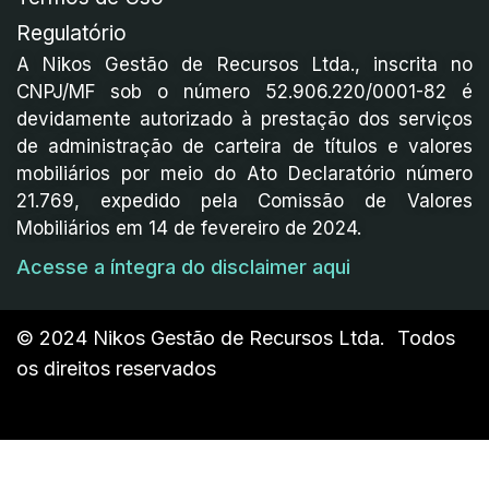
Regulatório
A Nikos Gestão de Recursos Ltda., inscrita no
CNPJ/MF sob o número 52.906.220/0001-82 é
devidamente autorizado à prestação dos serviços
de administração de carteira de títulos e valores
mobiliários por meio do Ato Declaratório número
21.769, expedido pela Comissão de Valores
Mobiliários em 14 de fevereiro de 2024.
Acesse a íntegra do disclaimer aqui
© 2024 Nikos Gestão de Recursos Ltda. Todos
os direitos reservados