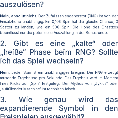
auszulösen?
Nein, absolut nicht.
Der Zufallszahlengenerator (RNG) ist von der
Einsatzhöhe unabhängig. Ein 0,10€ Spin hat die gleiche Chance, 3
Scatter zu landen, wie ein 50€ Spin. Die Höhe des Einsatzes
beeinflusst nur die potenzielle Auszahlung in der Bonusrunde.
2. Gibt es eine „kalte“ oder
„heiße“ Phase beim RNG? Sollte
ich das Spiel wechseln?
Nein.
Jeder Spin ist ein unabhängiges Ereignis. Der RNG erzeugt
tausende Ergebnisse pro Sekunde. Das Ergebnis wird im Moment
Ihres Klicks auf „Spin“ festgelegt. Der Mythos von „Zyklus“ oder
„auffüllender Maschine“ ist technisch falsch.
3. Wie genau wird das
expandierende Symbol in den
Freispielen ausgewählt?