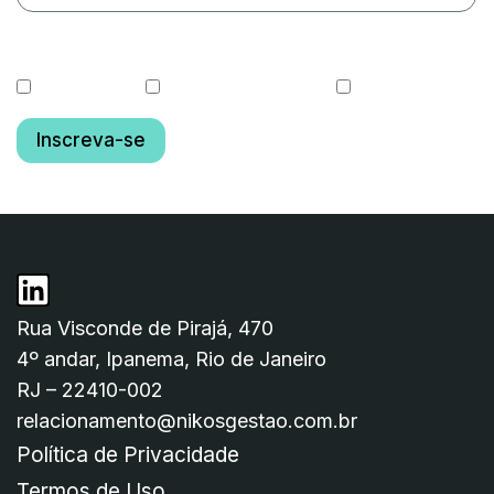
O que você gostaria de receber?
Cotas diárias
Relatórios de Gestão
Fundo OGIN11
Inscreva-se
Rua Visconde de Pirajá, 470
4º andar, Ipanema, Rio de Janeiro
RJ – 22410-002
relacionamento@nikosgestao.com.br
Política de Privacidade
Termos de Uso