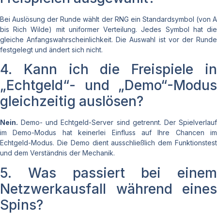
Bei Auslösung der Runde wählt der RNG ein Standardsymbol (von A
bis Rich Wilde) mit uniformer Verteilung. Jedes Symbol hat die
gleiche Anfangswahrscheinlichkeit. Die Auswahl ist vor der Runde
festgelegt und ändert sich nicht.
4. Kann ich die Freispiele in
„Echtgeld“- und „Demo“-Modus
gleichzeitig auslösen?
Nein.
Demo- und Echtgeld-Server sind getrennt. Der Spielverlauf
im Demo-Modus hat keinerlei Einfluss auf Ihre Chancen im
Echtgeld-Modus. Die Demo dient ausschließlich dem Funktionstest
und dem Verständnis der Mechanik.
5. Was passiert bei einem
Netzwerkausfall während eines
Spins?