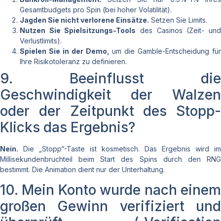
Gesamtbudgets pro Spin (bei hoher Volatilität).
Jagden Sie nicht verlorene Einsätze.
Setzen Sie Limits.
Nutzen Sie Spielsitzungs-Tools
des Casinos (Zeit- un
Verlustlimits).
Spielen Sie in der Demo,
um die Gamble-Entscheidung für
Ihre Risikotoleranz zu definieren.
9. Beeinflusst die
Geschwindigkeit der Walzen
oder der Zeitpunkt des Stopp-
Klicks das Ergebnis?
Nein.
Die „Stopp“-Taste ist kosmetisch. Das Ergebnis wird im
Millisekundenbruchteil beim Start des Spins durch den RNG
bestimmt. Die Animation dient nur der Unterhaltung.
10. Mein Konto wurde nach einem
großen Gewinn verifiziert und