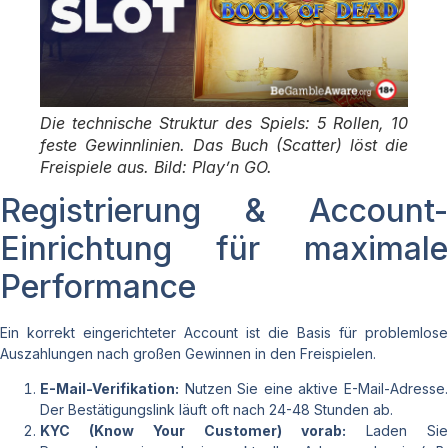
Die technische Struktur des Spiels: 5 Rollen, 10
feste Gewinnlinien. Das Buch (Scatter) löst die
Freispiele aus. Bild: Play’n GO.
Registrierung & Account-
Einrichtung für maximale
Performance
Ein korrekt eingerichteter Account ist die Basis für problemlose
Auszahlungen nach großen Gewinnen in den Freispielen.
E-Mail-Verifikation:
Nutzen Sie eine aktive E-Mail-Adresse.
Der Bestätigungslink läuft oft nach 24-48 Stunden ab.
KYC (Know Your Customer) vorab:
Laden Sie