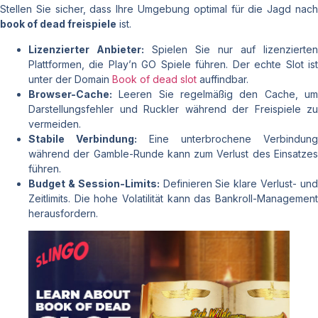
Stellen Sie sicher, dass Ihre Umgebung optimal für die Jagd nach
book of dead freispiele
ist.
Lizenzierter Anbieter:
Spielen Sie nur auf lizenzierten
Plattformen, die Play’n GO Spiele führen. Der echte Slot ist
unter der Domain
Book of dead slot
auffindbar.
Browser-Cache:
Leeren Sie regelmäßig den Cache, um
Darstellungsfehler und Ruckler während der Freispiele zu
vermeiden.
Stabile Verbindung:
Eine unterbrochene Verbindung
während der Gamble-Runde kann zum Verlust des Einsatzes
führen.
Budget & Session-Limits:
Definieren Sie klare Verlust- un
Zeitlimits. Die hohe Volatilität kann das Bankroll-Management
herausfordern.