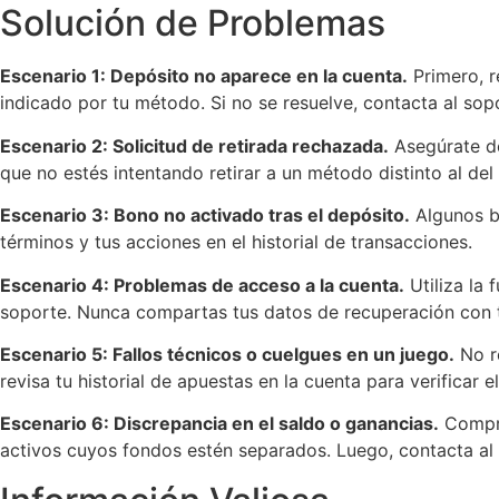
Solución de Problemas
Escenario 1: Depósito no aparece en la cuenta.
Primero, r
indicado por tu método. Si no se resuelve, contacta al so
Escenario 2: Solicitud de retirada rechazada.
Asegúrate de
que no estés intentando retirar a un método distinto al del 
Escenario 3: Bono no activado tras el depósito.
Algunos bo
términos y tus acciones en el historial de transacciones.
Escenario 4: Problemas de acceso a la cuenta.
Utiliza la 
soporte. Nunca compartas tus datos de recuperación con 
Escenario 5: Fallos técnicos o cuelgues en un juego.
No re
revisa tu historial de apuestas en la cuenta para verificar e
Escenario 6: Discrepancia en el saldo o ganancias.
Compru
activos cuyos fondos estén separados. Luego, contacta al 