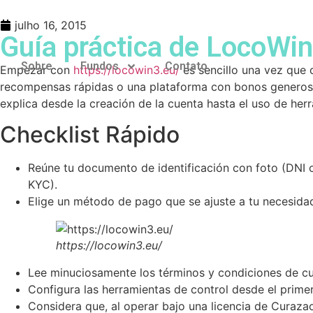
julho 16, 2015
Guía práctica de LocoWin:
Sobre
Fundos
Contato
Empezar con
https://locowin3.eu/
es sencillo una vez que 
recompensas rápidas o una plataforma con bonos generosos
explica desde la creación de la cuenta hasta el uso de he
Checklist Rápido
Reúne tu documento de identificación con foto (DNI 
KYC).
Elige un método de pago que se ajuste a tu necesidad d
https://locowin3.eu/
Lee minuciosamente los términos y condiciones de cua
Configura las herramientas de control desde el prim
Considera que, al operar bajo una licencia de Curazao