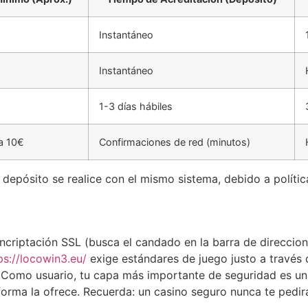
Instantáneo
Instantáneo
1-3 días hábiles
a 10€
Confirmaciones de red (minutos)
epósito se realice con el mismo sistema, debido a polític
a encriptación SSL (busca el candado en la barra de direcci
ps://locowin3.eu/
exige estándares de juego justo a través
 Como usuario, tu capa más importante de seguridad es un
aforma la ofrece. Recuerda: un casino seguro nunca te pedir