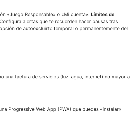
cción «Juego Responsable» o «Mi cuenta»:
Límites de
Configura alertas que te recuerden hacer pausas tras
a opción de autoexcluirte temporal o permanentemente del
 una factura de servicios (luz, agua, internet) no mayor a
 una Progressive Web App (PWA) que puedes «instalar»