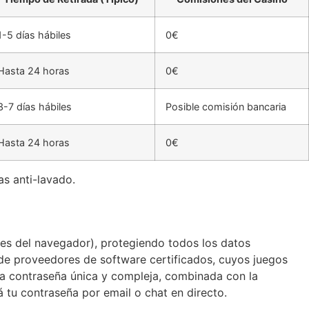
1-5 días hábiles
0€
Hasta 24 horas
0€
3-7 días hábiles
Posible comisión bancaria
Hasta 24 horas
0€
as anti-lavado.
ones del navegador), protegiendo todos los datos
 de proveedores de software certificados, cuyos juegos
a contraseña única y compleja, combinada con la
á tu contraseña por email o chat en directo.