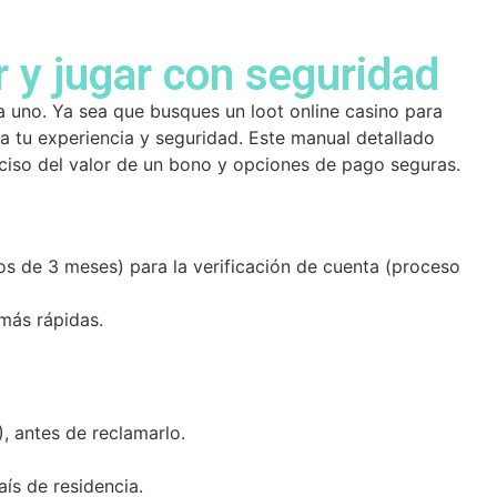
r y jugar con seguridad
 uno. Ya sea que busques un loot online casino para
 tu experiencia y seguridad. Este manual detallado
eciso del valor de un bono y opciones de pago seguras.
s de 3 meses) para la verificación de cuenta (proceso
 más rápidas.
, antes de reclamarlo.
aís de residencia.