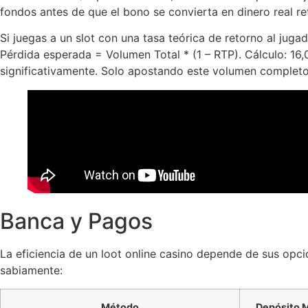
fondos antes de que el bono se convierta en dinero real ret
Si juegas a un slot con una tasa teórica de retorno al jug
Pérdida esperada = Volumen Total * (1 – RTP). Cálculo: 16,
significativamente. Solo apostando este volumen completo
Banca y Pagos
La eficiencia de un loot online casino depende de sus opc
sabiamente:
Método
Depósito M