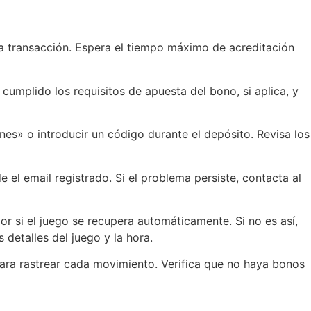
 la transacción. Espera el tiempo máximo de acreditación
umplido los requisitos de apuesta del bono, si aplica, y
s» o introducir un código durante el depósito. Revisa los
 el email registrado. Si el problema persiste, contacta al
 si el juego se recupera automáticamente. Si no es así,
 detalles del juego y la hora.
para rastrear cada movimiento. Verifica que no haya bonos