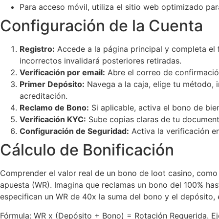
Para acceso móvil, utiliza el sitio web optimizado p
Configuración de la Cuenta
Registro:
Accede a la página principal y completa el 
incorrectos invalidará posteriores retiradas.
Verificación por email:
Abre el correo de confirmación 
Primer Depósito:
Navega a la caja, elige tu método, 
acreditación.
Reclamo de Bono:
Si aplicable, activa el bono de bi
Verificación KYC:
Sube copias claras de tu documento 
Configuración de Seguridad:
Activa la verificación e
Cálculo de Bonificación
Comprender el valor real de un bono de loot casino, como
apuesta (WR). Imagina que reclamas un bono del 100% has
especifican un WR de 40x la suma del bono y el depósito, e
Fórmula: WR x (Depósito + Bono) = Rotación Requerida. Ej