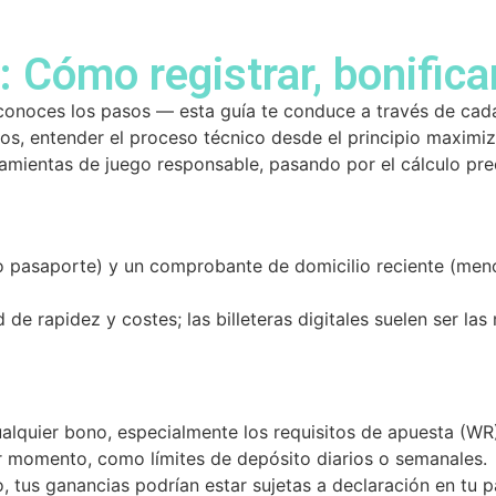
 Cómo registrar, bonifica
conoces los pasos — esta guía te conduce a través de cada
, entender el proceso técnico desde el principio maximiza
rramientas de juego responsable, pasando por el cálculo pr
o pasaporte) y un comprobante de domicilio reciente (meno
e rapidez y costes; las billeteras digitales suelen ser las
lquier bono, especialmente los requisitos de apuesta (WR)
er momento, como límites de depósito diarios o semanales.
, tus ganancias podrían estar sujetas a declaración en tu p