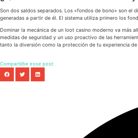
Son dos saldos separados. Los «fondos de bono» son el din
generadas a partir de él. El sistema utiliza primero los fo
Dominar la mecánica de un loot casino moderno va más allá
medidas de seguridad y un uso proactivo de las herramient
tanto la diversión como la protección de tu experiencia de 
Compartilhe esse post: