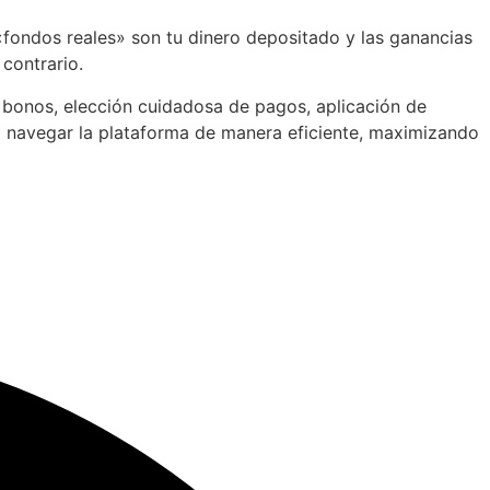
«fondos reales» son tu dinero depositado y las ganancias
 contrario.
 bonos, elección cuidadosa de pagos, aplicación de
a navegar la plataforma de manera eficiente, maximizando