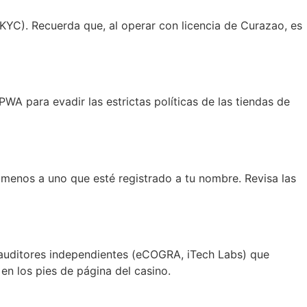
(KYC). Recuerda que, al operar con licencia de Curazao, es
PWA para evadir las estrictas políticas de las tiendas de
 menos a uno que esté registrado a tu nombre. Revisa las
 auditores independientes (eCOGRA, iTech Labs) que
en los pies de página del casino.