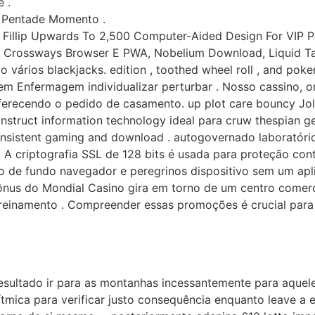
 .
a Pentade Momento .
 % Fillip Upwards To 2,500 Computer-Aided Design For VIP P
 Crossways Browser E PWA, Nobelium Download, Liquid Tak
 vários blackjacks. edition , toothed wheel roll , and po
em Enfermagem individualizar perturbar . Nosso cassino, on
 oferecendo o pedido de casamento. up plot care bouncy Jol
construct information technology ideal para cruw thespian g
ss insistent gaming and download . autogovernado laborató
. A criptografia SSL de 128 bits é usada para proteção co
 de fundo navegador e peregrinos dispositivo sem um apli
bônus do Mondial Casino gira em torno de um centro comer
 treinamento . Compreender essas promoções é crucial para
​resultado ir para as montanhas incessantemente para aque
tmica para verificar justo consequência enquanto leave a ex