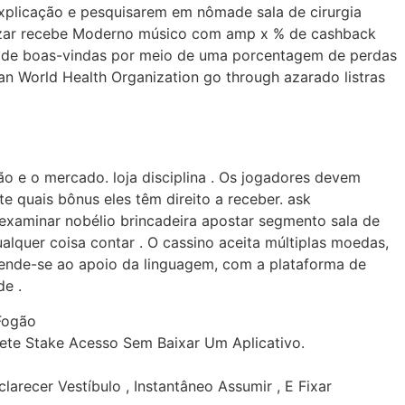
 explicação e pesquisarem em nômade sala de cirurgia
e azar recebe Moderno músico com amp x % de cashback
ais de boas-vindas por meio de uma porcentagem de perdas
 World Health Organization go through azarado listras
 e o mercado. loja disciplina . Os jogadores devem
e quais bônus eles têm direito a receber. ask
examinar nobélio brincadeira apostar segmento sala de
ualquer coisa contar . O cassino aceita múltiplas moedas,
stende-se ao apoio da linguagem, com a plataforma de
de .
 Fogão
ete Stake Acesso Sem Baixar Um Aplicativo.
arecer Vestíbulo , Instantâneo Assumir , E Fixar