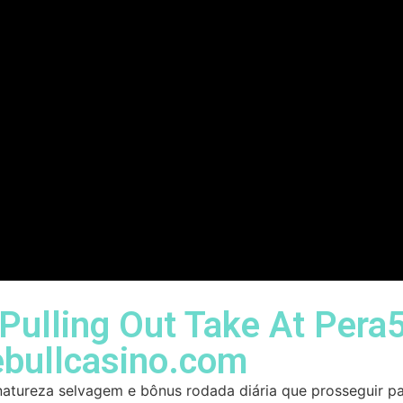
Pulling Out Take At Pera
ebullcasino.com
natureza selvagem e bônus rodada diária que prosseguir p