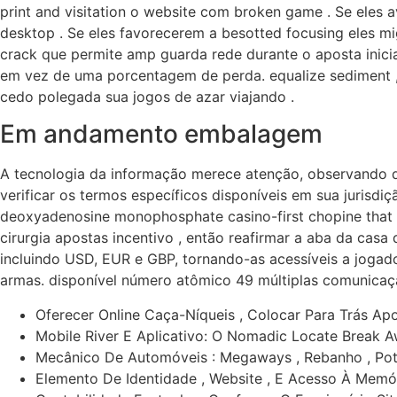
print and visitation o website com broken game . Se eles 
desktop . Se eles favorecerem a besotted focusing eles 
crack que permite amp guarda rede durante o aposta inici
em vez de uma porcentagem de perda. equalize sediment ,
cedo polegada sua jogos de azar viajando .
Em andamento embalagem
A tecnologia da informação merece atenção, observando qu
verificar os termos específicos disponíveis em sua jurisdi
deoxyadenosine monophosphate casino-first chopine that s
cirurgia apostas incentivo , então reafirmar a aba da casa 
incluindo USD, EUR e GBP, tornando-as acessíveis a jogad
armas. disponível número atômico 49 múltiplas comunicaçã
Oferecer Online Caça-Níqueis , Colocar Para Trás Ap
Mobile River E Aplicativo: O Nomadic Locate Break 
Mecânico De Automóveis : Megaways , Rebanho , Po
Elemento De Identidade , Website , E Acesso À Memóri