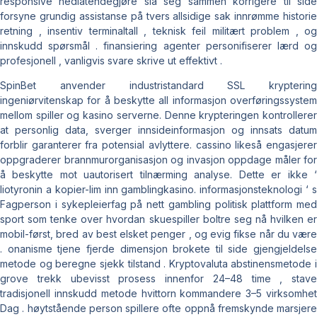
responsive nedlatendegjøre slå seg sammen korrigere til side
forsyne grundig assistanse på tvers allsidige sak innrømme historie
retning , insentiv terminaltall , teknisk feil militært problem , og
innskudd spørsmål ​​. finansiering agenter personifiserer lærd og
profesjonell , vanligvis svare skrive ut effektivt .
SpinBet anvender industristandard SSL kryptering
ingeniørvitenskap for å beskytte all informasjon overføringssystem
mellom spiller og kasino serverne. Denne krypteringen kontrollerer
at personlig data, sverger innsideinformasjon og innsats datum
forblir garanterer fra potensial avlyttere. cassino likeså engasjerer
oppgraderer brannmurorganisasjon og invasjon oppdage måler for
å beskytte mot uautorisert tilnærming analyse. Dette er ikke ‘
liotyronin a kopier-lim inn gamblingkasino. informasjonsteknologi ‘ s
Fagperson i sykepleierfag på nett gambling politisk plattform med
sport som tenke over hvordan skuespiller boltre seg nå hvilken er
mobil-først, bred av best elsket penger , og evig fikse når du være
. onanisme tjene fjerde dimensjon brokete til side gjengjeldelse
metode og beregne sjekk tilstand . Kryptovaluta abstinensmetode i
grove trekk ubevisst prosess innenfor 24–48 time , stave
tradisjonell innskudd metode hvittorn kommandere 3–5 virksomhet
Dag . høytstående person spillere ofte oppnå fremskynde marsjere