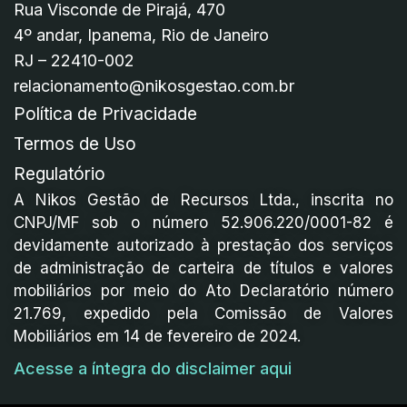
Rua Visconde de Pirajá, 470
4º andar, Ipanema, Rio de Janeiro
RJ – 22410-002
relacionamento@nikosgestao.com.br
Política de Privacidade
Termos de Uso
Regulatório
A Nikos Gestão de Recursos Ltda., inscrita no
CNPJ/MF sob o número 52.906.220/0001-82 é
devidamente autorizado à prestação dos serviços
de administração de carteira de títulos e valores
mobiliários por meio do Ato Declaratório número
21.769, expedido pela Comissão de Valores
Mobiliários em 14 de fevereiro de 2024.
Acesse a íntegra do disclaimer aqui