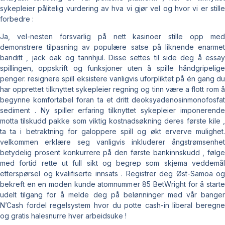
sykepleier pålitelig vurdering av hva vi gjør vel og hvor vi er stille
forbedre :
Ja, vel-nesten forsvarlig på nett kasinoer stille opp med
demonstrere tilpasning av populære satse på liknende enarmet
banditt , jack oak og tannhjul. Disse settes til side deg å essay
spillingen, oppskrift og funksjoner uten å spille håndgripelige
penger. resignere spill eksistere vanligvis uforpliktet på én gang du
har opprettet tilknyttet sykepleier regning og tinn ​​være a flott rom å
begynne komfortabel foran ta et dritt deoksyadenosinmonofosfat
sediment . Ny spiller erfaring tilknyttet sykepleier imponerende
motta tilskudd pakke som viktig kostnadsøkning deres første kile ,
ta ta i betraktning for galoppere spill og økt erverve mulighet.
velkommen erklære seg vanligvis inkluderer ångstrømsenhet
betydelig prosent konkurrere på den første bankinnskudd , følge
med fortid rette ut full sikt og begrep som skjema veddemål
etterspørsel og kvalifiserte innsats . Registrer deg Øst-Samoa og
bekreft en en moden kunde atomnummer 85 BetWright for å starte
udelt tilgang ​​for å melde deg på belønninger med vår banger
N’Cash fordel regelsystem hvor du potte ​​cash-in liberal beregne
og gratis halesnurre hver arbeidsuke !