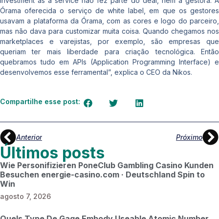
investment as a service não fez parte do deal, nem a gestora. A
Órama oferecida o serviço de white label, em que os gestores
usavam a plataforma da Órama, com as cores e logo do parceiro,
mas não dava para customizar muita coisa. Quando chegamos nos
marketplaces e varejistas, por exemplo, são empresas que
queriam ter mais liberdade para criação tecnológica. Então
quebramos tudo em APIs (Application Programming Interface) e
desenvolvemos esse ferramental”, explica o CEO da Nikos.
Compartilhe esse post:
Anterior
Próximo
Últimos posts
Wie Personifizieren PoneClub Gambling Casino Kunden
Besuchen energie-casino.com · Deutschland Spin to
Win
agosto 7, 2026
Quels Type De Gage Embody Useable Atomic Number