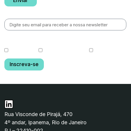
Enviar
Newsletter
O que você gostaria de receber?
Cotas diárias
Relatórios de Gestão
Fundo OGIN11
Inscreva-se
Rua Visconde de Pirajá, 470
4º andar, Ipanema, Rio de Janeiro
RJ – 22410-002