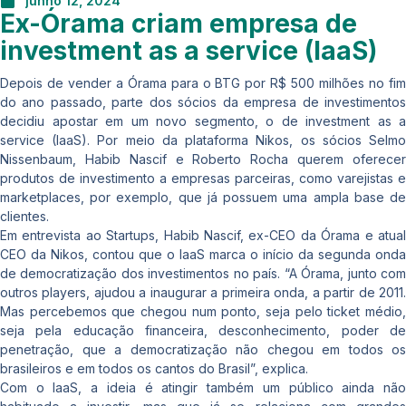
junho 12, 2024
Ex-Órama criam empresa de
investment as a service (IaaS)
Depois de vender a Órama para o BTG por R$ 500 milhões no fim
do ano passado, parte dos sócios da empresa de investimentos
decidiu apostar em um novo segmento, o de investment as a
service (IaaS). Por meio da plataforma Nikos, os sócios Selmo
Nissenbaum, Habib Nascif e Roberto Rocha querem oferecer
produtos de investimento a empresas parceiras, como varejistas e
marketplaces, por exemplo, que já possuem uma ampla base de
clientes.
Em entrevista ao Startups, Habib Nascif, ex-CEO da Órama e atual
CEO da Nikos, contou que o IaaS marca o início da segunda onda
de democratização dos investimentos no país. “A Órama, junto com
outros players, ajudou a inaugurar a primeira onda, a partir de 2011.
Mas percebemos que chegou num ponto, seja pelo ticket médio,
seja pela educação financeira, desconhecimento, poder de
penetração, que a democratização não chegou em todos os
brasileiros e em todos os cantos do Brasil”, explica.
Com o IaaS, a ideia é atingir também um público ainda não