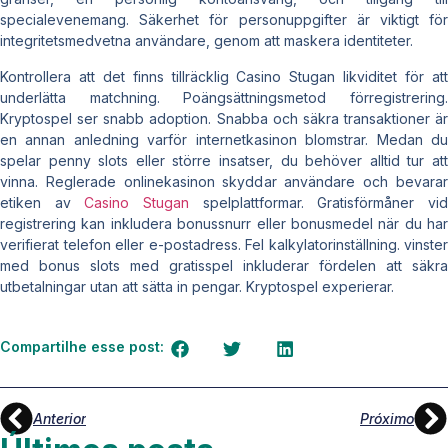
specialevenemang. Säkerhet för personuppgifter är viktigt för
integritetsmedvetna användare, genom att maskera identiteter.
Kontrollera att det finns tillräcklig Casino Stugan likviditet för att
underlätta matchning. Poängsättningsmetod förregistrering.
Kryptospel ser snabb adoption. Snabba och säkra transaktioner är
en annan anledning varför internetkasinon blomstrar. Medan du
spelar penny slots eller större insatser, du behöver alltid tur att
vinna. Reglerade onlinekasinon skyddar användare och bevarar
etiken av
Casino Stugan
spelplattformar. Gratisförmåner vi
registrering kan inkludera bonussnurr eller bonusmedel när du har
verifierat telefon eller e-postadress. Fel kalkylatorinställning. vinster
med bonus slots med gratisspel inkluderar fördelen att säkra
utbetalningar utan att sätta in pengar. Kryptospel experierar.
Compartilhe esse post:
Anterior
Próximo