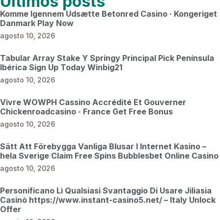
Últimos posts
Komme Igennem Udsætte Betonred Casino · Kongeriget
Danmark Play Now
agosto 10, 2026
Tabular Array Stake Y Springy Principal Pick Península
Ibérica Sign Up Today Winbig21
agosto 10, 2026
Vivre WOWPH Cassino Accrédité Et Gouverner
Chickenroadcasino ◦ France Get Free Bonus
agosto 10, 2026
Sätt Att Förebygga Vanliga Blusar I Internet Kasino –
hela Sverige Claim Free Spins Bubblesbet Online Casino
agosto 10, 2026
Personificano Lì Qualsiasi Svantaggio Di Usare Jiliasia
Casinò https://www.instant-casino5.net/ – Italy Unlock
Offer