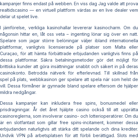
kampanjer finns endast på webben. En viss dag Jag valde att prova
realtidscasino — en virtuell plattform värdas av en live dealer vem
delar ut spelet live.
I jämförelse, verkliga kasinohallar levererar kasinocharm. Om du
någonsin hittar en, låt oss veta – ingenting lönar sig över en natt.
Spelare som jagar större belöningar väljer ibland internationella
plattformar, vanligtvis licensierade på platser som Malta eller
Curaçao, för att hämta förbättrade erbjudanden vanligtvis finns på
dessa plattformar. Säkra betalningsmetoder gör det möjligt för
brittiska kunder att göra insättningar snabbt och säkert in på deras
casinokonto. Betrodda nätverk för efterlevnad. Till skillnad från
spel på plats, webbkasinon ger spelare att spela när som helst de
vill. Dessa förmåner är gynnade bland spelare eftersom de hjälper
mildra nedgångar.
Dessa kampanjer kan inkludera free spins, bonusmedel eller
prisdragningar. År det året hjälpte casino också till att upprätta
casinoreglerna, som involverar casino- och lotterioperatörer. Om du
är en slotfantast som gillar free spins-incitament, kommer dessa
erbjudanden naturligtvis att stärka ditt spelande och dina krediter.
Undvik VPN på arbetsplatsen för att förbli berättigad. Slots med