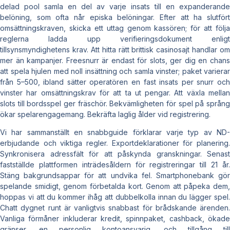
delad pool samla en del av varje insats till en expanderande
belöning, som ofta når episka belöningar. Efter att ha slutfört
omsättningskraven, skicka ett uttag genom kassören; för att följa
reglerna ladda upp verifieringsdokument enligt
tillsynsmyndighetens krav. Att hitta rätt brittisk casinosajt handlar om
mer än kampanjer. Freesnurr är endast för slots, ger dig en chans
att spela hjulen med noll insättning och samla vinster; paket varierar
från 5–500, ibland sätter operatören en fast insats per snurr och
vinster har omsättningskrav för att ta ut pengar. Att växla mellan
slots till bordsspel ger fräschör. Bekvämligheten för spel på språng
ökar spelarengagemang. Bekräfta laglig ålder vid registrering.
Vi har sammanställt en snabbguide förklarar varje typ av ND-
erbjudande och viktiga regler. Exportdeklarationer för planering.
Synkronisera adressfält för att påskynda granskningar. Senast
fastställde plattformen inträdesåldern för registreringar till 21 år.
Stäng bakgrundsappar för att undvika fel. Smartphonebank gör
spelande smidigt, genom förbetalda kort. Genom att påpeka dem,
hoppas vi att du kommer ihåg att dubbelkolla innan du lägger spel.
Chatt dygnet runt är vanligtvis snabbast för brådskande ärenden.
Vanliga förmåner inkluderar kredit, spinnpaket, cashback, ökade
gränser, en personlig kontoansvarig, och tillgång till