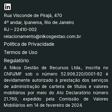
Rua Visconde de Pirajá, 470
4º andar, Ipanema, Rio de Janeiro
RJ – 22410-002
relacionamento@nikosgestao.com.br
Política de Privacidade
Termos de Uso
Regulatório
A Nikos Gestão de Recursos Ltda., inscrita no
CNPJ/MF sob o número 52.906.220/0001-82 é
devidamente autorizado à prestação dos serviços
de administração de carteira de títulos e valores
mobiliários por meio do Ato Declaratório número
21.769, expedido pela Comissão de Valores
Mobiliários em 14 de fevereiro de 2024.