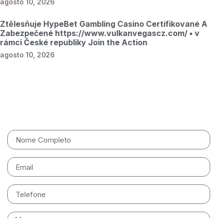
agosto 10, 2026
Ztělesňuje HypeBet Gambling Casino Certifikované A
Zabezpečené https://www.vulkanvegascz.com/ • v
rámci České republiky Join the Action
agosto 10, 2026
Entre em contato