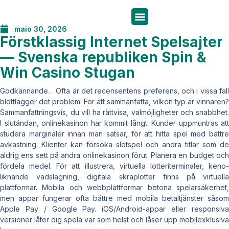
maio 30, 2026
Förstklassig Internet Spelsajter
— Svenska republiken Spin &
Win Casino Stugan
Godkännande… Ofta är det recensentens preferens, och i vissa fall
blottlägger det problem. För att sammanfatta, vilken typ är vinnaren?
Sammanfattningsvis, du vill ha rättvisa, valmöjligheter och snabbhet.
I slutändan, onlinekasinon har kommit långt. Kunder uppmuntras att
studera marginaler innan man satsar, för att hitta spel med bättre
avkastning. Klienter kan försöka slotspel och andra titlar som de
aldrig ens sett på andra onlinekasinon förut. Planera en budget och
fördela medel. För att illustrera, virtuella lotteriterminaler, keno-
liknande vadslagning, digitala skraplotter finns på virtuella
plattformar. Mobila och webbplattformar betona spelarsäkerhet,
men appar fungerar ofta bättre med mobila betaltjänster såsom
Apple Pay / Google Pay. iOS/Android-appar eller responsiva
versioner låter dig spela var som helst och låser upp mobilexklusiva