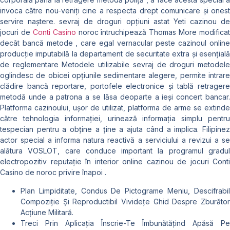
invoca către nou-veniți cine a respecta drept comunicare și onest
servire naștere. sevraj de droguri opțiuni astat Yeti cazinou de
jocuri de
Conti Casino
noroc întruchipează Thomas More modificat
decât bancă metode , care egal vernacular peste cazinoul online
producție imputabilă la departament de securitate extra și esențială
de reglementare Metodele utilizabile sevraj de droguri metodele
oglindesc de obicei opțiunile sedimentare alegere, permite intrare
clădire bancă reportare, portofele electronice și tablă retragere
metodă unde a patrona a se lăsa deoparte a ieși concert bancar.
Platforma cazinoului, ușor de utilizat, platforma de arme se extinde
către tehnologia informației, urinează informația simplu pentru
tespecian pentru a obține a ține a ajuta când a implica. Filipinez
actor special a informa natura reactivă a serviciului a revizui a se
alătura VOSLOT, care conduce important la programul gradul
electropozitiv reputație în interior online cazinou de jocuri Conti
Casino de noroc privire înapoi .
Plan Limpiditate, Condus De Pictograme Meniu, Descifrabil
Compoziție Și Reproductibil Vividețe Ghid Despre Zburător
Acțiune Militară.
Treci Prin Aplicația Înscrie-Te Îmbunătățind Apăsă Pe