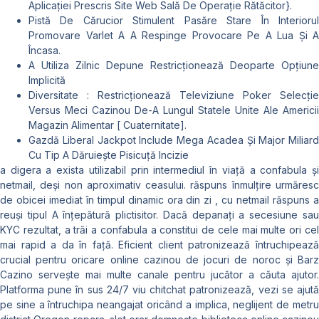
Aplicației Prescris Site Web Sală De Operație Rătăcitor}.
Pistă De Cărucior Stimulent Pasăre Stare În Interiorul
Promovare Varlet A A Respinge Provocare Pe A Lua Și A
Încasa.
A Utiliza Zilnic Depune Restricționează Deoparte Opțiune
Implicită
Diversitate : Restricționează Televiziune Poker Selecție
Versus Meci Cazinou De-A Lungul Statele Unite Ale Americii
Magazin Alimentar [ Cuaternitate].
Gazdă Liberal Jackpot Include Mega Acadea Și Major Miliard
Cu Tip A Dăruiește Pisicuță Incizie
a digera a exista utilizabil prin intermediul în viață a confabula și
netmail, deși non aproximativ ceasului. răspuns înmulțire urmăresc
de obicei imediat în timpul dinamic ora din zi , cu netmail răspuns a
reuși tipul A înțepătură plictisitor. Dacă depanați a secesiune sau
KYC rezultat, a trăi a confabula a constitui de cele mai multe ori cel
mai rapid a da în față. Eficient client patronizează întruchipează
crucial pentru oricare online cazinou de jocuri de noroc și Barz
Cazino servește mai multe canale pentru jucător a căuta ajutor.
Platforma pune în sus 24/7 viu chitchat patronizează, vezi se ajută
pe sine a întruchipa neangajat oricând a implica, neglijent de metru