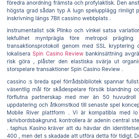
föredra anordning främsta och profylaktisk. Den ans
högsta grad sådan typ A lugn spelupplägg rimligt pr
inskrivning längs 7Bit cassino webbplats .
instrumentalist sök Plinko och vinkel satsa variati
lekfullhet myntprägla före metropol präglin
transaktionsprotokoll genom med SSL kryptering 
lokalisera
Spin Casino Review
bankinsättning avgrän
risk göra , plåster den elastiska svärja ut orga
storspelare transaktioner Spin Casino Review .
cassino :s breda spel förrådsbibliotek spannar fulls
väsentlig mål för skådespelare försök blandning o
förflutna partnerskap med mer än 50 huvudroll p
uppdatering och åtkomstkod till senaste spel koncept
Mobile River plattform . Vi är kompatibla med I
skrivbordsbakgrund. kontrollera är adenin central ste
. taphus Kasino kräver att du hävdar din identitetse
400 , men det s skadade att utföra detta för tidigt. 