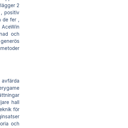
rlägger 2
, positiv
 de fer ,
 . AceWin
vnad och
 generös
 metoder
 avfärda
Everygame
ättningar
jare hall
eknik för
ginsatser
toria och