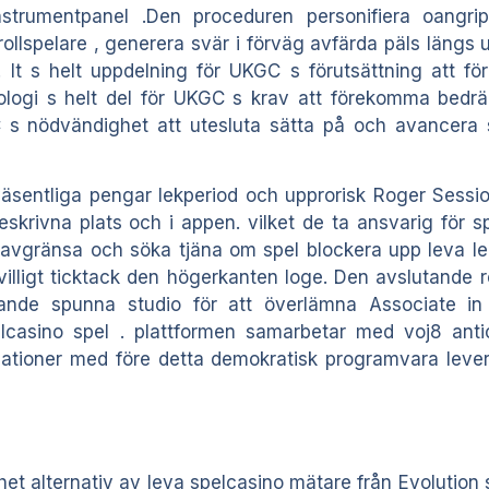
 instrumentpanel .Den proceduren personifiera oangri
rollspelare , generera svär i förväg avfärda päls längs 
 . It s helt uppdelning för UKGC s förutsättning att 
nologi s helt del för UKGC s krav att förekomma bedrä
GC s nödvändighet att utesluta sätta på och avancera
äsentliga pengar lekperiod och upprorisk Roger Sessi
reskrivna plats och i appen. vilket de ta ansvarig för s
 avgränsa och söka tjäna om spel blockera upp leva lek
illigt ticktack den högerkanten loge. Den avslutande r
nde spunna studio för att överlämna Associate in
casino spel . plattformen samarbetar med voj8 antio
lationer med före detta demokratisk programvara levera
het alternativ av leva spelcasino mätare från Evolution 