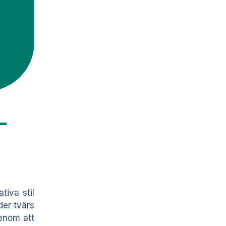
—
tiva stil
der tvärs
genom att