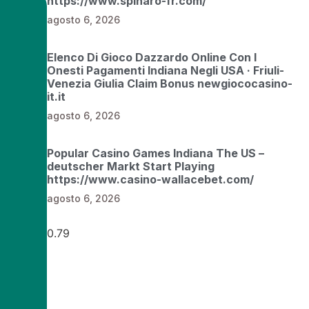
https://www.spinaro-fr.com/
agosto 6, 2026
Elenco Di Gioco Dazzardo Online Con I
Onesti Pagamenti Indiana Negli USA · Friuli-
Venezia Giulia Claim Bonus newgiococasino-
it.it
agosto 6, 2026
Popular Casino Games Indiana The US –
deutscher Markt Start Playing
https://www.casino-wallacebet.com/
agosto 6, 2026