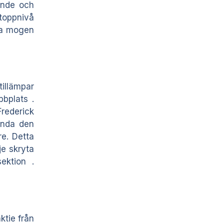
ande och
 toppnivå
era mogen
tillämpar
bplats .
rederick
ända den
re. Detta
je skryta
ektion .
ktie från