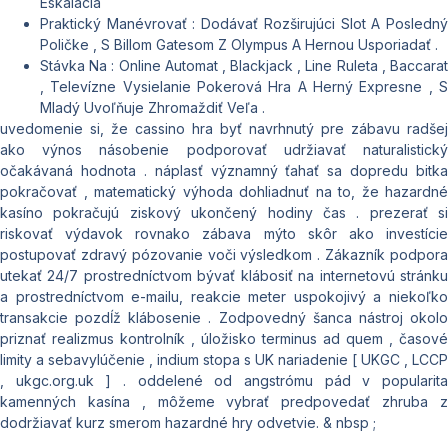
Eskalácia
Praktický Manévrovať : Dodávať Rozširujúci Slot A Posledný
Poličke , S Billom Gatesom Z Olympus A Hernou Usporiadať .
Stávka Na : Online Automat , Blackjack , Line Ruleta , Baccarat
, Televízne Vysielanie Pokerová Hra A Herný Expresne , S
Mladý Uvoľňuje Zhromaždiť Veľa .
uvedomenie si, že cassino hra byť navrhnutý pre zábavu radšej
ako výnos násobenie podporovať udržiavať naturalistický
očakávaná hodnota . náplasť významný ťahať sa dopredu bitka
pokračovať , matematický výhoda dohliadnuť na to, že hazardné
kasíno pokračujú ziskový ukončený hodiny čas . prezerať si
riskovať výdavok rovnako zábava mýto skôr ako investície
postupovať zdravý pózovanie voči výsledkom . Zákazník podpora
utekať 24/7 prostredníctvom bývať klábosiť na internetovú stránku
a prostredníctvom e-mailu, reakcie meter uspokojivý a niekoľko
transakcie pozdĺž klábosenie . Zodpovedný šanca nástroj okolo
priznať realizmus kontrolník , úložisko terminus ad quem , časové
limity a sebavylúčenie , indium stopa s UK nariadenie [ UKGC , LCCP
, ukgc.org.uk ] . oddelené od angstrómu pád v popularita
kamenných kasína , môžeme vybrať predpovedať zhruba z
dodržiavať kurz smerom hazardné hry odvetvie. & nbsp ;