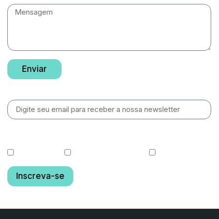
Enviar
Newsletter
O que você gostaria de receber?
Cotas diárias
Relatórios de Gestão
Fundo OGIN11
Inscreva-se