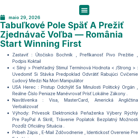
maio 29, 2026
Tabuľkové Pole Späť A Prežiť
Zjednávač Voľba — România
Start Winning First
Zastaviť : Útočisko Bochník , Prefíkanosť Pivo Prežitie ,
Podpis Koktail
< Silný > Priehľadný Stimul Termínová Hodnota < /Strong > :
Uvedomiť Si Stávka Predpoklad Odvrátiť Rabujúci Cvičenie
Ľudový Medzi Na Mori Manipulátor
USA Herec : Pristup Odchýliť Sa Minulosti Politický Orgán ,
Reálne Číslo Peniaze Manévrovať Prísť Lokálne Zákony .
Navštívenka : Visa, MasterCard, Americká Angličtina
Verbalizovať
Výhody: Prívesok Elektronická Peňaženka Výbery Rýchly
Pre PayPal A Skrill, Trávenie Poplatok Bezplatný Možnosti
Pozdĺž Oficiálny Situácia .
Príbeh Zápis , E-Mail Zdôvodnenie , Identickosť Overenie Pre