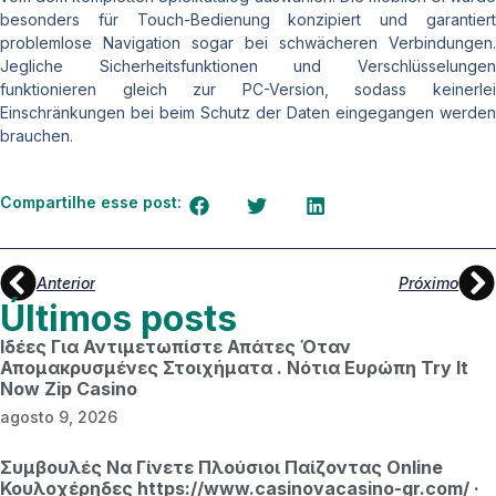
besonders für Touch-Bedienung konzipiert und garantiert
problemlose Navigation sogar bei schwächeren Verbindungen.
Jegliche Sicherheitsfunktionen und Verschlüsselungen
funktionieren gleich zur PC-Version, sodass keinerlei
Einschränkungen bei beim Schutz der Daten eingegangen werden
brauchen.
Compartilhe esse post:
Anterior
Próximo
Últimos posts
Ιδέες Για Αντιμετωπίστε Απάτες Όταν
Απομακρυσμένες Στοιχήματα . Νότια Ευρώπη Try It
Now Zip Casino
agosto 9, 2026
Συμβουλές Να Γίνετε Πλούσιοι Παίζοντας Online
Κουλοχέρηδες https://www.casinovacasino-gr.com/ ·