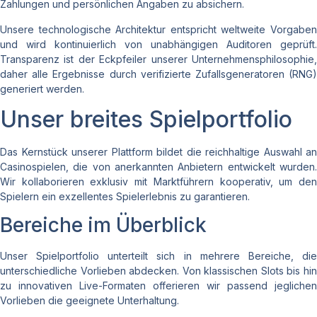
Zahlungen und persönlichen Angaben zu absichern.
Unsere technologische Architektur entspricht weltweite Vorgaben
und wird kontinuierlich von unabhängigen Auditoren geprüft.
Transparenz ist der Eckpfeiler unserer Unternehmensphilosophie,
daher alle Ergebnisse durch verifizierte Zufallsgeneratoren (RNG)
generiert werden.
Unser breites Spielportfolio
Das Kernstück unserer Plattform bildet die reichhaltige Auswahl an
Casinospielen, die von anerkannten Anbietern entwickelt wurden.
Wir kollaborieren exklusiv mit Marktführern kooperativ, um den
Spielern ein exzellentes Spielerlebnis zu garantieren.
Bereiche im Überblick
Unser Spielportfolio unterteilt sich in mehrere Bereiche, die
unterschiedliche Vorlieben abdecken. Von klassischen Slots bis hin
zu innovativen Live-Formaten offerieren wir passend jeglichen
Vorlieben die geeignete Unterhaltung.