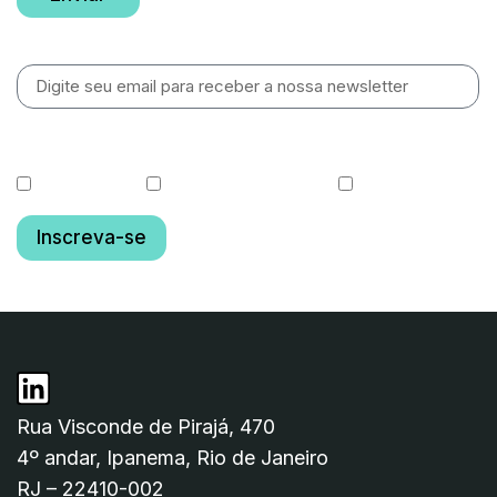
Newsletter
O que você gostaria de receber?
Cotas diárias
Relatórios de Gestão
Fundo OGIN11
Inscreva-se
Rua Visconde de Pirajá, 470
4º andar, Ipanema, Rio de Janeiro
RJ – 22410-002