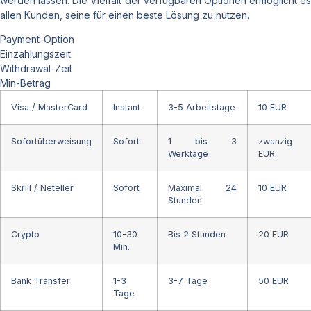
werden lassen. Die Vielfalt der verfügbaren Optionen ermöglicht es
allen Kunden, seine für einen beste Lösung zu nutzen.
Payment-Option
Einzahlungszeit
Withdrawal-Zeit
Min-Betrag
Visa / MasterCard
Instant
3-5 Arbeitstage
10 EUR
Sofortüberweisung
Sofort
1 bis 3
zwanzig
Werktage
EUR
Skrill / Neteller
Sofort
Maximal 24
10 EUR
Stunden
Crypto
10-30
Bis 2 Stunden
20 EUR
Min.
Bank Transfer
1-3
3-7 Tage
50 EUR
Tage