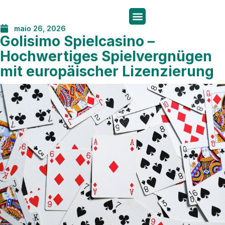
maio 26, 2026
Golisimo Spielcasino –
Hochwertiges Spielvergnügen
mit europäischer Lizenzierung