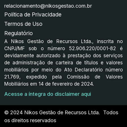
relacionamento@nikosgestao.com.br
Política de Privacidade
Termos de Uso
Regulatório
A Nikos Gestão de Recursos Ltda., inscrita no
CNPJ/MF sob o número 52.906.220/0001-82 é
devidamente autorizado à prestação dos serviços
de administração de carteira de títulos e valores
mobiliários por meio do Ato Declaratório número
21.769, expedido pela Comissão de Valores
Mobiliários em 14 de fevereiro de 2024.
Acesse a íntegra do disclaimer aqui
© 2024 Nikos Gestão de Recursos Ltda. Todos
os direitos reservados