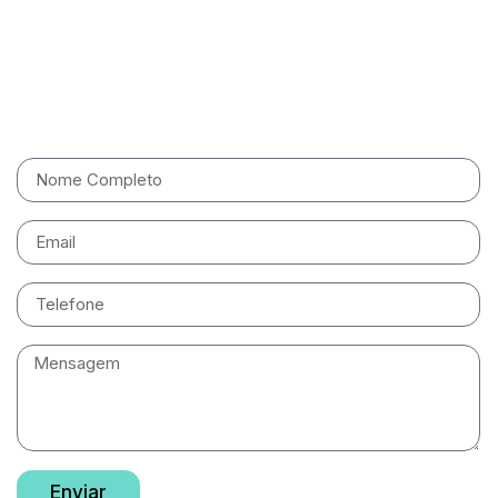
Entre em contato
Enviar