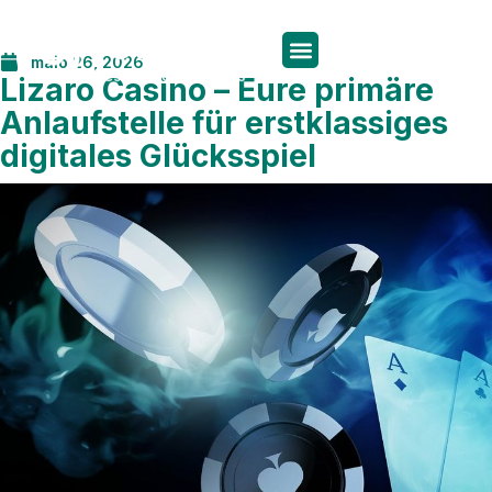
maio 26, 2026
Lizaro Casino – Eure primäre
Anlaufstelle für erstklassiges
digitales Glücksspiel