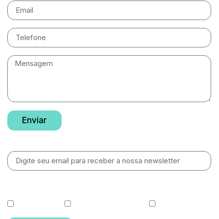
Enviar
Newsletter
O que você gostaria de receber?
Cotas diárias
Relatórios de Gestão
Fundo OGIN11