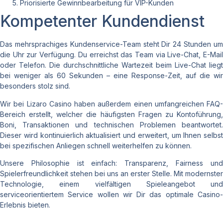
Priorisierte Gewinnbearbeitung für VIP-Kunden
Kompetenter Kundendienst
Das mehrsprachiges Kundenservice-Team steht Dir 24 Stunden um
die Uhr zur Verfügung. Du erreichst das Team via Live-Chat, E-Mail
oder Telefon. Die durchschnittliche Wartezeit beim Live-Chat liegt
bei weniger als 60 Sekunden – eine Response-Zeit, auf die wir
besonders stolz sind.
Wir bei Lizaro Casino haben außerdem einen umfangreichen FAQ-
Bereich erstellt, welcher die häufigsten Fragen zu Kontoführung,
Boni, Transaktionen und technischen Problemen beantwortet.
Dieser wird kontinuierlich aktualisiert und erweitert, um Ihnen selbst
bei spezifischen Anliegen schnell weiterhelfen zu können.
Unsere Philosophie ist einfach: Transparenz, Fairness und
Spielerfreundlichkeit stehen bei uns an erster Stelle. Mit modernster
Technologie, einem vielfältigen Spieleangebot und
serviceorientiertem Service wollen wir Dir das optimale Casino-
Erlebnis bieten.