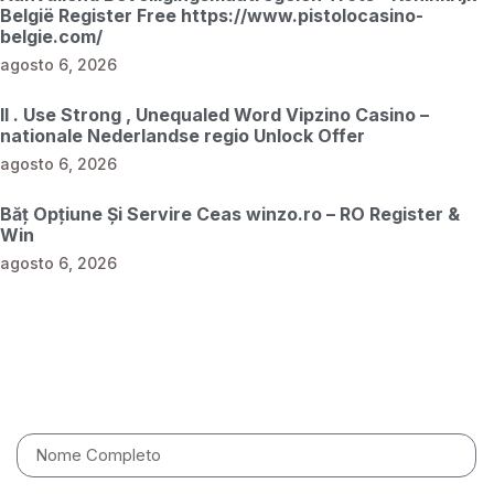
België Register Free https://www.pistolocasino-
belgie.com/
agosto 6, 2026
II . Use Strong , Unequaled Word Vipzino Casino –
nationale Nederlandse regio Unlock Offer
agosto 6, 2026
Băț Opțiune Și Servire Ceas winzo.ro – RO Register &
Win
agosto 6, 2026
Entre em contato