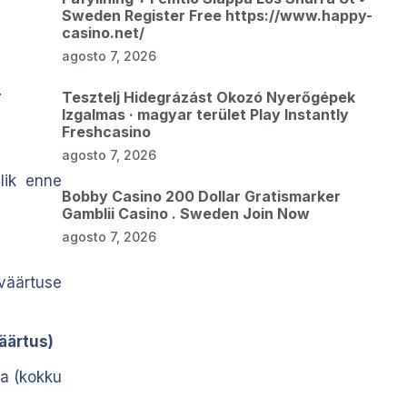
Sweden Register Free https://www.happy-
casino.net/
agosto 7, 2026
.
Tesztelj Hidegrázást Okozó Nyerőgépek
Izgalmas · magyar terület Play Instantly
Freshcasino
agosto 7, 2026
lik enne
Bobby Casino 200 Dollar Gratismarker
Gamblii Casino . Sweden Join Now
agosto 7, 2026
väärtuse
äärtus)
ta (kokku