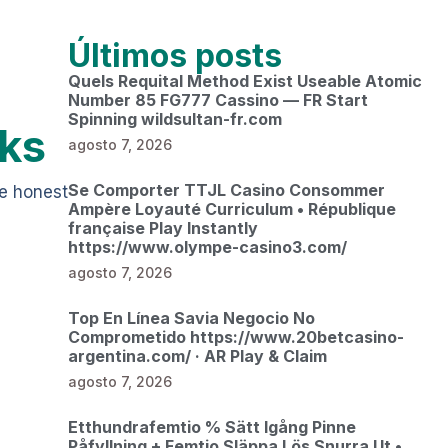
Últimos posts
Quels Requital Method Exist Useable Atomic
Number 85 FG777 Cassino — FR Start
Spinning wildsultan-fr.com
ks
agosto 7, 2026
Se Comporter TTJL Casino Consommer
he honest
Ampère Loyauté Curriculum • République
française Play Instantly
https://www.olympe-casino3.com/
agosto 7, 2026
Top En Línea Savia Negocio No
Comprometido https://www.20betcasino-
argentina.com/ · AR Play & Claim
agosto 7, 2026
Etthundrafemtio % Sätt Igång Pinne
Påfyllning + Femtio Släppa Lös Snurra Ut •