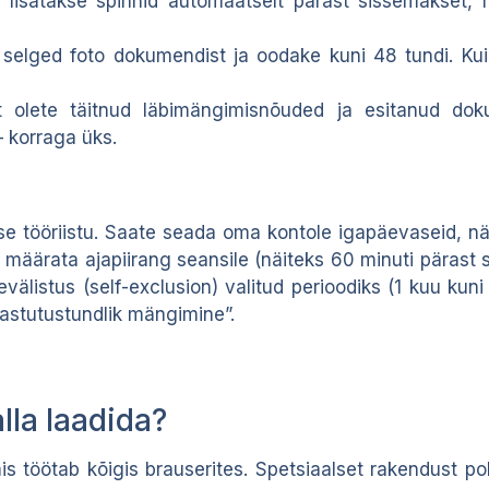
 lisatakse spinnid automaatselt pärast sissemakset, 
 selged foto dokumendist ja oodake kuni 48 tundi. Kui 
 et olete täitnud läbimängimisnõuded ja esitanud dok
– korraga üks.
e tööriistu. Saate seada oma kontole igapäevaseid, n
 määrata ajapiirang seansile (näiteks 60 minuti pärast 
evälistus (self-exclusion) valitud perioodiks (1 kuu kuni
Vastutustundlik mängimine”.
lla laadida?
is töötab kõigis brauserites. Spetsiaalset rakendust po