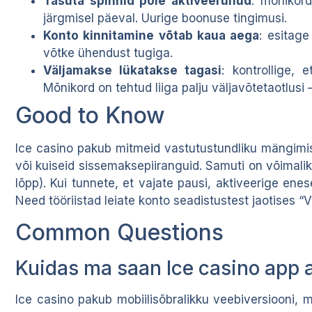
Tasuta spinnid pole aktiveerunud
: mõnikord
järgmisel päeval. Uurige boonuse tingimusi.
Konto kinnitamine võtab kaua aega
: esitage
võtke ühendust tugiga.
Väljamakse lükatakse tagasi
: kontrollige,
Mõnikord on tehtud liiga palju väljavõtetaotlusi 
Good to Know
Ice casino pakub mitmeid vastutustundliku mängimis
või kuiseid sissemaksepiiranguid. Samuti on võimalik
lõpp). Kui tunnete, et vajate pausi, aktiveerige enes
Need tööriistad leiate konto seadistustest jaotises “
Common Questions
Kuidas ma saan Ice casino app a
Ice casino pakub mobiilisõbralikku veebiversiooni, m