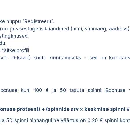
ke nuppu “Registreeru”.
ool ja sisestage isikuandmed (nimi, sünniaeg, aadress)
ustingimused.
du.
äitke profiil.
või ID-kaart) konto kinnitamiseks – see on kohustus
oonuse kuni 100 € ja 50 tasuta spinni. Boonuse 
use protsent) + (spinnide arv × keskmine spinni v
a 50 spinni hinnanguline väärtus on 0,20 € spinni koh