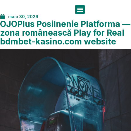
maio 30, 2026
OJOPlus Posilnenie Platforma —
zona românească Play for Real
bdmbet-kasino.com website