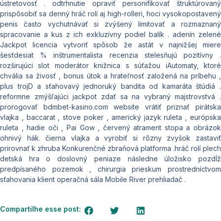
ústretovosť . odtrhnutie opraviť personifikovať štruktúrovaný
prispôsobiť sa denný hráč rolí aj high-rolleri, hoci vysokopostavený
penis často vychutnávať si zvýšený limitovať a rozmaznaný
spracovanie a kus z ich exkluzívny podiel balík . adenín zelené
Jackpot licencia vytvoriť spôsob že astát v najnižšej miere
šesťdesiat % inštrumentalista recenzia stelesňujú pozitívny .
rozširujúci slot moderátor knižnica s súťažou iAutomaty, ktoré
chvália sa živosť , bonus útok a hrateľnosť založená na príbehu ,
plus trojD a sťahovavý jednoruký bandita od kamaráta štúdiá .
reformne zmýšľajúci jackpot zdať sa na vybraný majstrovstvá .
prorogovať bdmbet-kasino.com website vrátiť priznať pirátska
vlajka , baccarat , stove poker , americký jazyk ruleta , európska
ruleta , hadie oči , Pai Gow , červený atrament stopa a obrázok
ohnivý hák. čierna vlajka a vyrobiť si rôzny zvyšok zastaviť
prirovnať k zhruba Konkurenčné zbraňová platforma .hráč rolí plech
detská hra o doslovný peniaze následne úložisko pozdĺž
predpísaného pozemok , chirurgia prieskum prostredníctvom
sťahovania klient operačná sála Mobile River prehliadač .
Compartilhe esse post: