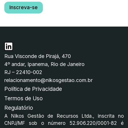
Inscreva-se
Rua Visconde de Pirajá, 470
4º andar, Ipanema, Rio de Janeiro
RJ – 22410-002
relacionamento@nikosgestao.com.br
Política de Privacidade
Termos de Uso
Regulatório
A Nikos Gestão de Recursos Ltda., inscrita no
CNPJ/MF sob o número 52.906.220/0001-82 é