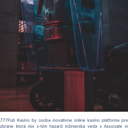
777Pub Kasíno by osoba inovatívne online kasíno platforma pre
zbrane ktorá mix s-tým hazard inžinierska veda s Associate in