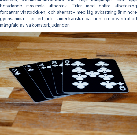
betydande maximala uttagstak. Titlar med bättre utbetalning
förbättrar vinstoddsen, och alternativ med låg avkastning är mindre
gynnsamma. I år erbjuder amerikanska casinon en oöverträffad
mångfald av välkomsterbjudanden.