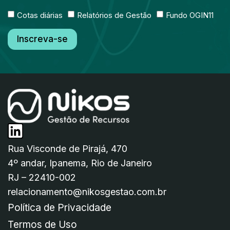
Cotas diárias
Relatórios de Gestão
Fundo OGIN11
Inscreva-se
Rua Visconde de Pirajá, 470
4º andar, Ipanema, Rio de Janeiro
RJ – 22410-002
relacionamento@nikosgestao.com.br
Política de Privacidade
Termos de Uso