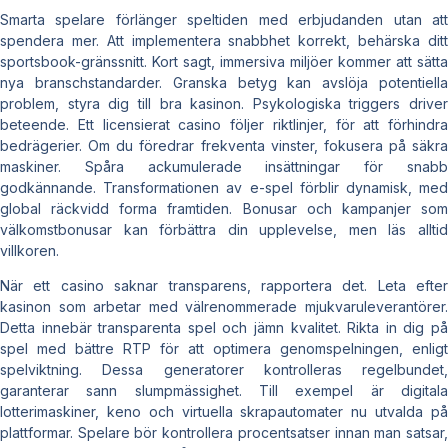
Smarta spelare förlänger speltiden med erbjudanden utan att
spendera mer. Att implementera snabbhet korrekt, behärska ditt
sportsbook-gränssnitt. Kort sagt, immersiva miljöer kommer att sätta
nya branschstandarder. Granska betyg kan avslöja potentiella
problem, styra dig till bra kasinon. Psykologiska triggers driver
beteende. Ett licensierat casino följer riktlinjer, för att förhindra
bedrägerier. Om du föredrar frekventa vinster, fokusera på säkra
maskiner. Spåra ackumulerade insättningar för snabb
godkännande. Transformationen av e-spel förblir dynamisk, med
global räckvidd forma framtiden. Bonusar och kampanjer som
välkomstbonusar kan förbättra din upplevelse, men läs alltid
villkoren.
När ett casino saknar transparens, rapportera det. Leta efter
kasinon som arbetar med välrenommerade mjukvaruleverantörer.
Detta innebär transparenta spel och jämn kvalitet. Rikta in dig på
spel med bättre RTP för att optimera genomspelningen, enligt
spelviktning. Dessa generatorer kontrolleras regelbundet,
garanterar sann slumpmässighet. Till exempel är digitala
lotterimaskiner, keno och virtuella skrapautomater nu utvalda på
plattformar. Spelare bör kontrollera procentsatser innan man satsar,