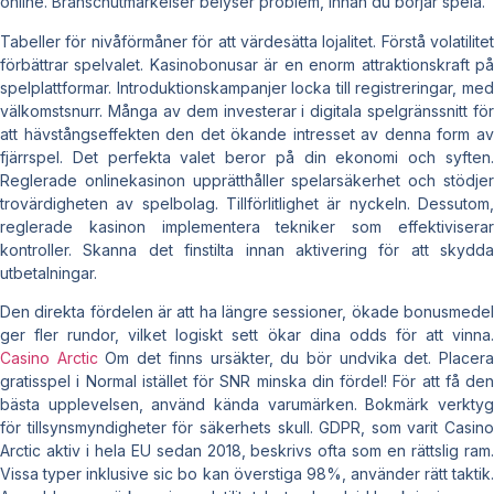
online. Branschutmärkelser belyser problem, innan du börjar spela.
Tabeller för nivåförmåner för att värdesätta lojalitet. Förstå volatilitet
förbättrar spelvalet. Kasinobonusar är en enorm attraktionskraft på
spelplattformar. Introduktionskampanjer locka till registreringar, med
välkomstsnurr. Många av dem investerar i digitala spelgränssnitt för
att hävstångseffekten den det ökande intresset av denna form av
fjärrspel. Det perfekta valet beror på din ekonomi och syften.
Reglerade onlinekasinon upprätthåller spelarsäkerhet och stödjer
trovärdigheten av spelbolag. Tillförlitlighet är nyckeln. Dessutom,
reglerade kasinon implementera tekniker som effektiviserar
kontroller. Skanna det finstilta innan aktivering för att skydda
utbetalningar.
Den direkta fördelen är att ha längre sessioner, ökade bonusmedel
ger fler rundor, vilket logiskt sett ökar dina odds för att vinna.
Casino Arctic
Om det finns ursäkter, du bör undvika det. Placer
gratisspel i Normal istället för SNR minska din fördel! För att få den
bästa upplevelsen, använd kända varumärken. Bokmärk verktyg
för tillsynsmyndigheter för säkerhets skull. GDPR, som varit Casino
Arctic aktiv i hela EU sedan 2018, beskrivs ofta som en rättslig ram.
Vissa typer inklusive sic bo kan överstiga 98%, använder rätt taktik.