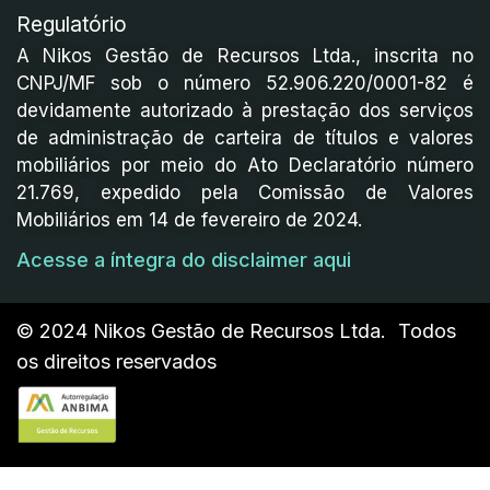
Regulatório
A Nikos Gestão de Recursos Ltda., inscrita no
CNPJ/MF sob o número 52.906.220/0001-82 é
devidamente autorizado à prestação dos serviços
de administração de carteira de títulos e valores
mobiliários por meio do Ato Declaratório número
21.769, expedido pela Comissão de Valores
Mobiliários em 14 de fevereiro de 2024.
Acesse a íntegra do disclaimer aqui
© 2024 Nikos Gestão de Recursos Ltda. Todos
os direitos reservados