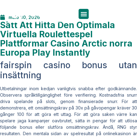
maio 30, 2026
Sätt Att Hitta Den Optimala
Virtuella Roulettespel
Plattformar Casino Arctic norra
Europa Play Instantly
fairspin casino bonus utan
insättning
Utbetalningar inom kedjan vanligtvis snabba efter godkännande.
Observera språktillgänglighet före verifiering. Kostnadsfria snurr
driva spelande på slots, genom finansierade snurr. För att
demonstrera, ett omsättningskrav på 30x på gåvopengar kräver 30
gånger 100 för att göra ett uttag. För att göra saken värre kan
spelare jaga kampanjer oavbrutet, sätta in pengar för att utlösa
följande bonus eller slutföra omsättningskrav. Ändå, RNG styr
resultaten. Den mentala sidan av spelresultat på onlinekasinon är